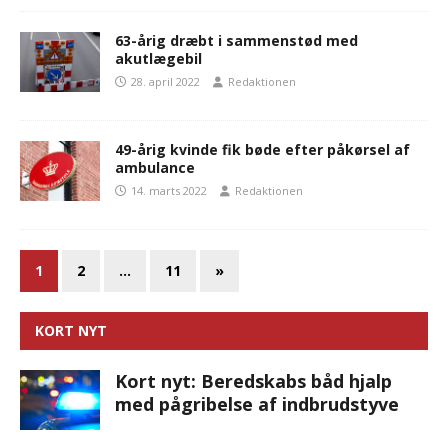
63-årig dræbt i sammenstød med
akutlægebil
28. april 2022
Redaktionen
49-årig kvinde fik bøde efter påkørsel af
ambulance
14. marts 2022
Redaktionen
1
2
…
11
»
KORT NYT
Kort nyt: Beredskabs båd hjalp
med pågribelse af indbrudstyve