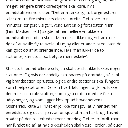
meget længere brandkøreøtjerne skal køre, hvis
brandstationerne lukker. “Det er mærkeligt, at borgmesteren
taler om tre-fire minutters ekstra køretid. Det bliver jo ni
minutter længere”, siger Svend Larsen og fortsætter: “Han
(Finn Madsen, red.) sagde, at han hellere vil lukke en
brandstation end en skole. Men der er ikke nogen børn, der
dør af at skulle flytte skole til Højby eller et andet sted. Men de
kan godt dø af at brænde inde. Hvis man lukker de to
stationer, kan det altså betyde menneskeliv”.
Står det til brandfolkene selv, så skal der slet ikke lukkes nogen
stationer. Og hvis der endelig skal spares på området, så skal
Vig brandstation oprustes, og de andre stationer skal fungere
som hjælpestationer. Der er i hvert fald ingen logik i at lukke
den mest centrale station, som også er den med de fleste
udrykninger, og som ligger klos op ad hovednerven i
Odsherred, Rute 21. “Det er jo ikke for sjov, at vi har det her
beredskab, og det er jo ikke for sjov, at man har brugt tusinde
møder på den sikkerhedsdimensionering. Det er jo fordi, man
har fundet ud af, at hvis sikkerheden skal være i orden, så duer