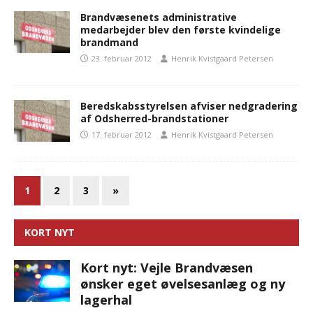
Brandvæsenets administrative
medarbejder blev den første kvindelige
brandmand
23. februar 2012
Henrik Kvistgaard Petersen
Beredskabsstyrelsen afviser nedgradering
af Odsherred-brandstationer
17. februar 2012
Henrik Kvistgaard Petersen
1
2
3
»
KORT NYT
Kort nyt: Vejle Brandvæsen
ønsker eget øvelsesanlæg og ny
lagerhal