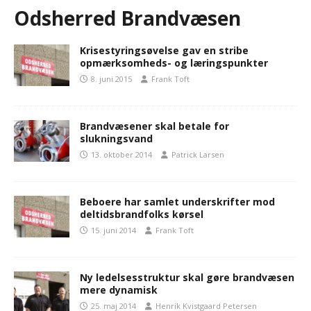
Odsherred Brandvæsen
Krisestyringsøvelse gav en stribe
opmærksomheds- og læringspunkter
8. juni 2015
Frank Toft
Brandvæsener skal betale for
slukningsvand
13. oktober 2014
Patrick Larsen
Beboere har samlet underskrifter mod
deltidsbrandfolks kørsel
15. juni 2014
Frank Toft
Ny ledelsesstruktur skal gøre brandvæsen
mere dynamisk
25. maj 2014
Henrik Kvistgaard Petersen