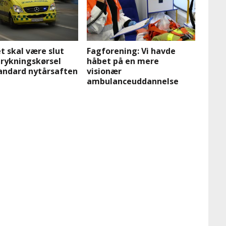
t skal være slut
Fagforening: Vi havde
rykningskørsel
håbet på en mere
andard nytårsaften
visionær
ambulanceuddannelse