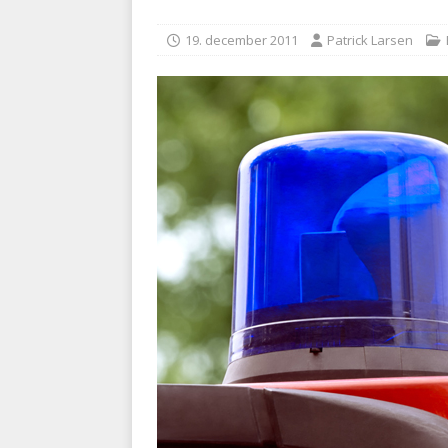
kriminalitet
POLITI
19. december 2011
Patrick Larsen
[ 6. august 2026 ]
Brandvæs
BRANDVÆSEN