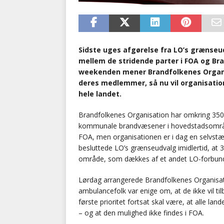
Sidste uges afgørelse fra LO’s grænseud
mellem de stridende parter i FOA og Br
weekenden mener Brandfolkenes Organisa
deres medlemmer, så nu vil organisati
hele landet.
Brandfolkenes Organisation har omkring 35
kommunale brandvæsener i hovedstadsområdet
FOA, men organisationen er i dag en selvstæ
besluttede LO’s grænseudvalg imidlertid, a
område, som dækkes af et andet LO-forbund
Lørdag arrangerede Brandfolkenes Organisa
ambulancefolk var enige om, at de ikke vil 
første prioritet fortsat skal være, at alle la
– og at den mulighed ikke findes i FOA.