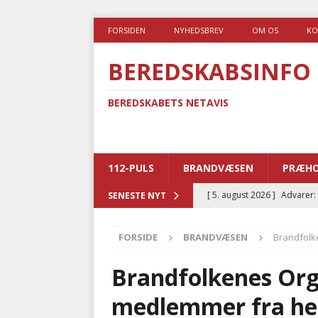
FORSIDEN
NYHEDSBREV
OM OS
KO
BEREDSKABSINFO
BEREDSKABETS NETAVIS
112-PULS
BRANDVÆSEN
PRÆHO
[ 5. august 2026 ]
Advarer:
SENESTE NYT
i det offentlige
PRÆHOSP
FORSIDE
BRANDVÆSEN
Brandfolk
[ 5. august 2026 ]
Ny ambul
[ 4. august 2026 ]
Brandvæs
Brandfolkenes Orga
BRANDVÆSEN
medlemmer fra hel
[ 4. august 2026 ]
Ny treåri