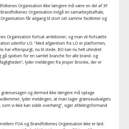
dfolkenes Organisation ikke længere må være en del af 3F
g Brandfolkenes Organisation indgå en samarbejdsaftale,
Organisation får adgang til stort set samme faciliteter og
nes Organisation fortsat ambitioner, og man vil fortsætte
sation udenfor LO. ”Med afgørelsen fra LO er platformen,
s har efterspurgt, nu til stede. BO kan nu helt uhindret
 gå spidsen for en samlet branche for alle brand- og
gligheden”, lyder meldingen fra Jesper Bronée, der er
te grænsesagen og dermed ikke længere må optage
dlemmer, lyder meldingen, at man tager grænseudvalgets
m, som vi ikke kan sidde overhørig”, siger afdelingsformand
 mellem FOA og Brandfolkenes Organisation ikke er løst.