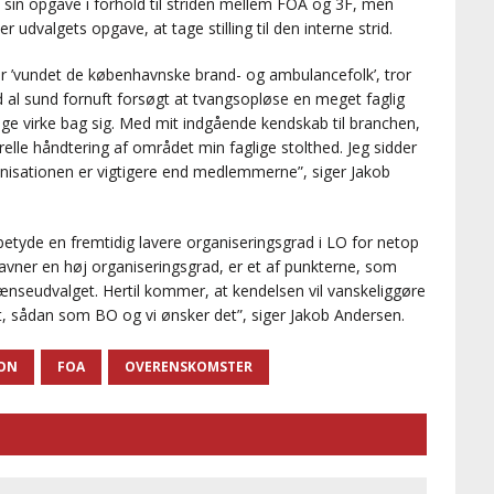
sin opgave i forhold til striden mellem FOA og 3F, men
 udvalgets opgave, at tage stilling til den interne strid.
r ’vundet de københavnske brand- og ambulancefolk’, tror
d al sund fornuft forsøgt at tvangsopløse en meget faglig
ige virke bag sig. Med mit indgående kendskab til branchen,
lle håndtering af området min faglige stolthed. Jeg sidder
anisationen er vigtigere end medlemmerne”, siger Jakob
 betyde en fremtidig lavere organiseringsgrad i LO for netop
avner en høj organiseringsgrad, er et af punkterne, som
ænseudvalget. Hertil kommer, at kendelsen vil vanskeliggøre
, sådan som BO og vi ønsker det”, siger Jakob Andersen.
ION
FOA
OVERENSKOMSTER