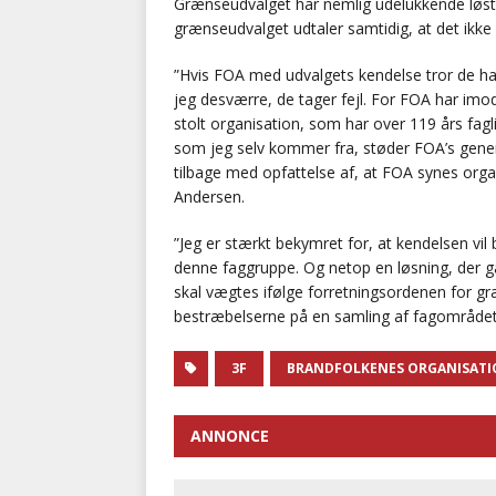
Grænseudvalget har nemlig udelukkende løst 
grænseudvalget udtaler samtidig, at det ikke er
”Hvis FOA med udvalgets kendelse tror de ha
jeg desværre, de tager fejl. For FOA har imo
stolt organisation, som har over 119 års fagl
som jeg selv kommer fra, støder FOA’s genere
tilbage med opfattelse af, at FOA synes org
Andersen.
”Jeg er stærkt bekymret for, at kendelsen vil
denne faggruppe. Og netop en løsning, der g
skal vægtes ifølge forretningsordenen for gr
bestræbelserne på en samling af fagområdet
3F
BRANDFOLKENES ORGANISAT
ANNONCE