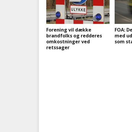
Forening vil dække
FOA: De
brandfolks og redderes
med ud
omkostninger ved
som st
retssager