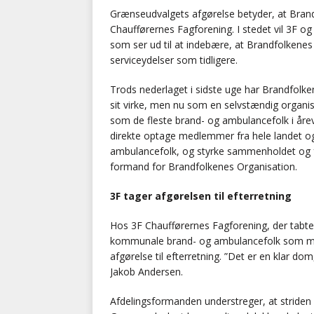
Grænseudvalgets afgørelse betyder, at Bran
Chaufførernes Fagforening. I stedet vil 3F o
som ser ud til at indebære, at Brandfolkenes 
serviceydelser som tidligere.
Trods nederlaget i sidste uge har Brandfolke
sit virke, men nu som en selvstændig organi
som de fleste brand- og ambulancefolk i årevi
direkte optage medlemmer fra hele landet og
ambulancefolk, og styrke sammenholdet og fa
formand for Brandfolkenes Organisation.
3F tager afgørelsen til efterretning
Hos 3F Chaufførernes Fagforening, der tab
kommunale brand- og ambulancefolk som me
afgørelse til efterretning. ”Det er en klar do
Jakob Andersen.
Afdelingsformanden understreger, at striden