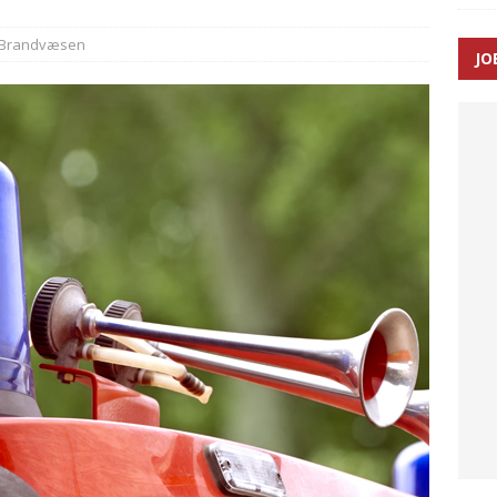
Brandvæsen
JO
enernes gennemsnitlige responstid steg med 9 sekunder i 2025