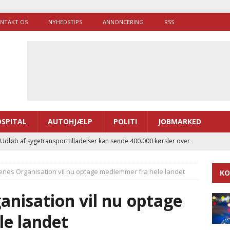
NTAKT OS
NYHEDSTIPS
ANNONCERING
RSS
SPITAL
AUTOHJÆLP
POLITI
JOBMARKED
 Udløb af sygetransporttilladelser kan sende 400.000 kørsler over
ITAL
enes Organisation vil nu optage medlemmer fra hele landet
KO
ance og el-sygetransportvogn til Samsø
PRÆHOSPITAL
enerne brugte lidt længere tid på at komme af sted i 2025
nisation vil nu optage
e landet
g politiuddannelse skal ruste betjentene til mere kompleks