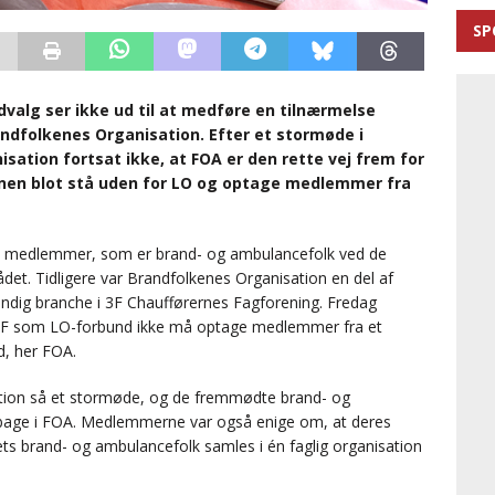
SP
valg ser ikke ud til at medføre en tilnærmelse
andfolkenes Organisation. Efter et stormøde i
tion fortsat ikke, at FOA er den rette vej frem for
onen blot stå uden for LO og optage medlemmer fra
0 medlemmer, som er brand- og ambulancefolk ved de
. Tidligere var Brandfolkenes Organisation en del af
ndig branche i 3F Chaufførernes Fagforening. Fredag
t 3F som LO-forbund ikke må optage medlemmer fra et
, her FOA.
tion så et stormøde, og de fremmødte brand- og
tilbage i FOA. Medlemmerne var også enige om, at deres
ndets brand- og ambulancefolk samles i én faglig organisation