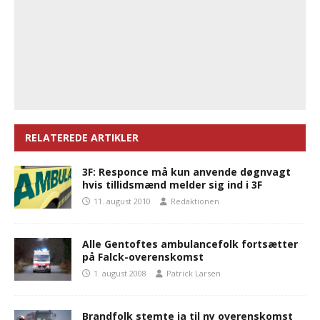
RELATEREDE ARTIKLER
3F: Responce må kun anvende døgnvagt
hvis tillidsmænd melder sig ind i 3F
11. august 2010
Redaktionen
Alle Gentoftes ambulancefolk fortsætter
på Falck-overenskomst
1. august 2008
Patrick Larsen
Brandfolk stemte ja til ny overenskomst