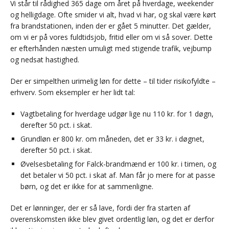
Vi står til rådighed 365 dage om året på hverdage, weekender
og helligdage. Ofte smider vi alt, hvad vi har, og skal være kørt
fra brandstationen, inden der er gået 5 minutter. Det gælder,
om vi er på vores fuldtidsjob, fritid eller om vi så sover. Dette
er efterhånden næsten umuligt med stigende trafik, vejbump
og nedsat hastighed.
Der er simpelthen urimelig løn for dette – til tider risikofyldte –
erhverv. Som eksempler er her lidt tal:
Vagtbetaling for hverdage udgør lige nu 110 kr. for 1 døgn,
derefter 50 pct. i skat.
Grundløn er 800 kr. om måneden, det er 33 kr. i døgnet,
derefter 50 pct. i skat.
Øvelsesbetaling for Falck-brandmænd er 100 kr. i timen, og
det betaler vi 50 pct. i skat af. Man får jo mere for at passe
børn, og det er ikke for at sammenligne.
Det er lønninger, der er så lave, fordi der fra starten af
overenskomsten ikke blev givet ordentlig løn, og det er derfor