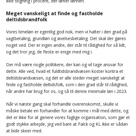
ikke stigning i procent, der løfter lønnen.
Meget vanskeligt at finde og fastholde
deltidsbrandfolk
Vores timeløn er egentlig god nok, men vi halter i den grad på
vagtbetaling, grundløn og øvelsesbetaling. Det skal der gøres
noget ved. Der er ingen andre, der står til rådighed for så lidt,
og det tror jeg, de fleste er enige med mig i.
Der må være nogle politikere, der kan og vil tage ansvar for
dette. Alle ved, hvad et fuldtidsbrandvæsen koster kontra et
deltidsbrandvæsen, og det er alle steder meget vanskeligt at
finde og fastholde deltidsfolk, som i den grad står til rådighed,
når andre har brug for os, og så til denne minimale løn i 2023.
Når vi næste gang skal forhandle overenskomst, skulle vi
måske betale en forhandler for at komme i mål med dette, og
det er ikke for at genere vores faglige organisation, som gør et
godt stykke arbejde, jeg ved bare at Falck og KL ikke er sådan
at bide skeer med.