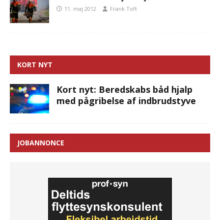
11. maj 2012
Frank Toft
KORT NYT
Kort nyt: Beredskabs båd hjalp
med pågribelse af indbrudstyve
JOBANNONCE