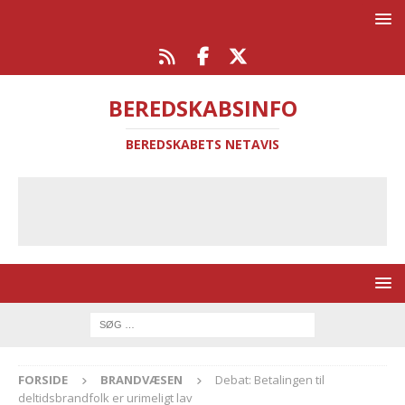
BEREDSKABSINFO
BEREDSKABETS NETAVIS
FORSIDE
BRANDVÆSEN
Debat: Betalingen til
deltidsbrandfolk er urimeligt lav