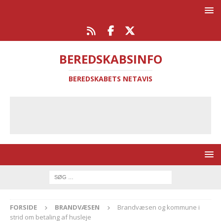
BEREDSKABSINFO
BEREDSKABETS NETAVIS
FORSIDE
BRANDVÆSEN
Brandvæsen og kommune i
strid om betaling af husleje