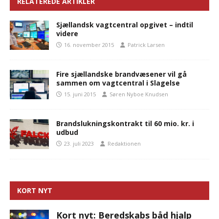
RELATEREDE ARTIKLER
Sjællandsk vagtcentral opgivet – indtil
videre
16. november 2015
Patrick Larsen
Fire sjællandske brandvæsener vil gå
sammen om vagtcentral i Slagelse
15. juni 2015
Søren Nyboe Knudsen
Brandslukningskontrakt til 60 mio. kr. i
udbud
23. juli 2023
Redaktionen
KORT NYT
Kort nyt: Beredskabs båd hjalp