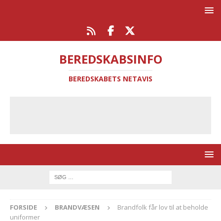
BEREDSKABSINFO
BEREDSKABETS NETAVIS
FORSIDE
BRANDVÆSEN
Brandfolk får lov til at beholde
uniformer