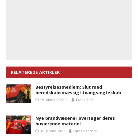
RELATEREDE ARTIKLER
Bestyrelsesmedlem: Slut med
beredskabsmæssigt tvangsægteskab
29. oktober 2019
Frank Toft
Nye brandvæsener overtager deres
nuværende materiel
16. januar 2020
Lars Grøndahl