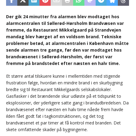
Der gik 24 minutter fra alarmen blev modtaget hos
alarmcentralen til Søllerød-Hørsholm Brandvæsen var
fremme, da Restaurant Mikkelgaard på Strandvejen
mandag blev hærget af en voldsom brand. Tekniske
problemer betød, at alarmcentralen i København måtte
sende alarmen tre gange, før den var modtaget hos
brandvæsenet i Søllerød-Hørsholm, der først var
fremme på brandstedet efter næsten en halv time.
Et større antal tilskuere kunne i mellemtiden med stigende
frustration følge, hvordan en mindre brand i en skurbygning
bredte sig til Restaurant Mikkelgaards selskabslokaler.
Gasflasker i det brændende skur udløste på et tidspunkt to
eksplosioner, der yderligere satte gang i brandudbredelsen. Da
brandvæsenet efter næsten en halv time nåede frem havde
ilden fået godt fat i tagkonstruktionen, og det tog
brandvæsenet et par timer at få kontrol med branden. Det
skete omfattende skader på bygningerne.