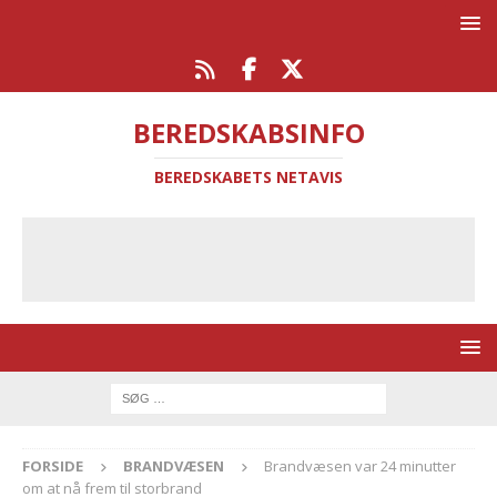
BEREDSKABSINFO
BEREDSKABETS NETAVIS
FORSIDE
BRANDVÆSEN
Brandvæsen var 24 minutter
om at nå frem til storbrand