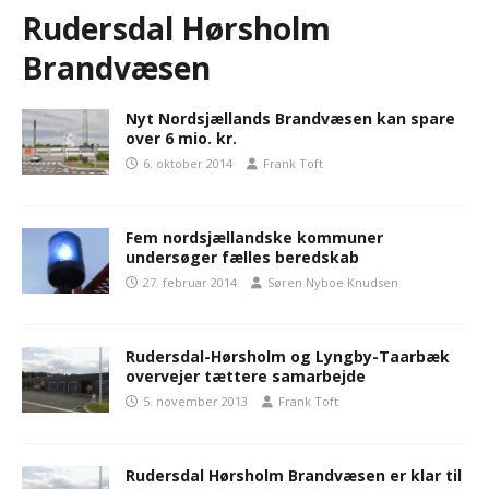
Rudersdal Hørsholm
Brandvæsen
Nyt Nordsjællands Brandvæsen kan spare
over 6 mio. kr.
6. oktober 2014
Frank Toft
Fem nordsjællandske kommuner
undersøger fælles beredskab
27. februar 2014
Søren Nyboe Knudsen
Rudersdal-Hørsholm og Lyngby-Taarbæk
overvejer tættere samarbejde
5. november 2013
Frank Toft
Rudersdal Hørsholm Brandvæsen er klar til