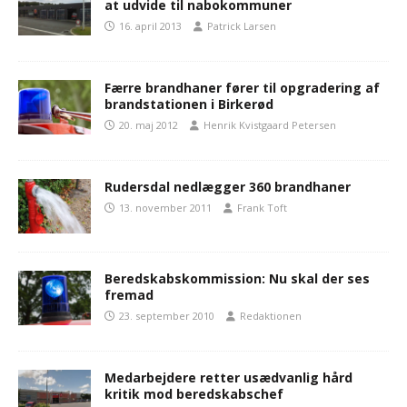
at udvide til nabokommuner
16. april 2013
Patrick Larsen
Færre brandhaner fører til opgradering af
brandstationen i Birkerød
20. maj 2012
Henrik Kvistgaard Petersen
Rudersdal nedlægger 360 brandhaner
13. november 2011
Frank Toft
Beredskabskommission: Nu skal der ses
fremad
23. september 2010
Redaktionen
Medarbejdere retter usædvanlig hård
kritik mod beredskabschef