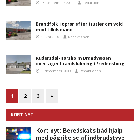
13. september 2010
Redaktionen
Brandfolk i oprør efter trusler om vold
mod tillidsmand
4. juni 2010
Redaktionen
Rudersdal-Hørsholm Brandvæsen
overtager brandslukning i Fredensborg
9. december 2009
Redaktionen
1
2
3
»
KORT NYT
Kort nyt: Beredskabs båd hjalp
med pågribelse af indbrudstyve