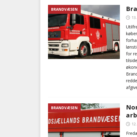
Bra
BRANDVÆSEN
13
Utilf
køben
forha
lønst
for r
tilsi
økono
Brand
redde
afgive
Nor
BRANDVÆSEN
arb
12
Freda