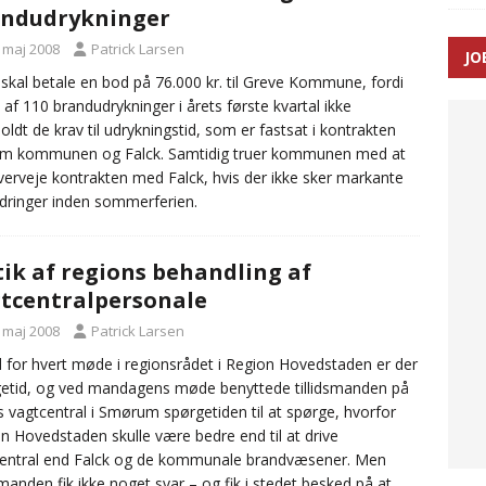
andudrykninger
ance og el-sygetransportvogn til Samsø
PRÆHOSPITAL
. maj 2008
Patrick Larsen
JO
n: Tilbud på patienttransport kunne ikke ændres efter
 skal betale en bod på 76.000 kr. til Greve Kommune, fordi
 af 110 brandudrykninger i årets første kvartal ikke
TAL
oldt de krav til udrykningstid, som er fastsat i kontrakten
em kommunen og Falck. Samtidig truer kommunen med at
erveje kontrakten med Falck, hvis der ikke sker markante
dringer inden sommerferien.
tik af regions behandling af
tcentralpersonale
. maj 2008
Patrick Larsen
 for hvert møde i regionsrådet i Region Hovedstaden er der
etid, og ved mandagens møde benyttede tillidsmanden på
s vagtcentral i Smørum spørgetiden til at spørge, hvorfor
n Hovedstaden skulle være bedre end til at drive
entral end Falck og de kommunale brandvæsener. Men
dsmanden fik ikke noget svar – og fik i stedet besked på at