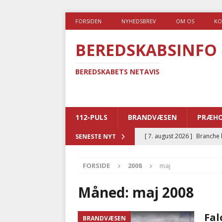
FORSIDEN
NYHEDSBREV
OM OS
KO
BEREDSKABSINFO
BEREDSKABETS NETAVIS
112-PULS
BRANDVÆSEN
PRÆHO
[ 7. august 2026 ]
Branche k
SENESTE NYT
nødsporet
AUTOHJÆLP
FORSIDE
2008
maj
[ 6. august 2026 ]
Brandvæs
BRANDVÆSEN
Måned:
maj 2008
[ 5. august 2026 ]
Advarer:
Fal
BRANDVÆSEN
i det offentlige
PRÆHOSP