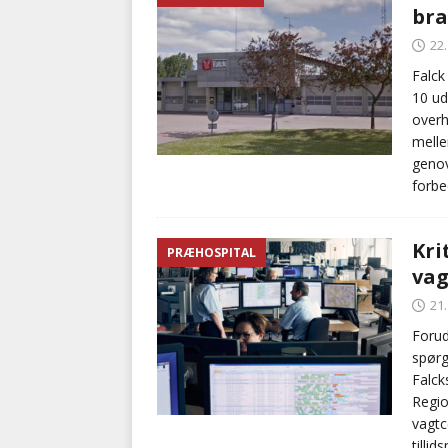
br
[ 5. august 2026 ]
Ny ambul
22
[ 8. august 2026 ]
Klagenæv
Falck
10 ud
tilbudsfristen
PRÆHOSPI
overh
mell
genov
forbe
Kri
PRÆHOSPITAL
vag
21
Forud
spørg
Falck
Regio
vagtc
tilli