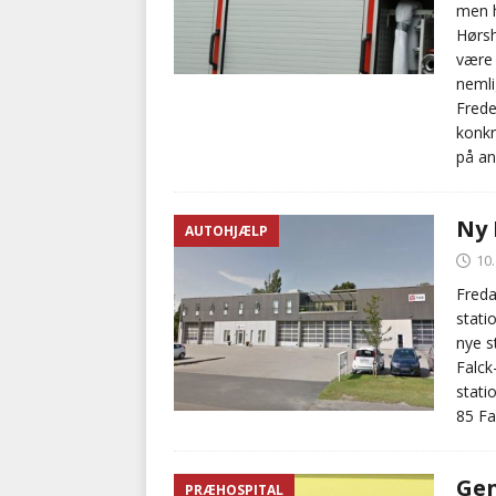
men h
Hørsh
være 
nemli
Frede
konkr
på an
Ny 
AUTOHJÆLP
10
Freda
stati
nye s
Falck
stati
85 Fa
Gen
PRÆHOSPITAL