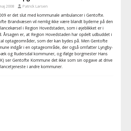
maj 2008
Patrick Larsen
009 er det slut med kommunale ambulancer i Gentofte.
fte Brandvæsen vil nemlig ikke være blandt byderne på den
ancekørsel i Region Hovedstaden, som i øjeblikket er i
. Årsagen er, at Region Hovedstaden har opdelt udbuddet i
tal optageområder, som der kan bydes på. Men Gentofte
ne indgår i en optageområde, der også omfatter Lyngby-
bæk og Rudersdal kommuner, og ifølge borgmester Hans
(K) ser Gentofte Kommune det ikke som sin opgave at drive
ancetjeneste i andre kommuner.