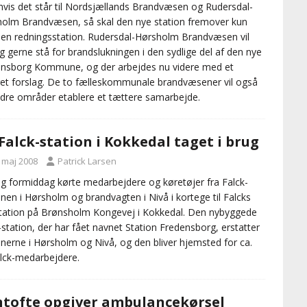
vis det står til Nordsjællands Brandvæsen og Rudersdal-
olm Brandvæsen, så skal den nye station fremover kun
en redningsstation. Rudersdal-Hørsholm Brandvæsen vil
g gerne stå for brandslukningen i den sydlige del af den nye
nsborg Kommune, og der arbejdes nu videre med et
et forslag. De to fælleskommunale brandvæsener vil også
dre områder etablere et tættere samarbejde.
Falck-station i Kokkedal taget i brug
. maj 2008
Patrick Larsen
g formiddag kørte medarbejdere og køretøjer fra Falck-
onen i Hørsholm og brandvagten i Nivå i kortege til Falcks
tation på Brønsholm Kongevej i Kokkedal. Den nybyggede
-station, der har fået navnet Station Fredensborg, erstatter
onerne i Hørsholm og Nivå, og den bliver hjemsted for ca.
lck-medarbejdere.
tofte opgiver ambulancekørsel