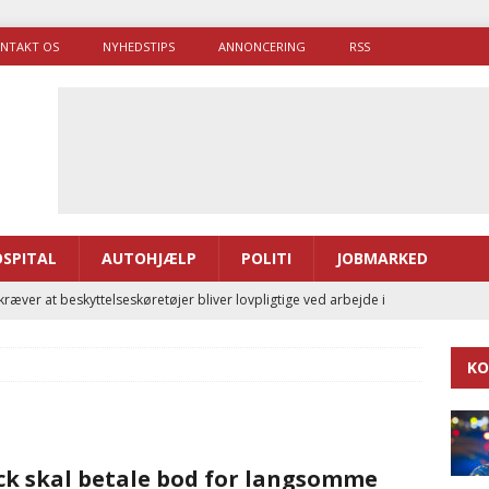
NTAKT OS
NYHEDSTIPS
ANNONCERING
RSS
SPITAL
AUTOHJÆLP
POLITI
JOBMARKED
ræver at beskyttelseskøretøjer bliver lovpligtige ved arbejde i
KO
enernes gennemsnitlige responstid steg med 9 sekunder i 2025
 Udløb af sygetransporttilladelser kan sende 400.000 kørsler over
ck skal betale bod for langsomme
ITAL