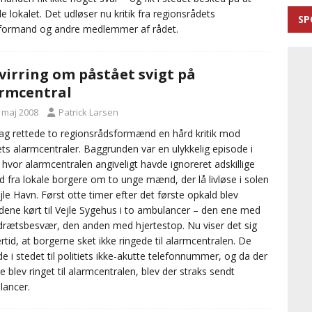
de lokalet. Det udløser nu kritik fra regionsrådets
SP
formand og andre medlemmer af rådet.
virring om påstået svigt på
rmcentral
. maj 2008
Patrick Larsen
g rettede to regionsrådsformænd en hård kritik mod
iets alarmcentraler. Baggrunden var en ulykkelig episode i
, hvor alarmcentralen angiveligt havde ignoreret adskillige
d fra lokale borgere om to unge mænd, der lå livløse i solen
jle Havn. Først otte timer efter det første opkald blev
ne kørt til Vejle Sygehus i to ambulancer – den ene med
rætsbesvær, den anden med hjertestop. Nu viser det sig
ertid, at borgerne sket ikke ringede til alarmcentralen. De
de i stedet til politiets ikke-akutte telefonnummer, og da der
e blev ringet til alarmcentralen, blev der straks sendt
ancer.