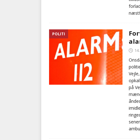
forla
næst
For
POLITI
ala
14
Onsda
polit
Vejle
opkal
på Ve
mænde
ånded
imidl
ringe
sener
ambul