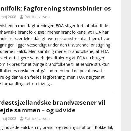
ndfolk: Fagforening stavnsbinder os
. maj 2008
Patrick Larsen
redsheden med fagforeningen FOA stiger fortsat blandt de
havnske brandfolk. Især mener brandfolkene, at FOA har
ndlet et særdeles dårligt overenskomstresultat hjem, hvor
igningen ligger væsentligt under den tilsvarende lønstigning
edderne i Falck. Men samtidig mener brandfolkene, at FOA
desætter tidligere samarbejdsaftaler og at FOA nu bruger
misk pres for at tvinge brandfolkene til at ændre struktur.
folkenes ønske er at gå sammen med de privatansatte
re og danne en fælles fagforening, men FOA nægter at
 forhandlingsretten frivilligt.
døstsjællandske brandvæsener vil
ejde sammen – og udvide
. maj 2008
Patrick Larsen
g indviede Falck en ny brand- og redningsstation i Kokkedal,