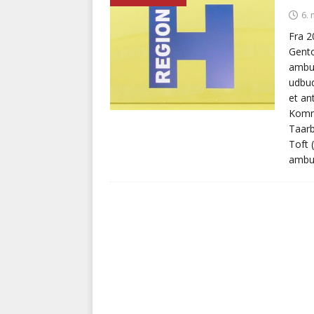
6. 
Fra 2
Gento
ambul
udbud
et an
Kommu
Taar
Toft 
ambul