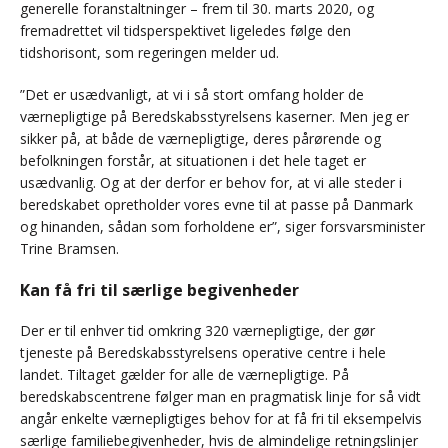
generelle foranstaltninger – frem til 30. marts 2020, og
fremadrettet vil tidsperspektivet ligeledes følge den
tidshorisont, som regeringen melder ud.
”Det er usædvanligt, at vi i så stort omfang holder de
værnepligtige på Beredskabsstyrelsens kaserner. Men jeg er
sikker på, at både de værnepligtige, deres pårørende og
befolkningen forstår, at situationen i det hele taget er
usædvanlig. Og at der derfor er behov for, at vi alle steder i
beredskabet opretholder vores evne til at passe på Danmark
og hinanden, sådan som forholdene er”, siger forsvarsminister
Trine Bramsen.
Kan få fri til særlige begivenheder
Der er til enhver tid omkring 320 værnepligtige, der gør
tjeneste på Beredskabsstyrelsens operative centre i hele
landet. Tiltaget gælder for alle de værnepligtige. På
beredskabscentrene følger man en pragmatisk linje for så vidt
angår enkelte værnepligtiges behov for at få fri til eksempelvis
særlige familiebegivenheder, hvis de almindelige retningslinjer