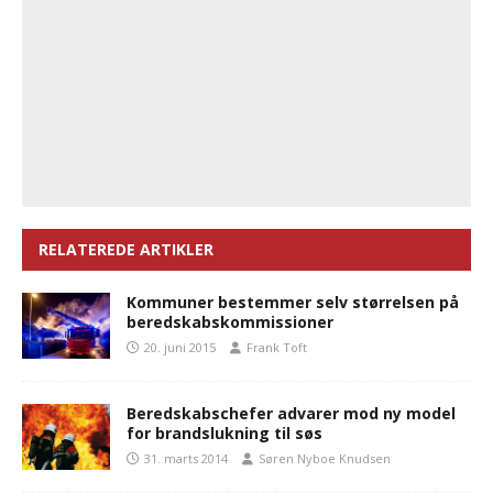
RELATEREDE ARTIKLER
Kommuner bestemmer selv størrelsen på
beredskabskommissioner
20. juni 2015
Frank Toft
Beredskabschefer advarer mod ny model
for brandslukning til søs
31. marts 2014
Søren Nyboe Knudsen