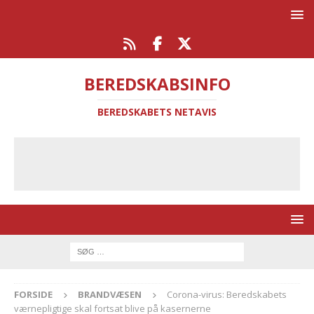
BEREDSKABSINFO
BEREDSKABETS NETAVIS
FORSIDE
BRANDVÆSEN
Corona-virus: Beredskabets
værnepligtige skal fortsat blive på kasernerne