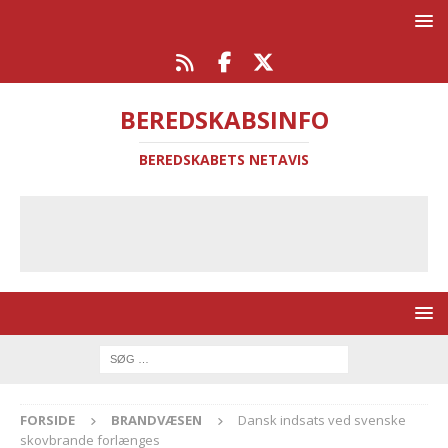
BEREDSKABSINFO
BEREDSKABETS NETAVIS
FORSIDE
BRANDVÆSEN
Dansk indsats ved svenske
skovbrande forlænges