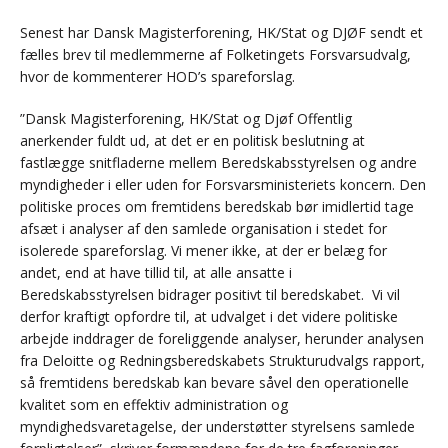
Senest har Dansk Magisterforening, HK/Stat og DJØF sendt et
fælles brev til medlemmerne af Folketingets Forsvarsudvalg,
hvor de kommenterer HOD’s spareforslag.
”Dansk Magisterforening, HK/Stat og Djøf Offentlig
anerkender fuldt ud, at det er en politisk beslutning at
fastlægge snitfladerne mellem Beredskabsstyrelsen og andre
myndigheder i eller uden for Forsvarsministeriets koncern. Den
politiske proces om fremtidens beredskab bør imidlertid tage
afsæt i analyser af den samlede organisation i stedet for
isolerede spareforslag. Vi mener ikke, at der er belæg for
andet, end at have tillid til, at alle ansatte i
Beredskabsstyrelsen bidrager positivt til beredskabet. Vi vil
derfor kraftigt opfordre til, at udvalget i det videre politiske
arbejde inddrager de foreliggende analyser, herunder analysen
fra Deloitte og Redningsberedskabets Strukturudvalgs rapport,
så fremtidens beredskab kan bevare såvel den operationelle
kvalitet som en effektiv administration og
myndighedsvaretagelse, der understøtter styrelsens samlede