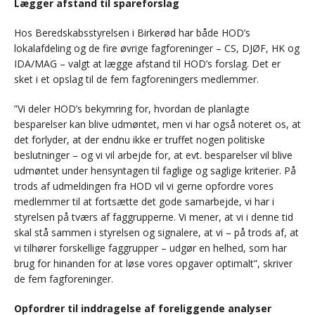
Lægger afstand til spareforslag
Hos Beredskabsstyrelsen i Birkerød har både HOD’s
lokalafdeling og de fire øvrige fagforeninger – CS, DJØF, HK og
IDA/MAG – valgt at lægge afstand til HOD’s forslag. Det er
sket i et opslag til de fem fagforeningers medlemmer.
”Vi deler HOD’s bekymring for, hvordan de planlagte
besparelser kan blive udmøntet, men vi har også noteret os, at
det forlyder, at der endnu ikke er truffet nogen politiske
beslutninger – og vi vil arbejde for, at evt. besparelser vil blive
udmøntet under hensyntagen til faglige og saglige kriterier. På
trods af udmeldingen fra HOD vil vi gerne opfordre vores
medlemmer til at fortsætte det gode samarbejde, vi har i
styrelsen på tværs af faggrupperne. Vi mener, at vi i denne tid
skal stå sammen i styrelsen og signalere, at vi – på trods af, at
vi tilhører forskellige faggrupper – udgør en helhed, som har
brug for hinanden for at løse vores opgaver optimalt”, skriver
de fem fagforeninger.
Opfordrer til inddragelse af foreliggende analyser