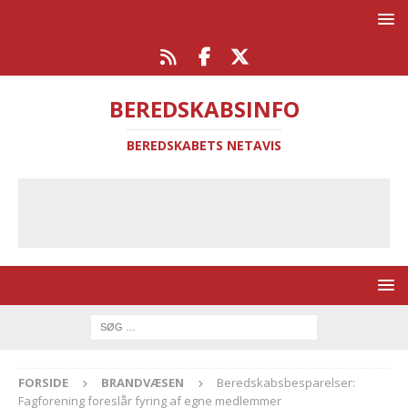
BEREDSKABSINFO
BEREDSKABETS NETAVIS
FORSIDE
BRANDVÆSEN
Beredskabsbesparelser:
Fagforening foreslår fyring af egne medlemmer