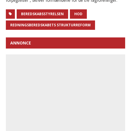
forpligtelser”, skriver formændene for de tre fagforeninger.
BEREDSKABSSTYRELSEN
HOD
REDNINGSBEREDSKABETS STRUKTURREFORM
ANNONCE