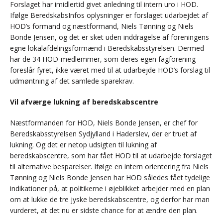
Forslaget har imidlertid givet anledning til intern uro i HOD.
Ifølge BeredskabsInfos oplysninger er forslaget udarbejdet af
HOD’s formand og næstformand, Niels Tønning og Niels
Bonde Jensen, og det er sket uden inddragelse af foreningens
egne lokalafdelingsformænd i Beredskabsstyrelsen. Dermed
har de 34 HOD-medlemmer, som deres egen fagforening
foreslår fyret, ikke været med til at udarbejde HOD’s forslag til
udmøntning af det samlede sparekrav.
Vil afværge lukning af beredskabscentre
Næstformanden for HOD, Niels Bonde Jensen, er chef for
Beredskabsstyrelsen Sydjylland i Haderslev, der er truet af
lukning. Og det er netop udsigten til lukning af
beredskabscentre, som har fået HOD til at udarbejde forslaget
til alternative besparelser. Ifølge en intern orientering fra Niels
Tønning og Niels Bonde Jensen har HOD således fået tydelige
indikationer på, at politikerne i øjeblikket arbejder med en plan
om at lukke de tre jyske beredskabscentre, og derfor har man
vurderet, at det nu er sidste chance for at ændre den plan.