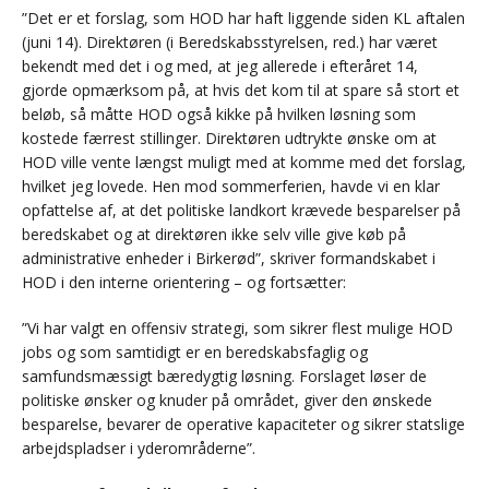
”Det er et forslag, som HOD har haft liggende siden KL aftalen
(juni 14). Direktøren (i Beredskabsstyrelsen, red.) har været
bekendt med det i og med, at jeg allerede i efteråret 14,
gjorde opmærksom på, at hvis det kom til at spare så stort et
beløb, så måtte HOD også kikke på hvilken løsning som
kostede færrest stillinger. Direktøren udtrykte ønske om at
HOD ville vente længst muligt med at komme med det forslag,
hvilket jeg lovede. Hen mod sommerferien, havde vi en klar
opfattelse af, at det politiske landkort krævede besparelser på
beredskabet og at direktøren ikke selv ville give køb på
administrative enheder i Birkerød”, skriver formandskabet i
HOD i den interne orientering – og fortsætter:
”Vi har valgt en offensiv strategi, som sikrer flest mulige HOD
jobs og som samtidigt er en beredskabsfaglig og
samfundsmæssigt bæredygtig løsning. Forslaget løser de
politiske ønsker og knuder på området, giver den ønskede
besparelse, bevarer de operative kapaciteter og sikrer statslige
arbejdspladser i yderområderne”.