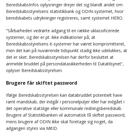
BeredskabsInfos oplysninger drejer det sig blandt andet om
Beredskabsstyrelsens statistikbank og ODIN-systemet, hvor
beredskabets udrykninger registreres, samt systemet HERO.
”Sårbarheden vedrørte adgang til en række uklassificerede
systemer, og der er pt. ikke indikationer på, at
Beredskabsstyrelsens it-systemer har været kompromitteret,
men det kan på nuværende tidspunkt stadig ikke udelukkes, at
det er sket. Beredskabsstyrelsen har derfor besluttet at
anmelde bruddet på persondatasikkerheden til Datatilsynet”,
oplyser Beredskabsstyrelsen.
Brugere får skiftet password
Ifølge Beredskabsstyrelsen kan databruddet potentielt have
ramt mandskab, der indgår i personelpuljer eller har indgået i
det operative statslige eller kommunale redningsberedskab.
Brugere af Statistikbanken vil automatisk få skiftet password,
mens brugere af ODIN ikke skal foretage sig noget, da
adgangen styres via MitID.