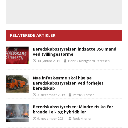
RELATEREDE ARTIKLER
Beredskabsstyrelsen indsatte 350 mand
ved tvillingestorme
14. januar 2015
Henrik Kvistgaard Petersen
Nye infoskærme skal hjælpe
Beredskabsstyrelsen ved forhøjet
beredskab
3. december 2019
Patrick Larsen
Beredskabsstyrelsen: Mindre risiko for
brande i el- og hybridbiler
9. november 2021
Redaktionen