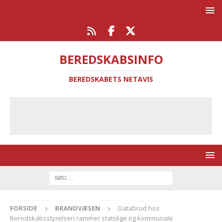
BEREDSKABSINFO
BEREDSKABETS NETAVIS
FORSIDE
BRANDVÆSEN
Databrud hos
Beredskabsstyrelsen rammer statslige og kommunale