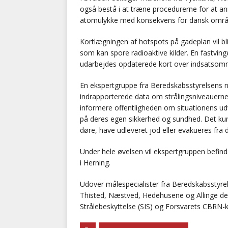
også bestå i at træne procedurerne for at a
atomulykke med konsekvens for dansk områ
Kortlægningen af hotspots på gadeplan vil bl
som kan spore radioaktive kilder. En fastving
udarbejdes opdaterede kort over indsatsomr
En ekspertgruppe fra Beredskabsstyrelsens n
indrapporterede data om strålingsniveauerne 
informere offentligheden om situationens ud
på deres egen sikkerhed og sundhed. Det kun
døre, have udleveret jod eller evakueres fra 
Under hele øvelsen vil ekspertgruppen befind
i Herning.
Udover målespecialister fra Beredskabsstyrel
Thisted, Næstved, Hedehusene og Allinge de
Strålebeskyttelse (SIS) og Forsvarets CBRN-