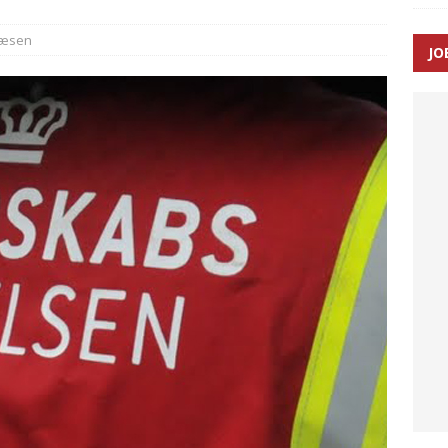
væsen
JO
ræver at beskyttelseskøretøjer bliver lovpligtige ved arbejde i