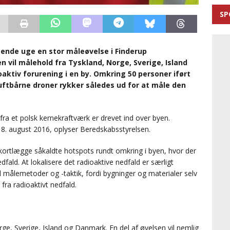
SP
ende uge en stor måleøvelse i Finderup
 vil målehold fra Tyskland, Norge, Sverige, Island
aktiv forurening i en by. Omkring 50 personer iført
uftbårne droner rykker således ud for at måle den
 fra et polsk kernekraftværk er drevet ind over byen.
8. august 2016, oplyser Beredskabsstyrelsen.
kortlægge såkaldte hotspots rundt omkring i byen, hvor der
fald. At lokalisere det radioaktive nedfald er særligt
til målemetoder og -taktik, fordi bygninger og materialer selv
fra radioaktivt nedfald.
ge, Sverige, Island og Danmark. En del af øvelsen vil nemlig