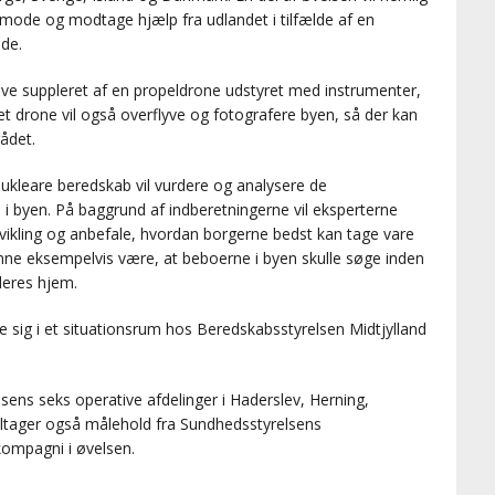
nmode og modtage hjælp fra udlandet i tilfælde af en
de.
ive suppleret af en propeldrone udstyret med instrumenter,
et drone vil også overflyve og fotografere byen, så der kan
ådet.
ukleare beredskab vil vurdere og analysere de
i byen. På baggrund af indberetningerne vil eksperterne
vikling og anbefale, hvordan borgerne bedst kan tage vare
ne eksempelvis være, at beboerne i byen skulle søge inden
deres hjem.
e sig i et situationsrum hos Beredskabsstyrelsen Midtjylland
sens seks operative afdelinger i Haderslev, Herning,
ltager også målehold fra Sundhedsstyrelsens
kompagni i øvelsen.