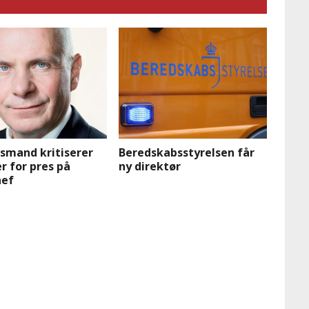
mand kritiserer
Beredskabsstyrelsen får
r for pres på
ny direktør
hef