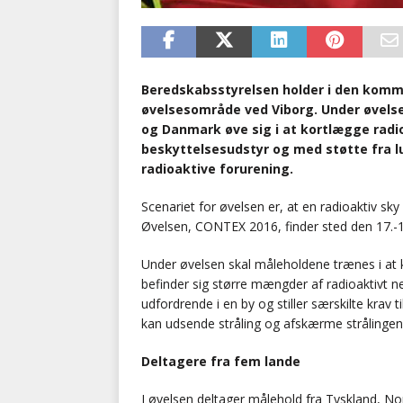
Beredskabsstyrelsen holder i den komm
øvelsesområde ved Viborg. Under øvelsen
og Danmark øve sig i at kortlægge radio
beskyttelsesudstyr og med støtte fra l
radioaktive forurening.
Scenariet for øvelsen er, at en radioaktiv sky
Øvelsen, CONTEX 2016, finder sted den 17.-1
Under øvelsen skal måleholdene trænes i at 
befinder sig større mængder af radioaktivt ned
udfordrende i en by og stiller særskilte krav 
kan udsende stråling og afskærme strålingen 
Deltagere fra fem lande
I øvelsen deltager målehold fra Tyskland, Nor