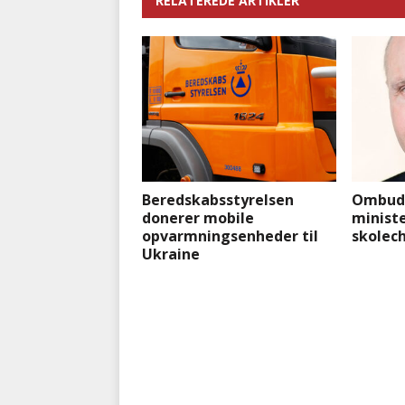
RELATEREDE ARTIKLER
Beredskabsstyrelsen
Ombuds
donerer mobile
ministe
opvarmningsenheder til
skolec
Ukraine