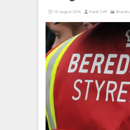
BRANDVÆSEN
10. august 2016
Frank Toft
Brand
[ 7. august 2026 ]
Branche k
nødsporet
AUTOHJÆLP