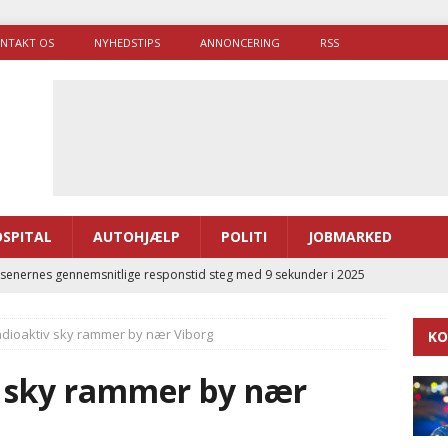
NTAKT OS
NYHEDSTIPS
ANNONCERING
RSS
SPITAL
AUTOHJÆLP
POLITI
JOBMARKED
enernes gennemsnitlige responstid steg med 9 sekunder i 2025
adioaktiv sky rammer by nær Viborg
KO
 Udløb af sygetransporttilladelser kan sende 400.000 kørsler over
ITAL
v sky rammer by nær
ance og el-sygetransportvogn til Samsø
PRÆHOSPITAL
enerne brugte lidt længere tid på at komme af sted i 2025