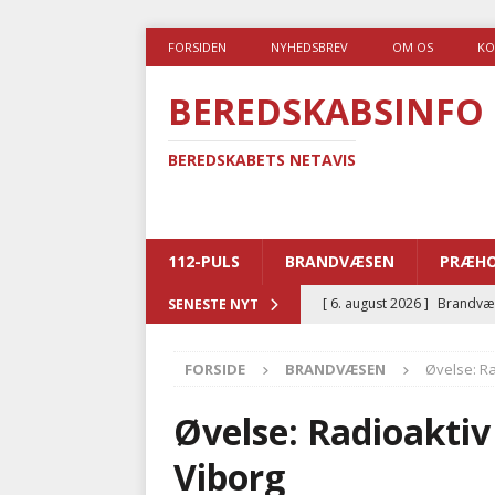
FORSIDEN
NYHEDSBREV
OM OS
KO
BEREDSKABSINFO
BEREDSKABETS NETAVIS
112-PULS
BRANDVÆSEN
PRÆHO
[ 6. august 2026 ]
Brandvæs
SENESTE NYT
BRANDVÆSEN
FORSIDE
BRANDVÆSEN
Øvelse: R
[ 5. august 2026 ]
Advarer:
i det offentlige
PRÆHOSP
Øvelse: Radioakti
[ 5. august 2026 ]
Ny ambul
Viborg
[ 4. august 2026 ]
Brandvæs