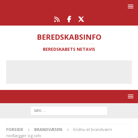
BEREDSKABSINFO
BEREDSKABETS NETAVIS
FORSIDE
BRANDVÆSEN
Endnu et brandværn
nedlægger sig selv