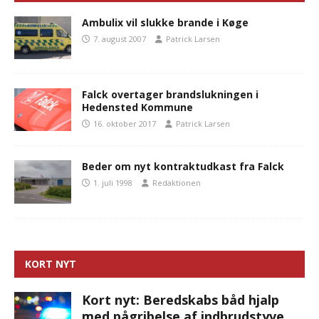
Ambulix vil slukke brande i Køge
7. august 2007
Patrick Larsen
Falck overtager brandslukningen i
Hedensted Kommune
16. oktober 2017
Patrick Larsen
Beder om nyt kontraktudkast fra Falck
1. juli 1998
Redaktionen
KORT NYT
Kort nyt: Beredskabs båd hjalp
med pågribelse af indbrudstyve