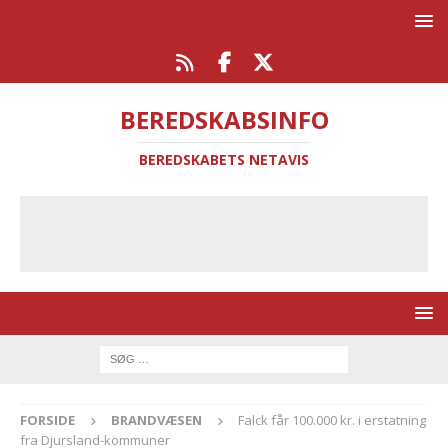
BEREDSKABSINFO
BEREDSKABETS NETAVIS
FORSIDE
BRANDVÆSEN
Falck får 100.000 kr. i erstatning
fra Djursland-kommuner