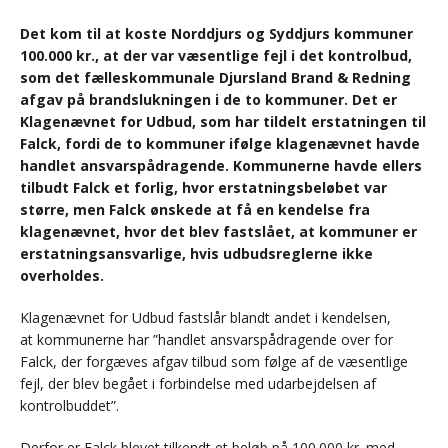
Det kom til at koste Norddjurs og Syddjurs kommuner
100.000 kr., at der var væsentlige fejl i det kontrolbud,
som det fælleskommunale Djursland Brand & Redning
afgav på brandslukningen i de to kommuner. Det er
Klagenævnet for Udbud, som har tildelt erstatningen til
Falck, fordi de to kommuner ifølge klagenævnet havde
handlet ansvarspådragende. Kommunerne havde ellers
tilbudt Falck et forlig, hvor erstatningsbeløbet var
større, men Falck ønskede at få en kendelse fra
klagenævnet, hvor det blev fastslået, at kommuner er
erstatningsansvarlige, hvis udbudsreglerne ikke
overholdes.
Klagenævnet for Udbud fastslår blandt andet i kendelsen,
at kommunerne har ”handlet ansvarspådragende over for
Falck, der forgæves afgav tilbud som følge af de væsentlige
fejl, der blev begået i forbindelse med udarbejdelsen af
kontrolbuddet”.
Derfor er Falck blevet tilkendt et beløb på 100.000 kr. med