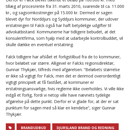
tillæg af procesrente fra 31. marts 2010, svarende til ca. 11.000
kr., og sagsomkostninger på 15.000 kr. Dermed er sagen
blevet dyr for Norddjurs og Syddjurs kommuner, der udover
erstatningen til Falck også har haft betydelige udgifter til
advokatbistand. Kommunerne har tidligere bebudet, at det
konsulentfirma, som hjalp med at udarbejde kontrolbuddet, vil
skulle dække en eventuel erstatning.
Falck tidligere har afslået et forligstilbud fra de to kommuner,
hvor beløbet var større. Alligevel er Falcks regionsdirektør,
Gunnar Thykjær, tilfreds med afgørelsen. “Beløbets størrelse
er ikke så vigtigt for Falck, men det er derimod overordentligt
vigtigt principielt at få fastlået, at kommuner er
erstatningsansvarlige, hvis reglerne ikke overholdes. Vi ville ikke
indgå et forlig, fordi vi netop ville have nævnets tydelige
afgørelse på dette punkt. Derfor er vi glade for, at der er sat
punktum for sagen med så klar en kendelse”, siger Gunnar
Thykjær.
BRANDUDBUD
DJURSLAND BRAND OG REDNING