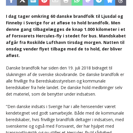
I dag tager omkring 60 danske brandfolk til Ljusdal og
Finneby i Sverige for at afløse to hold brandfolk. Men
denne gang tilbagelægges de knap 1.000 kilometer i et
af Forsvarets Hercules-fly i stedet for bus. Mandskabet
afgår fra Roskilde Lufthavn tirsdag morgen. Natten til
onsdag vender flyet tilbage med de to hold, der bliver
afløst.
Danske brandfolk har siden den 19. juli 2018 bidraget til
slukningen af de svenske skovbrande. De danske brandfolk er
alle frivillige fra Beredskabsstyrelsen og kommunale
beredskaber fra hele landet. De danske hold medbringer selv
det materiel, som de benytter under indsatsen.
”Den danske indsats i Sverige har i alle henseender været
kendetegnet ved godt samarbejde. Både med de kommunale
beredskaber, hvis frivillige brandfolk deltager i indsatsen, med
svenskerne og også med Forsvaret, der har hjulpet med
transportlogistik og nu stiller et Hercules-fly til rådighed.