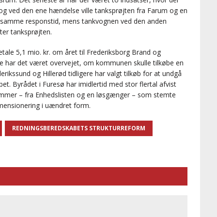
 og ved den ene hændelse ville tanksprøjten fra Farum og en
ft samme responstid, mens tankvognen ved den anden
er tanksprøjten.
tale 5,1 mio. kr. om året til Frederiksborg Brand og
kene har det været overvejet, om kommunen skulle tilkøbe en
kssund og Hillerød tidligere har valgt tilkøb for at undgå
t. Byrådet i Furesø har imidlertid med stor flertal afvist
lemmer – fra Enhedslisten og en løsgænger – som stemte
mensionering i uændret form.
REDNINGSBEREDSKABETS STRUKTURREFORM