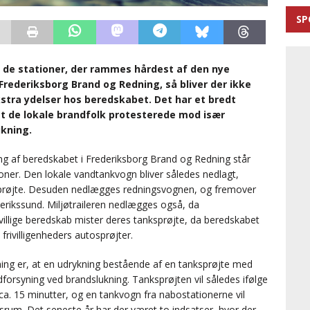
SP
f de stationer, der rammes hårdest af den nye
rederiksborg Brand og Redning, så bliver der ikke
stra ydelser hos beredskabet. Det har et bredt
r at de lokale brandfolk protesterede mod især
ukning.
ing af beredskabet i Frederiksborg Brand og Redning står
ioner. Den lokale vandtankvogn bliver således nedlagt,
ksprøjte. Desuden nedlægges redningsvognen, og fremover
derikssund. Miljøtraileren nedlægges også, da
ivillige beredskab mister deres tanksprøjte, da beredskabet
rivilligenheders autosprøjter.
ing er, at en udrykning bestående af en tanksprøjte med
andforsyning ved brandslukning. Tanksprøjten vil således ifølge
ca. 15 minutter, og en tankvogn fra nabostationerne vil
rum. Det seneste år har der været to indsatser, hvor der