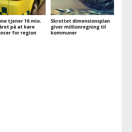
e tjener 16 mio.
Skrottet dimensionsplan
året på at køre
giver millionregning til
ncer for region
kommuner