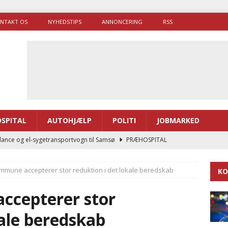
NTAKT OS
NYHEDSTIPS
ANNONCERING
RSS
SPITAL
AUTOHJÆLP
POLITI
JOBMARKED
ance og el-sygetransportvogn til Samsø
PRÆHOSPITAL
enerne brugte lidt længere tid på at komme af sted i 2025
mmune accepterer stor reduktion i det lokale beredskab
KO
g politiuddannelse skal ruste betjentene til mere kompleks
ccepterer stor
kale beredskab
ne driver flere brandstationer, mens Falcks andel fortsætter