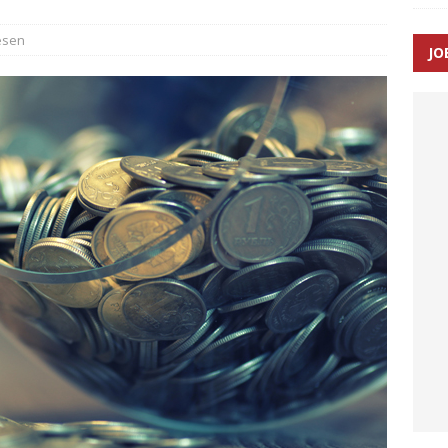
SEN
æsen
JO
 Udløb af sygetransporttilladelser kan sende 400.000 kørsler over
ITAL