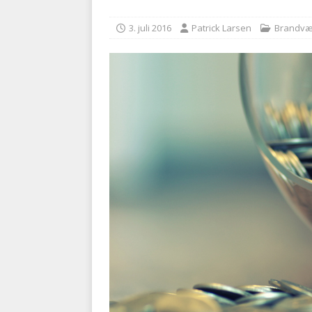
med at falde
BRANDVÆ
3. juli 2016
Patrick Larsen
Brandv
[ 5. august 2026 ]
Advarer:
i det offentlige
PRÆHOSP