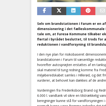
Selv om brandstationen i Farum er en a
dimensionering i det fælleskommunale F
tale om, at Furesø Kommune tilkøber ek
flertal i byrådet besluttet, til trods fo
reduktionen i vandforsyning til brandsl
I den nye plan for risikobaseret dimensioner
brandstationen i Farum til væsentlige redukt
hvorefter autosprøjten erstattes af en tan
skal materiel til tung redning komme fra Fre
miljøberedskabet samles i Hillerød, og det fr
vurderer, at behovet kan dækkes af de andre f
Vurderingen fra Frederiksborg Brand og Redn
6.000 l. vandtank vil sikre en tilstrækkelig v
beregninger kunne stå for vandforsyningen i 
normalt kunne være fremme indenfor det tids