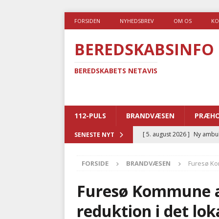
FORSIDEN
NYHEDSBREV
OM OS
KO
BEREDSKABSINFO
BEREDSKABETS NETAVIS
112-PULS
BRANDVÆSEN
PRÆHO
[ 5. august 2026 ]
Ny ambul
SENESTE NYT
[ 4. august 2026 ]
Brandvæs
FORSIDE
BRANDVÆSEN
Furesø Ko
BRANDVÆSEN
[ 4. august 2026 ]
Ny treåri
Furesø Kommune a
kriminalitet
POLITI
reduktion i det lo
[ 3. august 2026 ]
Kommuner