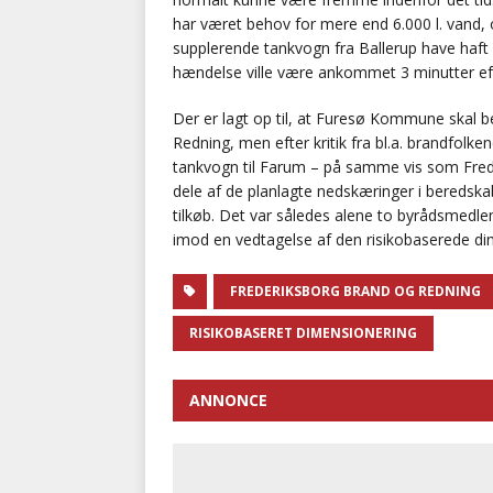
har været behov for mere end 6.000 l. vand,
supplerende tankvogn fra Ballerup have ha
hændelse ville være ankommet 3 minutter eft
Der er lagt op til, at Furesø Kommune skal be
Redning, men efter kritik fra bl.a. brandfol
tankvogn til Farum – på samme vis som Frederi
dele af de planlagte nedskæringer i beredskabe
tilkøb. Det var således alene to byrådsmed
imod en vedtagelse af den risikobaserede di
FREDERIKSBORG BRAND OG REDNING
RISIKOBASERET DIMENSIONERING
ANNONCE