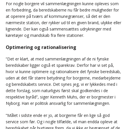
For nogle borgere vil sammenlægningen kunne opleves som
en forbedring, da beredskaberne nu får bedre muligheder for
at operere på tværs af kommunegrænser, så det er den
nærmeste station, der rykker ud til en given brand, ulykke eller
lignende. Der kan også sammensættes udrykninger med
køretøjer og mandskab fra flere stationer.
Optimering og rationalisering
”Det er klart, at med sammenlægningen af de ni fynske
beredskaber ligger også et sparekrav. Derfor har vi set på,
hvor vi kunne optimere og rationalisere det fynske beredskab,
uden at det får større betydning for borgerne, medarbejderne
og beredskabets service. Det synes jeg, vi er lykkedes med i
dette forslag, som naturligvis først skal godkendes i de
respektive byråd”, siger Kenneth Muhs, der er borgmester i
Nyborg. Han er politisk ansvarlig for sammenlægningen.
”Målet i sidste ende er jo, at borgerne får en lige så god
service som før. Og i nogle tilfælde, vil man endda opleve at
beredskabet når hurtigere frem, da vi ikke er begrænset af de