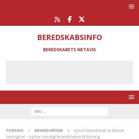
BEREDSKABSINFO
BEREDSKABETS NETAVIS
FORSIDE
BRANDVÆSEN
Fynsk beredskab er blevet
navngivet – og har udvalgt brandstation til lukning