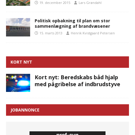
19. december 2015
Lars Grøndahl
Politisk opbakning til plan om stor
sammenlægning af brandvæsener
15. marts 2013
Henrik Kvistgaard Petersen
KORT NYT
Kort nyt: Beredskabs båd hjalp
med pågribelse af indbrudstyve
JOBANNONCE