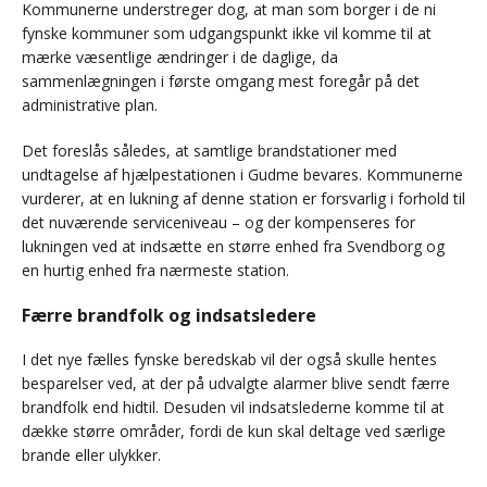
Kommunerne understreger dog, at man som borger i de ni
fynske kommuner som udgangspunkt ikke vil komme til at
mærke væsentlige ændringer i de daglige, da
sammenlægningen i første omgang mest foregår på det
administrative plan.
Det foreslås således, at samtlige brandstationer med
undtagelse af hjælpestationen i Gudme bevares. Kommunerne
vurderer, at en lukning af denne station er forsvarlig i forhold til
det nuværende serviceniveau – og der kompenseres for
lukningen ved at indsætte en større enhed fra Svendborg og
en hurtig enhed fra nærmeste station.
Færre brandfolk og indsatsledere
I det nye fælles fynske beredskab vil der også skulle hentes
besparelser ved, at der på udvalgte alarmer blive sendt færre
brandfolk end hidtil. Desuden vil indsatslederne komme til at
dække større områder, fordi de kun skal deltage ved særlige
brande eller ulykker.