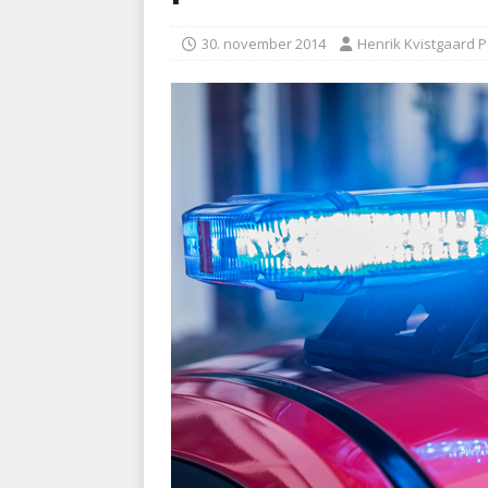
BRANDVÆSEN
30. november 2014
Henrik Kvistgaard 
[ 7. august 2026 ]
Branche k
nødsporet
AUTOHJÆLP