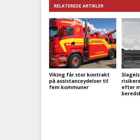
RELATEREDE ARTIKLER
Viking får stor kontrakt
Slagel
på assistanceydelser til
risike
fem kommuner
efter 
bereds