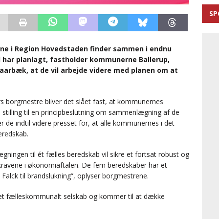
SP
rne i Region Hovedstaden finder sammen i endnu
l har planlagt, fastholder kommunerne Ballerup,
aarbæk, at de vil arbejde videre med planen om at
s borgmestre bliver det slået fast, at kommunernes
stilling til en principbeslutning om sammenlægning af de
e indtil videre presset for, at alle kommunernes i det
eredskab.
gen til ét fælles beredskab vil sikre et fortsat robust og
l kravene i økonomiaftalen. De fem beredskaber har et
 Falck til brandslukning”, oplyser borgmestrene.
m et fælleskommunalt selskab og kommer til at dække