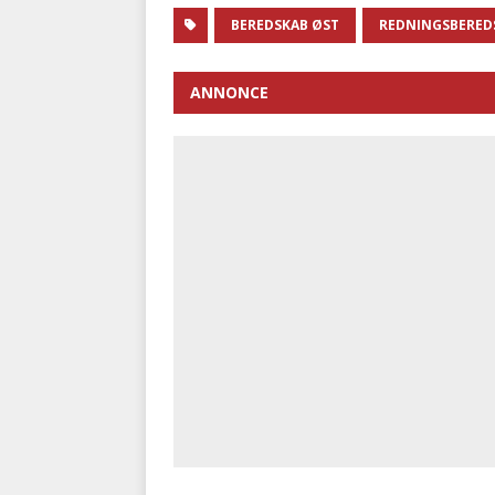
BEREDSKAB ØST
REDNINGSBERED
ANNONCE