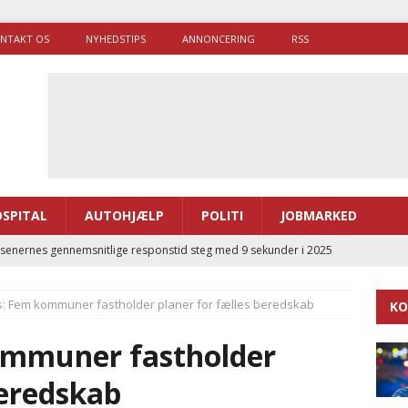
NTAKT OS
NYHEDSTIPS
ANNONCERING
RSS
SPITAL
AUTOHJÆLP
POLITI
JOBMARKED
enernes gennemsnitlige responstid steg med 9 sekunder i 2025
s: Fem kommuner fastholder planer for fælles beredskab
KO
 Udløb af sygetransporttilladelser kan sende 400.000 kørsler over
ITAL
ommuner fastholder
ance og el-sygetransportvogn til Samsø
PRÆHOSPITAL
beredskab
enerne brugte lidt længere tid på at komme af sted i 2025