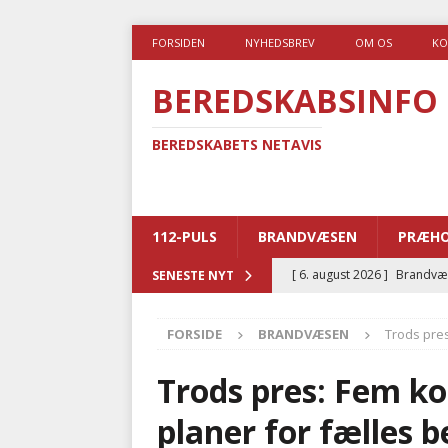
FORSIDEN
NYHEDSBREV
OM OS
KO
BEREDSKABSINFO
BEREDSKABETS NETAVIS
112-PULS
BRANDVÆSEN
PRÆHO
[ 6. august 2026 ]
Brandvæs
SENESTE NYT
BRANDVÆSEN
FORSIDE
BRANDVÆSEN
Trods pre
[ 5. august 2026 ]
Advarer:
i det offentlige
PRÆHOSP
Trods pres: Fem k
[ 5. august 2026 ]
Ny ambul
planer for fælles 
[ 4. august 2026 ]
Brandvæs