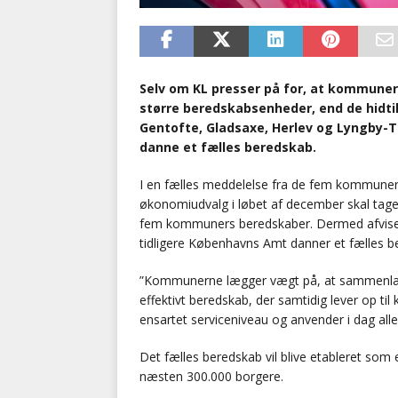
Selv om KL presser på for, at kommune
større beredskabsenheder, end de hidti
Gentofte, Gladsaxe, Herlev og Lyngby-T
danne et fælles beredskab.
I en fælles meddelelse fra de fem kommuner
økonomiudvalg i løbet af december skal tage 
fem kommuners beredskaber. Dermed afviser d
tidligere Københavns Amt danner et fælles b
”Kommunerne lægger vægt på, at sammenlægnin
effektivt beredskab, der samtidig lever op ti
ensartet serviceniveau og anvender i dag alle
Det fælles beredskab vil blive etableret so
næsten 300.000 borgere.