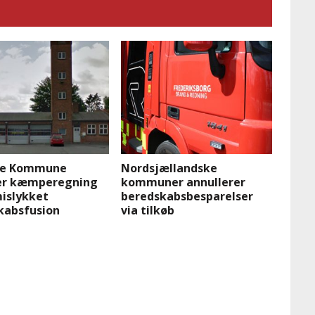
se Kommune
Nordsjællandske
rer kæmperegning
kommuner annullerer
mislykket
beredskabsbesparelser
kabsfusion
via tilkøb