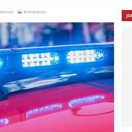
Petersen
Brandvæsen
JO
ræver at beskyttelseskøretøjer bliver lovpligtige ved arbejde i