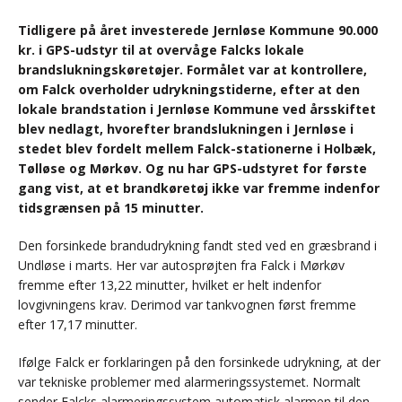
Tidligere på året investerede Jernløse Kommune 90.000
kr. i GPS-udstyr til at overvåge Falcks lokale
brandslukningskøretøjer. Formålet var at kontrollere,
om Falck overholder udrykningstiderne, efter at den
lokale brandstation i Jernløse Kommune ved årsskiftet
blev nedlagt, hvorefter brandslukningen i Jernløse i
stedet blev fordelt mellem Falck-stationerne i Holbæk,
Tølløse og Mørkøv. Og nu har GPS-udstyret for første
gang vist, at et brandkøretøj ikke var fremme indenfor
tidsgrænsen på 15 minutter.
Den forsinkede brandudrykning fandt sted ved en græsbrand i
Undløse i marts. Her var autosprøjten fra Falck i Mørkøv
fremme efter 13,22 minutter, hvilket er helt indenfor
lovgivningens krav. Derimod var tankvognen først fremme
efter 17,17 minutter.
Ifølge Falck er forklaringen på den forsinkede udrykning, at der
var tekniske problemer med alarmeringssystemet. Normalt
sender Falcks alarmeringssystem automatisk alarmen til den