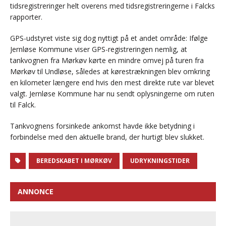
tidsregistreringer helt overens med tidsregistreringerne i Falcks
rapporter.
GPS-udstyret viste sig dog nyttigt på et andet område: Ifølge
Jernløse Kommune viser GPS-registreringen nemlig, at
tankvognen fra Mørkøv kørte en mindre omvej på turen fra
Mørkøv til Undløse, således at kørestrækningen blev omkring
en kilometer længere end hvis den mest direkte rute var blevet
valgt. Jernløse Kommune har nu sendt oplysningerne om ruten
til Falck.
Tankvognens forsinkede ankomst havde ikke betydning i
forbindelse med den aktuelle brand, der hurtigt blev slukket.
BEREDSKABET I MØRKØV
UDRYKNINGSTIDER
ANNONCE