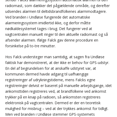
radiomast, som dækker det pågældende område, og derefter
udsendes alarmen til deltidsbrandfolkenes alarmmodtagere.
Ved branden i Undløse fungerede det automatiske
alarmeringssystem imidlertid ikke, og derfor måtte
nødkaldesystemet tages i brug. Det fungerer ved at
vagtcentralen manuelt ringer til den aktuelle radiomast og så
afsender alarmen. Ifølge Falck gav denne procedure en
forsinkelse på to-tre minutter.
Hos Falck understeger man samtidig, at sagen fra Undløse
faktisk har demonstreret, at der ikke er behov for GPS-udstyr.
En del af begrundelsen for at anskaffe udstyret var, at
kommunen dermed havde adgang til uafhængige
registreringer af udrykningstiderne, mens Falcks egne
registreringer delvist er baseret på manuelle arbejdsgange, idet
ankomsttiden registreres ved, at brandfolkene ved ankomst
trykker på en knap på radioen, så ankomsten registreres
elektronisk på vagtcentralen. Dermed er der en teoretisk
mulighed for misbrug – ved at der trykkes ankomst for tidligt.
Men ved branden i Undløse stemmer GPS-systemets