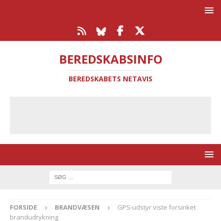
BEREDSKABSINFO
BEREDSKABETS NETAVIS
FORSIDE
BRANDVÆSEN
GPS-udstyr viste forsinket
brandudrykning