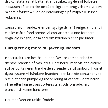
det konstateres, at batteriet er påvirket, og den vil forbedre
indsatsen på en række områder, ligesom omgivelserne vil blive
mindre påvirket – hvorved indvirkningen på miljøet vil kunne
reduceres.
Uanset hvor i landet, eller den sydlige del af Sverige, en brand i
el-biler måtte forekomme, vil containeren kunne forbedre
opgaveløsningen, også selv om køretiden er et par timer.
Hurtigere og mere miljøvenlig indsats
Indsatstaktikken består i, at den først ankomne enhed vil
dæmpe branden på vanlig vis. Derefter vil man via et elektrisk
spil på containeren trække den brændende bil ombord, hvor et
dyssesystem vil håndtere branden i den lukkede container ved
hjælp af egen pumpe og recirkulering af vandet. Containeren
vil herefter kunne transporteres til et øde område, hvor
branden vil kunne håndteres.
Det medfører en række fordele: