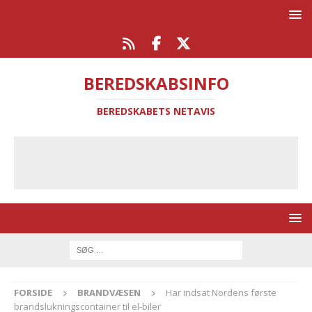
BEREDSKABSINFO
BEREDSKABETS NETAVIS
FORSIDE
BRANDVÆSEN
Har indsat Nordens første
brandslukningscontainer til el-biler