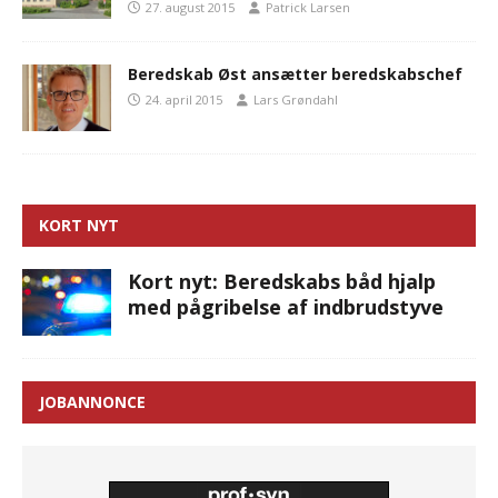
27. august 2015
Patrick Larsen
Beredskab Øst ansætter beredskabschef
24. april 2015
Lars Grøndahl
KORT NYT
Kort nyt: Beredskabs båd hjalp
med pågribelse af indbrudstyve
JOBANNONCE