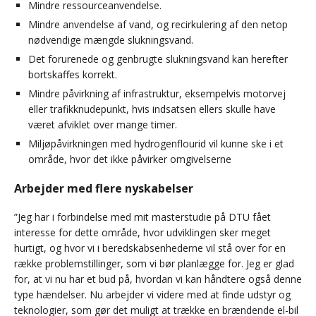
Mindre ressourceanvendelse.
Mindre anvendelse af vand, og recirkulering af den netop
nødvendige mængde slukningsvand.
Det forurenede og genbrugte slukningsvand kan herefter
bortskaffes korrekt.
Mindre påvirkning af infrastruktur, eksempelvis motorvej
eller trafikknudepunkt, hvis indsatsen ellers skulle have
været afviklet over mange timer.
Miljøpåvirkningen med hydrogenflourid vil kunne ske i et
område, hvor det ikke påvirker omgivelserne
Arbejder med flere nyskabelser
”Jeg har i forbindelse med mit masterstudie på DTU fået
interesse for dette område, hvor udviklingen sker meget
hurtigt, og hvor vi i beredskabsenhederne vil stå over for en
række problemstillinger, som vi bør planlægge for. Jeg er glad
for, at vi nu har et bud på, hvordan vi kan håndtere også denne
type hændelser. Nu arbejder vi videre med at finde udstyr og
teknologier, som gør det muligt at trække en brændende el-bil