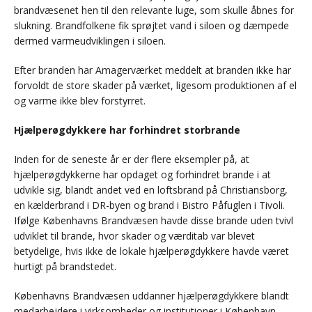
brandvæsenet hen til den relevante luge, som skulle åbnes for
slukning. Brandfolkene fik sprøjtet vand i siloen og dæmpede
dermed varmeudviklingen i siloen.
Efter branden har Amagerværket meddelt at branden ikke har
forvoldt de store skader på værket, ligesom produktionen af el
og varme ikke blev forstyrret.
Hjælperøgdykkere har forhindret storbrande
Inden for de seneste år er der flere eksempler på, at
hjælperøgdykkerne har opdaget og forhindret brande i at
udvikle sig, blandt andet ved en loftsbrand på Christiansborg,
en kælderbrand i DR-byen og brand i Bistro Påfuglen i Tivoli.
Ifølge Københavns Brandvæsen havde disse brande uden tvivl
udviklet til brande, hvor skader og værditab var blevet
betydelige, hvis ikke de lokale hjælperøgdykkere havde været
hurtigt på brandstedet.
Københavns Brandvæsen uddanner hjælperøgdykkere blandt
medarbejdere i virksomheder og institutioner i København.