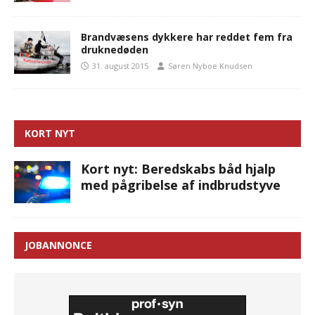
Brandvæsens dykkere har reddet fem fra
druknedøden
31. august 2015
Søren Nyboe Knudsen
KORT NYT
Kort nyt: Beredskabs båd hjalp
med pågribelse af indbrudstyve
JOBANNONCE