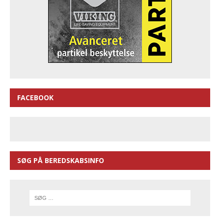
FACEBOOK
SØG PÅ BEREDSKABSINFO