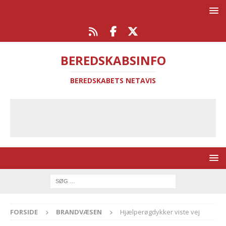
BEREDSKABSINFO
BEREDSKABETS NETAVIS
FORSIDE
BRANDVÆSEN
Hjælperøgdykker viste vej