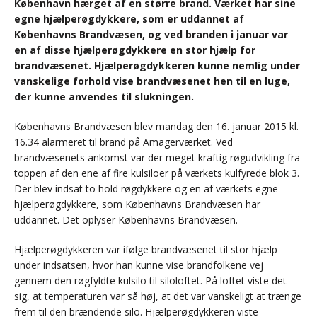
København hærget af en større brand. Værket har sine
egne hjælperøgdykkere, som er uddannet af
Københavns Brandvæsen, og ved branden i januar var
en af disse hjælperøgdykkere en stor hjælp for
brandvæsenet. Hjælperøgdykkeren kunne nemlig under
vanskelige forhold vise brandvæsenet hen til en luge,
der kunne anvendes til slukningen.
Københavns Brandvæsen blev mandag den 16. januar 2015 kl.
16.34 alarmeret til brand på Amagerværket. Ved
brandvæsenets ankomst var der meget kraftig røgudvikling fra
toppen af den ene af fire kulsiloer på værkets kulfyrede blok 3.
Der blev indsat to hold røgdykkere og en af værkets egne
hjælperøgdykkere, som Københavns Brandvæsen har
uddannet. Det oplyser Københavns Brandvæsen.
Hjælperøgdykkeren var ifølge brandvæsenet til stor hjælp
under indsatsen, hvor han kunne vise brandfolkene vej
gennem den røgfyldte kulsilo til siloloftet. På loftet viste det
sig, at temperaturen var så høj, at det var vanskeligt at trænge
frem til den brændende silo. Hjælperøgdykkeren viste