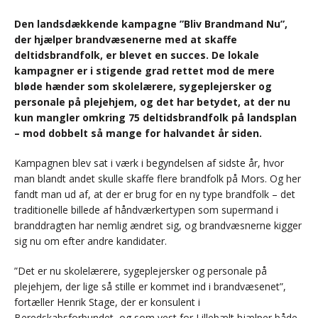
Den landsdækkende kampagne ”Bliv Brandmand Nu”,
der hjælper brandvæsenerne med at skaffe
deltidsbrandfolk, er blevet en succes. De lokale
kampagner er i stigende grad rettet mod de mere
bløde hænder som skolelærere, sygeplejersker og
personale på plejehjem, og det har betydet, at der nu
kun mangler omkring 75 deltidsbrandfolk på landsplan
– mod dobbelt så mange for halvandet år siden.
Kampagnen blev sat i værk i begyndelsen af sidste år, hvor
man blandt andet skulle skaffe flere brandfolk på Mors. Og her
fandt man ud af, at der er brug for en ny type brandfolk – det
traditionelle billede af håndværkertypen som supermand i
branddragten har nemlig ændret sig, og brandvæsnerne kigger
sig nu om efter andre kandidater.
”Det er nu skolelærere, sygeplejersker og personale på
plejehjem, der lige så stille er kommet ind i brandvæsenet”,
fortæller Henrik Stage, der er konsulent i
Beredskabsforbundet, og som vest for Lillebælt hjælper både