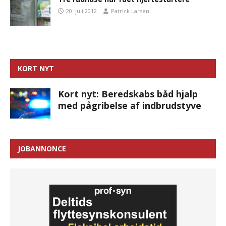
20. juli 2012
Patrick Larsen
KORT NYT
Kort nyt: Beredskabs båd hjalp
med pågribelse af indbrudstyve
JOBANNONCE