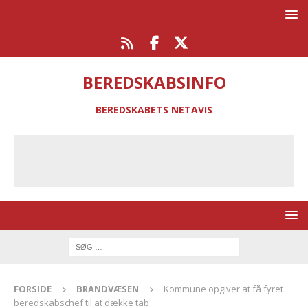
BEREDSKABSINFO
BEREDSKABETS NETAVIS
FORSIDE
BRANDVÆSEN
Kommune opgiver at få fyret
beredskabschef til at dække tab