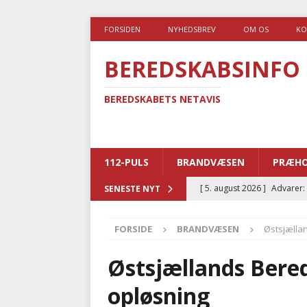
FORSIDEN
NYHEDSBREV
OM OS
KO
BEREDSKABSINFO
BEREDSKABETS NETAVIS
112-PULS
BRANDVÆSEN
PRÆHO
[ 5. august 2026 ]
Advarer:
SENESTE NYT
i det offentlige
PRÆHOSP
FORSIDE
BRANDVÆSEN
Østsjælla
[ 5. august 2026 ]
Ny ambul
[ 4. august 2026 ]
Brandvæs
Østsjællands Bere
BRANDVÆSEN
opløsning
[ 4. august 2026 ]
Ny treåri