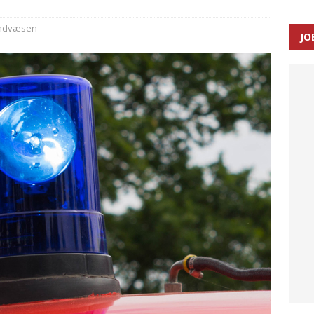
ndvæsen
JO
enernes gennemsnitlige responstid steg med 9 sekunder i 2025