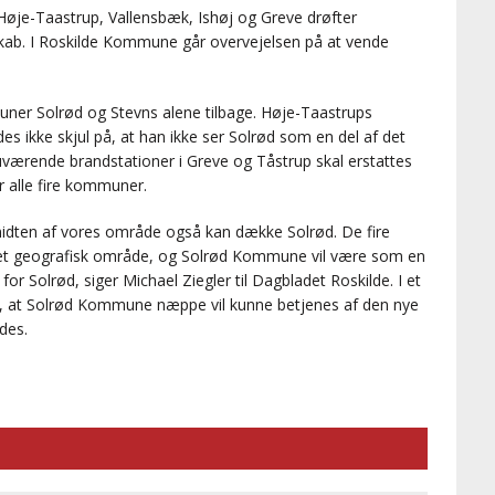
øje-Taastrup, Vallensbæk, Ishøj og Greve drøfter
skab. I Roskilde Kommune går overvejelsen på at vende
uner Solrød og Stevns alene tilbage. Høje-Taastrups
es ikke skjul på, at han ikke ser Solrød som en del af det
uværende brandstationer i Greve og Tåstrup skal erstattes
er alle fire kommuner.
 i midten af vores område også kan dække Solrød. De fire
et geografisk område, og Solrød Kommune vil være som en
or Solrød, siger Michael Ziegler til Dagbladet Roskilde. I et
an, at Solrød Kommune næppe vil kunne betjenes af den nye
des.