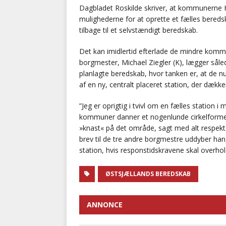
Dagbladet Roskilde skriver, at kommunerne H
mulighederne for at oprette et fælles bered
tilbage til et selvstændigt beredskab.
Det kan imidlertid efterlade de mindre komm
borgmester, Michael Ziegler (K), lægger såled
planlagte beredskab, hvor tanken er, at de n
af en ny, centralt placeret station, der dækk
”Jeg er oprigtig i tvivl om en fælles station
kommuner danner et nogenlunde cirkelform
»knast« på det område, sagt med alt respekt f
brev til de tre andre borgmestre uddyber h
station, hvis responstidskravene skal overhol
ØSTSJÆLLANDS BEREDSKAB
ANNONCE