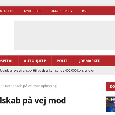
NTAKT OS
NYHEDSTIPS
ANNONCERING
RSS
SPITAL
AUTOHJÆLP
POLITI
JOBMARKED
 Udløb af sygetransporttilladelser kan sende 400.000 kørsler over
ITAL
nds Beredskab på vej mod opløsning
KO
ance og el-sygetransportvogn til Samsø
PRÆHOSPITAL
enerne brugte lidt længere tid på at komme af sted i 2025
dskab på vej mod
g politiuddannelse skal ruste betjentene til mere kompleks