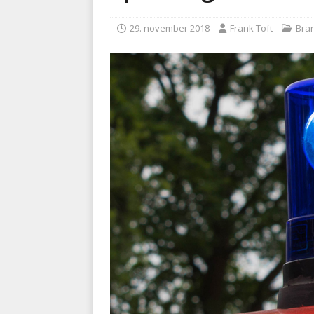
kriminalitet
POLITI
29. november 2018
Frank Toft
Bra
[ 6. august 2026 ]
Brandvæs
BRANDVÆSEN