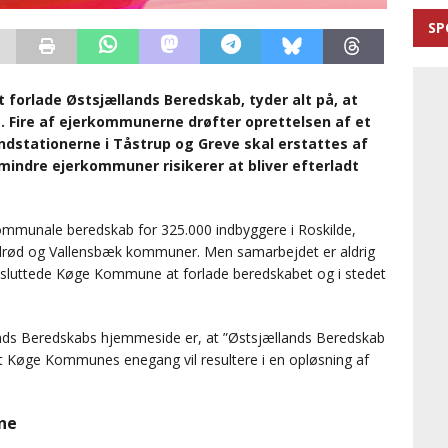
SP
forlade Østsjællands Beredskab, tyder alt på, at
. Fire af ejerkommunerne drøfter oprettelsen af et
ndstationerne i Tåstrup og Greve skal erstattes af
 mindre ejerkommuner risikerer at bliver efterladt
ommunale beredskab for 325.000 indbyggere i Roskilde,
Solrød og Vallensbæk kommuner. Men samarbejdet er aldrig
 besluttede Køge Kommune at forlade beredskabet og i stedet
ands Beredskabs hjemmeside er, at ”Østsjællands Beredskab
 at Køge Kommunes enegang vil resultere i en opløsning af
ene