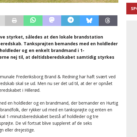
SP
live styrket, således at den lokale brandstation
sberedskab. Tanksprøjten bemandes med en holdleder
 holdleder og en enkelt brandmand i 1-
rne nej til, at deltidsberedskabet samtidig styrkes
unale Frederiksborg Brand & Redning har haft svært ved
edskab skal se ud. Men nu ser det ud til, at der er opnået
edskabet i Hillerød.
b med en holdleder og en brandmand, der bemander en Hurtig
sbrandfolk, der rykker ud med en tanksprøjte og enten en
kal 1-minutsberedskabet bestå af holdleder og tre
øjte. De vil fortsat blive suppleret af de seks
 eller drejestige.