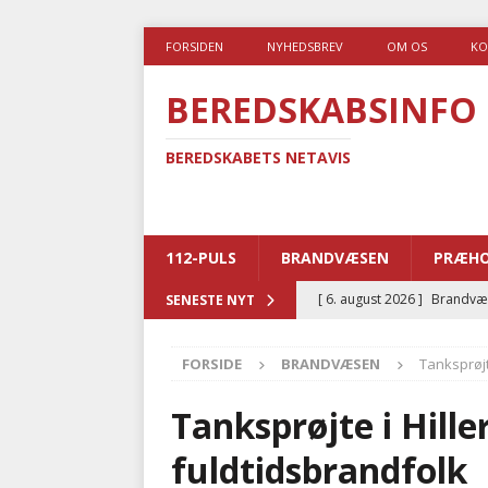
FORSIDEN
NYHEDSBREV
OM OS
KO
BEREDSKABSINFO
BEREDSKABETS NETAVIS
112-PULS
BRANDVÆSEN
PRÆHO
[ 6. august 2026 ]
Brandvæs
SENESTE NYT
BRANDVÆSEN
FORSIDE
BRANDVÆSEN
Tanksprøjt
[ 5. august 2026 ]
Advarer:
i det offentlige
PRÆHOSP
Tanksprøjte i Hill
[ 5. august 2026 ]
Ny ambul
fuldtidsbrandfolk
[ 4. august 2026 ]
Brandvæs