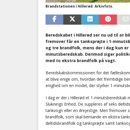
Brandstationen i Hillerød. Arkivfoto.
Beredskabet i Hillerød ser nu ud til at b
fremover får en tanksprøjte i 1-minut
og tre brandfolk, mens der i dag kun er
minutsberedskab. Derimod siger politike
med to ekstra brandfolk på vagt.
Beredskabskommissionen for det fælleskomm
at blive enige om, hvordan det fremtidige ber
enighed om en model, der styrker 1-minutsber
I dag er der i Hillerød et 1-minutsberedska
Sluknings Enhed. De suppleres af seks deltid
tankvogn eller en drejestige. Men fremover s
brandfolk, som skal bemande en ekstra tankspr
deltidsbrandfolk og tanksprøjte samt tankvogn