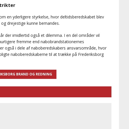
trikter
g om en yderligere styrkelse, hvor deltidsberedskabet blev
n og drejestige kunne bemandes.
år der imidlertid også et dilemma. I en del områder vil
 hurtigere fremme end nabobrandstationernes
er også i dele af naboberedskabers ansvarsområde, hvor
pligte naboberedskaberne til at trække på Frederiksborg
IKSBORG BRAND OG REDNING