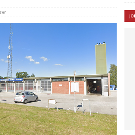
sen
JO
ræver at beskyttelseskøretøjer bliver lovpligtige ved arbejde i