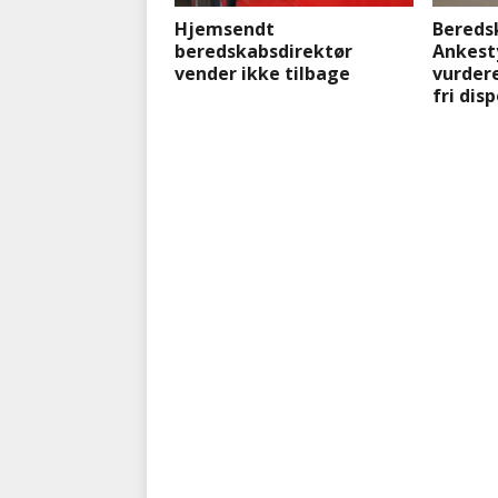
Hjemsendt
Beredsk
beredskabsdirektør
Ankesty
vender ikke tilbage
vurder
fri dis