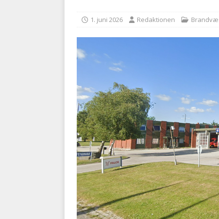
BRANDVÆSEN
1. juni 2026
Redaktionen
Brandvæ
[ 7. august 2026 ]
Branche k
nødsporet
AUTOHJÆLP