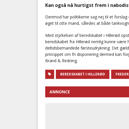
Kan også nå hurtigst frem i nabodis
Derimod har politikerne sag nej til et forsla
øget til otte mand, således at både tankvog
Med styrkelsen af beredskabet i Hillerød opst
beredskabet fra Hillerød nemlig kunne være
deltidsbemandede førsteudrykning. Det gæld
princippet om fri disponering dermed kan for
Brand & Redning.
BEREDSKABET I HILLERØD
FREDER
ANNONCE