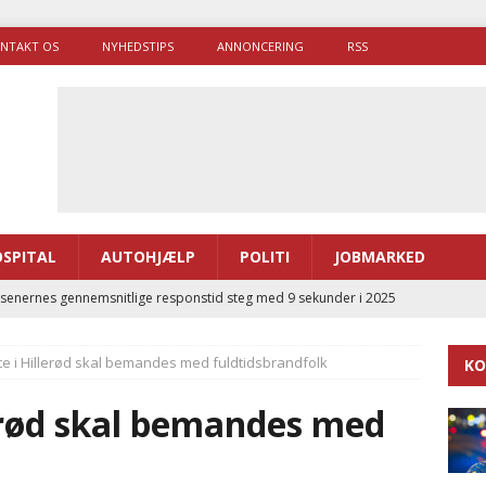
NTAKT OS
NYHEDSTIPS
ANNONCERING
RSS
SPITAL
AUTOHJÆLP
POLITI
JOBMARKED
enernes gennemsnitlige responstid steg med 9 sekunder i 2025
e i Hillerød skal bemandes med fuldtidsbrandfolk
KO
 Udløb af sygetransporttilladelser kan sende 400.000 kørsler over
ITAL
erød skal bemandes med
ance og el-sygetransportvogn til Samsø
PRÆHOSPITAL
enerne brugte lidt længere tid på at komme af sted i 2025