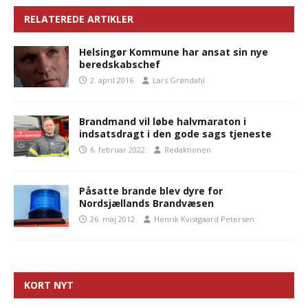
RELATEREDE ARTIKLER
Helsingør Kommune har ansat sin nye
beredskabschef
2. april 2016
Lars Grøndahl
Brandmand vil løbe halvmaraton i
indsatsdragt i den gode sags tjeneste
6. februar 2022
Redaktionen
Påsatte brande blev dyre for
Nordsjællands Brandvæsen
26. maj 2012
Henrik Kvistgaard Petersen
KORT NYT