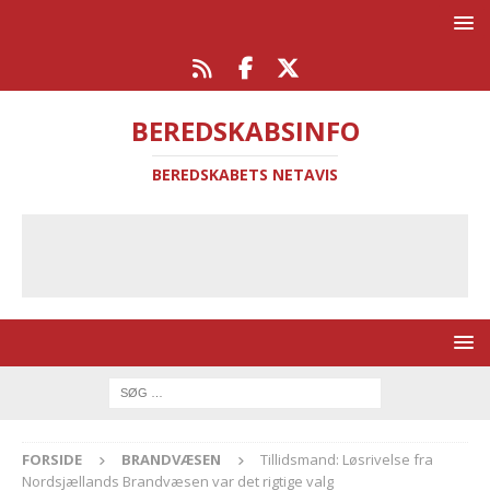
BEREDSKABSINFO
BEREDSKABETS NETAVIS
FORSIDE
BRANDVÆSEN
Tillidsmand: Løsrivelse fra
Nordsjællands Brandvæsen var det rigtige valg