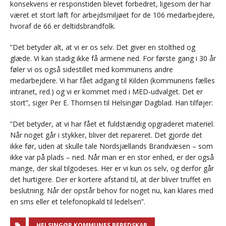
konsekvens er responstiden blevet forbedret, ligesom der har
været et stort løft for arbejdsmiljøet for de 106 medarbejdere,
hvoraf de 66 er deltidsbrandfolk.
”Det betyder alt, at vi er os selv. Det giver en stolthed og
glæde. Vi kan stadig ikke få armene ned. For første gang i 30 år
føler vi os også sidestillet med kommunens andre
medarbejdere. Vi har fået adgang til Kilden (kommunens fælles
intranet, red.) og vi er kommet med i MED-udvalget. Det er
stort”, siger Per E. Thomsen til Helsingør Dagblad. Han tilføjer:
”Det betyder, at vi har fået et fuldstændig opgraderet materiel.
Når noget går i stykker, bliver det repareret. Det gjorde det
ikke før, uden at skulle tale Nordsjællands Brandvæsen – som
ikke var på plads – ned. Når man er en stor enhed, er der også
mange, der skal tilgodeses. Her er vi kun os selv, og derfor går
det hurtigere. Der er kortere afstand til, at der bliver truffet en
beslutning. Når der opstår behov for noget nu, kan klares med
en sms eller et telefonopkald til ledelsen”.
HELSINGØR KOMMUNES BEREDSKAB