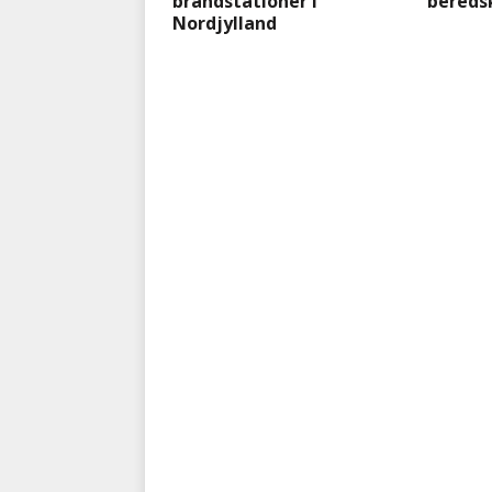
brandstationer i
bereds
Nordjylland