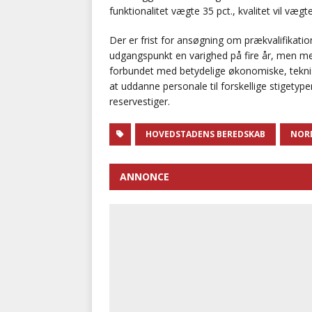
funktionalitet vægte 35 pct., kvalitet vil vægte
Der er frist for ansøgning om prækvalifika
udgangspunkt en varighed på fire år, men me
forbundet med betydelige økonomiske, tekn
at uddanne personale til forskellige stigetyp
reservestiger.
HOVEDSTADENS BEREDSKAB
NORD
ANNONCE