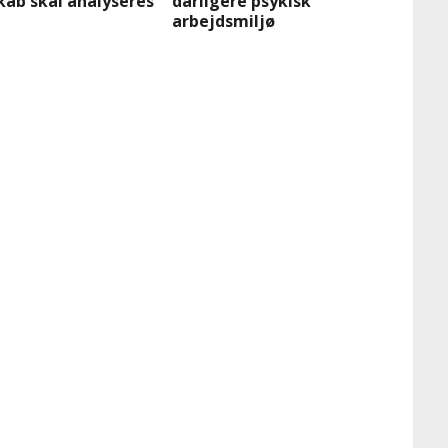
kab skal analyseres
dårligere psykisk
arbejdsmiljø