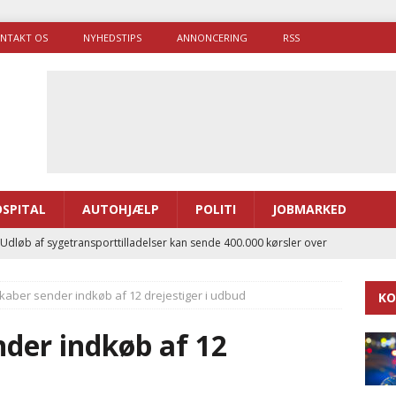
NTAKT OS
NYHEDSTIPS
ANNONCERING
RSS
SPITAL
AUTOHJÆLP
POLITI
JOBMARKED
 Udløb af sygetransporttilladelser kan sende 400.000 kørsler over
ITAL
kaber sender indkøb af 12 drejestiger i udbud
KO
ance og el-sygetransportvogn til Samsø
PRÆHOSPITAL
enerne brugte lidt længere tid på at komme af sted i 2025
der indkøb af 12
d
g politiuddannelse skal ruste betjentene til mere kompleks