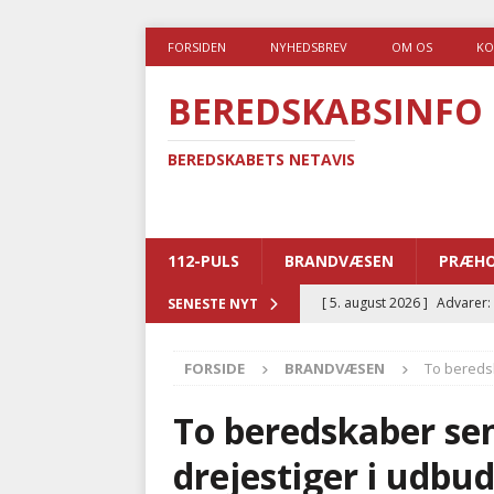
FORSIDEN
NYHEDSBREV
OM OS
KO
BEREDSKABSINFO
BEREDSKABETS NETAVIS
112-PULS
BRANDVÆSEN
PRÆHO
[ 5. august 2026 ]
Advarer:
SENESTE NYT
i det offentlige
PRÆHOSP
FORSIDE
BRANDVÆSEN
To bereds
[ 5. august 2026 ]
Ny ambul
[ 4. august 2026 ]
Brandvæs
To beredskaber sen
BRANDVÆSEN
drejestiger i udbu
[ 4. august 2026 ]
Ny treåri