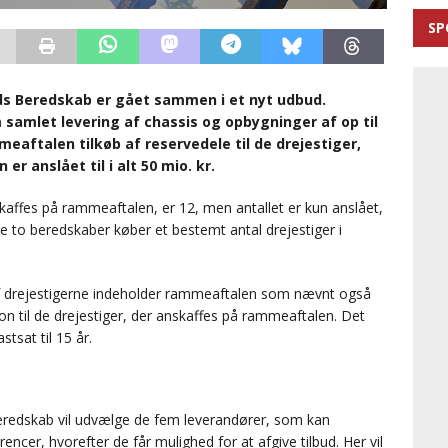
SP
s Beredskab er gået sammen i et nyt udbud.
amlet levering af chassis og opbygninger af op til
eaftalen tilkøb af reservedele til de drejestiger,
r anslået til i alt 50 mio. kr.
kaffes på rammeaftalen, er 12, men antallet er kun anslået,
de to beredskaber køber et bestemt antal drejestiger i
af drejestigerne indeholder rammeaftalen som nævnt også
tion til de drejestiger, der anskaffes på rammeaftalen. Det
stsat til 15 år.
redskab vil udvælge de fem leverandører, som kan
cer, hvorefter de får mulighed for at afgive tilbud. Her vil