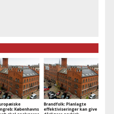
europæiske
Brandfolk: Planlagte
angreb: Københavns
effektiviseringer kan give