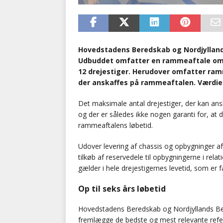
Hovedstadens Beredskab og Nordjylland
Udbuddet omfatter en rammeaftale om s
12 drejestiger. Herudover omfatter ramm
der anskaffes på rammeaftalen. Værdien e
Det maksimale antal drejestiger, der kan ans
og der er således ikke nogen garanti for, at 
rammeaftalens løbetid.
Udover levering af chassis og opbygninger 
tilkøb af reservedele til opbygningerne i rela
gælder i hele drejestigernes levetid, som er fa
Op til seks års løbetid
Hovedstadens Beredskab og Nordjyllands Be
fremlægge de bedste og mest relevante referen