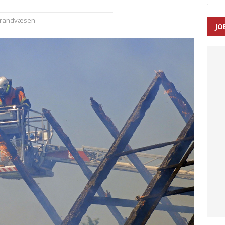
randvæsen
JO
enernes gennemsnitlige responstid steg med 9 sekunder i 2025