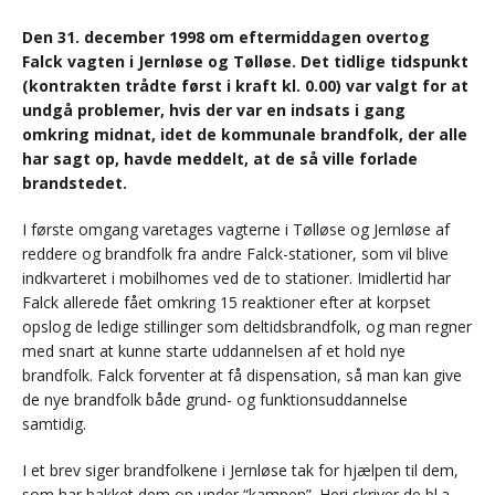
Den 31. december 1998 om eftermiddagen overtog
Falck vagten i Jernløse og Tølløse. Det tidlige tidspunkt
(kontrakten trådte først i kraft kl. 0.00) var valgt for at
undgå problemer, hvis der var en indsats i gang
omkring midnat, idet de kommunale brandfolk, der alle
har sagt op, havde meddelt, at de så ville forlade
brandstedet.
I første omgang varetages vagterne i Tølløse og Jernløse af
reddere og brandfolk fra andre Falck-stationer, som vil blive
indkvarteret i mobilhomes ved de to stationer. Imidlertid har
Falck allerede fået omkring 15 reaktioner efter at korpset
opslog de ledige stillinger som deltidsbrandfolk, og man regner
med snart at kunne starte uddannelsen af et hold nye
brandfolk. Falck forventer at få dispensation, så man kan give
de nye brandfolk både grund- og funktionsuddannelse
samtidig.
I et brev siger brandfolkene i Jernløse tak for hjælpen til dem,
som har bakket dem op under “kampen”. Heri skriver de bl.a.