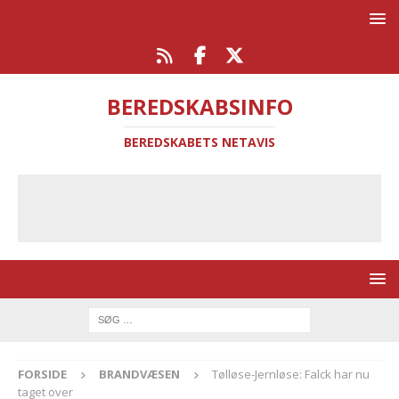
BEREDSKABSINFO
BEREDSKABETS NETAVIS
FORSIDE
BRANDVÆSEN
Tølløse-Jernløse: Falck har nu
taget over