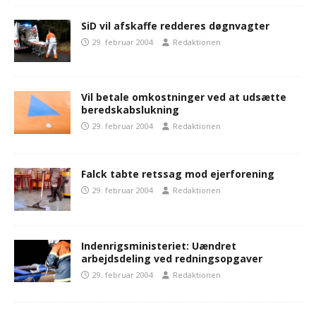
SiD vil afskaffe redderes døgnvagter
29. februar 2004
Redaktionen
Vil betale omkostninger ved at udsætte
beredskabslukning
29. februar 2004
Redaktionen
Falck tabte retssag mod ejerforening
29. februar 2004
Redaktionen
Indenrigsministeriet: Uændret
arbejdsdeling ved redningsopgaver
29. februar 2004
Redaktionen