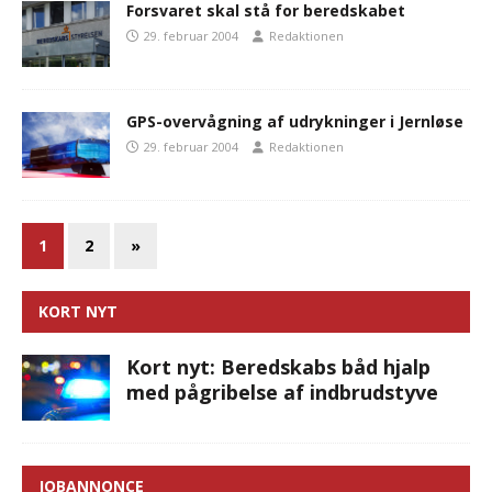
Forsvaret skal stå for beredskabet
29. februar 2004
Redaktionen
GPS-overvågning af udrykninger i Jernløse
29. februar 2004
Redaktionen
1
2
»
KORT NYT
Kort nyt: Beredskabs båd hjalp
med pågribelse af indbrudstyve
JOBANNONCE