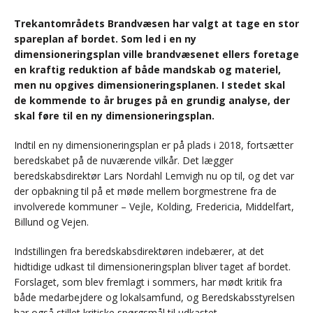
Trekantområdets Brandvæsen har valgt at tage en stor
spareplan af bordet. Som led i en ny
dimensioneringsplan ville brandvæsenet ellers foretage
en kraftig reduktion af både mandskab og materiel,
men nu opgives dimensioneringsplanen. I stedet skal
de kommende to år bruges på en grundig analyse, der
skal føre til en ny dimensioneringsplan.
Indtil en ny dimensioneringsplan er på plads i 2018, fortsætter
beredskabet på de nuværende vilkår. Det lægger
beredskabsdirektør Lars Nordahl Lemvigh nu op til, og det var
der opbakning til på et møde mellem borgmestrene fra de
involverede kommuner – Vejle, Kolding, Fredericia, Middelfart,
Billund og Vejen.
Indstillingen fra beredskabsdirektøren indebærer, at det
hidtidige udkast til dimensioneringsplan bliver taget af bordet.
Forslaget, som blev fremlagt i sommers, har mødt kritik fra
både medarbejdere og lokalsamfund, og Beredskabsstyrelsen
har også stillet kritiske spørgsmål til udkastet.