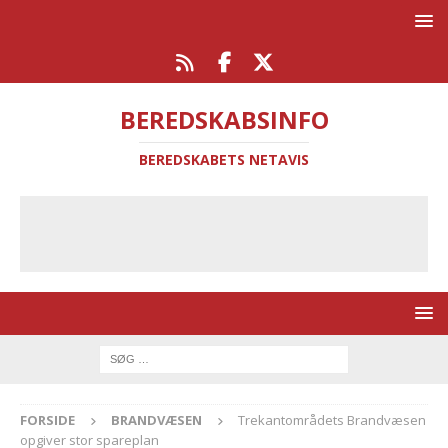
BEREDSKABSINFO
BEREDSKABETS NETAVIS
FORSIDE
BRANDVÆSEN
Trekantområdets Brandvæsen
opgiver stor spareplan