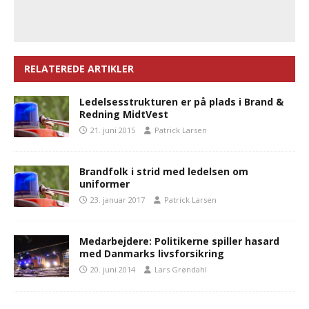
RELATEREDE ARTIKLER
Ledelsesstrukturen er på plads i Brand &
Redning MidtVest
21. juni 2015
Patrick Larsen
Brandfolk i strid med ledelsen om
uniformer
23. januar 2017
Patrick Larsen
Medarbejdere: Politikerne spiller hasard
med Danmarks livsforsikring
20. juni 2014
Lars Grøndahl