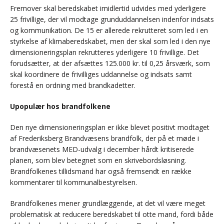
Fremover skal beredskabet imidlertid udvides med yderligere
25 frivillige, der vil modtage grunduddannelsen indenfor indsats
og kommunikation. De 15 er allerede rekrutteret som led i en
styrkelse af klimaberedskabet, men der skal som led i den nye
dimensioneringsplan rekrutteres yderligere 10 frivillige. Det
forudsætter, at der afsættes 125.000 kr. til 0,25 årsværk, som
skal koordinere de frivilliges uddannelse og indsats samt
forestå en ordning med brandkadetter.
Upopulær hos brandfolkene
Den nye dimensioneringsplan er ikke blevet positivt modtaget
af Frederiksberg Brandvæsens brandfolk, der på et møde i
brandvæsenets MED-udvalg i december hårdt kritiserede
planen, som blev betegnet som en skrivebordsløsning.
Brandfolkenes tillidsmand har også fremsendt en række
kommentarer til kommunalbestyrelsen.
Brandfolkenes mener grundlæggende, at det vil være meget
problematisk at reducere beredskabet til otte mand, fordi både