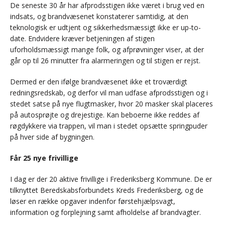
De seneste 30 år har afprodsstigen ikke været i brug ved en
indsats, og brandvæsenet konstaterer samtidig, at den
teknologisk er udtjent og sikkerhedsmæssigt ikke er up-to-
date. Endvidere kræver betjeningen af stigen
uforholdsmæssigt mange folk, og afprøvninger viser, at der
går op til 26 minutter fra alarmeringen og til stigen er rejst.
Dermed er den ifølge brandvæsenet ikke et troværdigt
redningsredskab, og derfor vil man udfase afprodsstigen og i
stedet satse på nye flugtmasker, hvor 20 masker skal placeres
på autosprøjte og drejestige. Kan beboerne ikke reddes af
røgdykkere via trappen, vil man i stedet opsætte springpuder
på hver side af bygningen.
Får 25 nye frivillige
I dag er der 20 aktive frivillige i Frederiksberg Kommune. De er
tilknyttet Beredskabsforbundets Kreds Frederiksberg, og de
løser en række opgaver indenfor førstehjælpsvagt,
information og forplejning samt afholdelse af brandvagter.