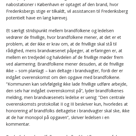
nabostationer i København er optaget af den brand, hvor
Frederiksbergs stige er tilkaldt, vil assistancen til Frederiksberg
potentielt have en lang kørevej.
Et særligt stridspunkt mellem brandfolkene og ledelsen
vedrører de frivillige, hvor brandfolkene mener, at det er et
problem, at der ikke er krav om, at de frivillige skal stå til
rådighed, mens brandvæsenet påpeger, at erfaringen er, at
mellem en tredjedel og halvdelen af de frivillige møder frem
ved alarmering. Brandfolkene mener desuden, at de frivillige
ikke – som planlagt – kan deltage i brandvagter, fordi der er
indgået overenskomst om den opgave med brandfolkene.
”Kommunen kan selvfølgelig ikke lade frivillige udføre arbejde,
den selv har indgået overenskomst på”, lyder brandfolkenes
melding, men brandvæsenets ledelse er uenig: ”Den centrale
overenskomsts protokollat II og III beskriver kun, hvorledes at
honorering af brandfolks deltagelse i brandvagter skal ske, ikke
at de har monopol på opgaven”, skriver ledelsen i en
kommentar.