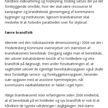
håndtere indkvartering og forplejning. Endelig satses der på det
forebyggende område, hvor der skal være ressourcer til
kampagner og brandteknisk gennemgang af kommunens
bygninger og institutioner, ligesom brandvæsenet skal
medvirke til at forbedre paratheden over for skybrud.
Færre brandfolk
Allerede ved den risikobaserede dimensionering i 2006 var der i
Frederiksberg Kommune overvejelser om størrelsen af
brandvæsenets beredskab. Dengang valgte man et beredskab,
der udover indsatslederen består af to holdledere og otte
brandfolk på døgnvagt, men under forudsætningen af, at
vagtholdet udover de egentlige beredskabsopgaver også skulle
løse forskellige service- og forebyggelsesopgaver, herunder
især opgaven med at assistere hjemmeplejen, når
kommunens nødkaldsklienter er faldet i eget hjem.
Ifølge brandvæsenet viser erfaringerne siden 2006 imidlertid,
at et beredskab på en holdleder og syv brandfolk er nok til at
håndtere de typiske udrykninger i dagligdagen. Ved større