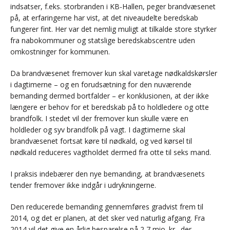
indsatser, f.eks. storbranden i KB-Hallen, peger brandvæsenet
på, at erfaringerne har vist, at det niveaudelte beredskab
fungerer fint. Her var det nemlig muligt at tilkalde store styrker
fra nabokommuner og statslige beredskabscentre uden
omkostninger for kommunen.
Da brandvæsenet fremover kun skal varetage nødkaldskørsler
i dagtimerne – og en forudsætning for den nuværende
bemanding dermed bortfalder – er konklusionen, at der ikke
længere er behov for et beredskab på to holdledere og otte
brandfolk. I stedet vil der fremover kun skulle være en
holdleder og syv brandfolk på vagt. I dagtimerne skal
brandvæsenet fortsat køre til nødkald, og ved kørsel til
nødkald reduceres vagtholdet dermed fra otte til seks mand.
I praksis indebærer den nye bemanding, at brandvæsenets
tender fremover ikke indgår i udrykningerne.
Den reducerede bemanding gennemføres gradvist frem til
2014, og det er planen, at det sker ved naturlig afgang. Fra
2014 vil det give en årlig besparelse på 2,7 mio. kr., der