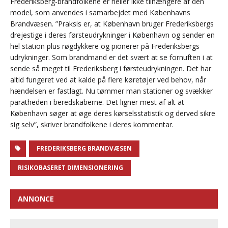
Frederiksberg-brandfolkene er heller ikke tilhængere af den
model, som anvendes i samarbejdet med Københavns
Brandvæsen. ”Praksis er, at København bruger Frederiksbergs
drejestige i deres førsteudrykninger i København og sender en
hel station plus røgdykkere og pionerer på Frederiksbergs
udrykninger. Som brandmand er det svært at se fornuften i at
sende så meget til Frederiksberg i førsteudrykningen. Det har
altid fungeret ved at kalde på flere køretøjer ved behov, når
hændelsen er fastlagt. Nu tømmer man stationer og svækker
paratheden i beredskaberne. Det ligner mest af alt at
København søger at øge deres kørselsstatistik og derved sikre
sig selv”, skriver brandfolkene i deres kommentar.
FREDERIKSBERG BRANDVÆSEN
RISIKOBASERET DIMENSIONERING
ANNONCE