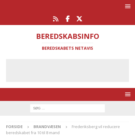
BEREDSKABSINFO
BEREDSKABETS NETAVIS
FORSIDE
BRANDVÆSEN
Frederiksberg vil reducere
beredskabet fra 10 til 8 mand