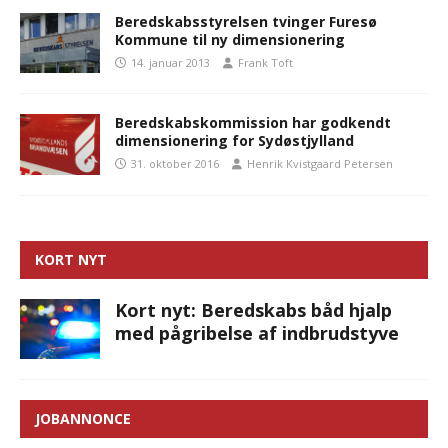
Beredskabsstyrelsen tvinger Furesø
Kommune til ny dimensionering
14. januar 2013
Frank Toft
Beredskabskommission har godkendt
dimensionering for Sydøstjylland
31. oktober 2016
Henrik Kvistgaard Petersen
KORT NYT
Kort nyt: Beredskabs båd hjalp
med pågribelse af indbrudstyve
JOBANNONCE