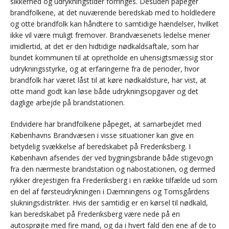
sikkerhed og udrykningstider forringes. Desuden påpeger
brandfolkene, at det nuværende beredskab med to holdledere
og otte brandfolk kan håndtere to samtidige hændelser, hvilket
ikke vil være muligt fremover. Brandvæsenets ledelse mener
imidlertid, at det er den hidtidige nødkaldsaftale, som har
bundet kommunen til at opretholde en uhensigtsmæssig stor
udrykningsstyrke, og at erfaringerne fra de perioder, hvor
brandfolk har været låst til at køre nødkaldsture, har vist, at
otte mand godt kan løse både udrykningsopgaver og det
daglige arbejde på brandstationen.
Endvidere har brandfolkene påpeget, at samarbejdet med
Københavns Brandvæsen i visse situationer kan give en
betydelig svækkelse af beredskabet på Frederiksberg. I
København afsendes der ved bygningsbrande både stigevogn
fra den nærmeste brandstation og nabostationen, og dermed
rykker drejestigen fra Frederiksberg i en række tilfælde ud som
en del af førsteudrykningen i Dæmningens og Tomsgårdens
slukningsdistrikter. Hvis der samtidig er en kørsel til nødkald,
kan beredskabet på Frederiksberg være nede på en
autosprøjte med fire mand, og da i hvert fald den ene af de to