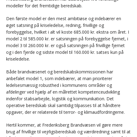
modeller for det fremtidige beredskab.
Den første model er den mest ambitiøse og indebærer en
øget satsning på kriseledelse, redning, frivillige og
forebyggelse, hvilket i alt vil koste 685.000 kr. ekstra om året. I
model 2 til 585.000 kr. er satsningen på forebyggelse fjernet, i
model 3 til 260.000 kr. er også satsningen på frivillige fjernet
og i den fjerde og sidste model til 160.000 kr. satses kun på
kriseledelse.
Både brandvæsenet og beredskabskommissionen har
anbefalet model 1, som indebærer, at man prioriterer
ledelsesmæssig robusthed i kommunens områder og
afdelinger ved hjælp af en målrettet kompetenceudvikling
indenfor stabsarbejde, logistik og kommunikation. Det
operative beredskab skal samtidig tilpasses til at håndtere
opgaver, der er relaterede til terror- og klimaudfordringerne.
Hertil kommer, at Frederiksberg Brandvæsen vil gøre mere
brug af frivillige til vejrligsberedskab og værdiredning samt til at