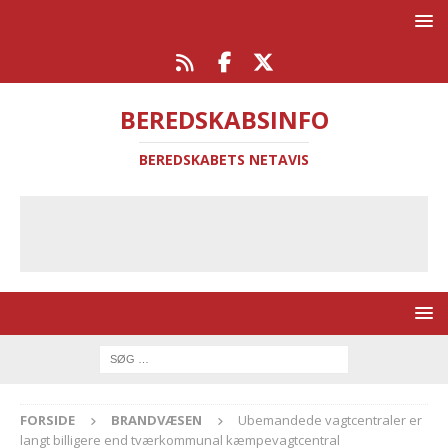
BEREDSKABSINFO
BEREDSKABETS NETAVIS
FORSIDE
BRANDVÆSEN
Ubemandede vagtcentraler er
langt billigere end tværkommunal kæmpevagtcentral