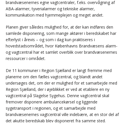
brandvæsenernes egne vagtcentraler, f.eks. overvågning af
ABA-alarmer, tyverialarmer og tekniske alarmer,
kommunikation med hjemmeplejen og meget andet.
Planen giver således mulighed for, at der kan indføres den
samlede disponering, som mange aktører i beredskabet har
efterlyst i årevis – og som i dag kun praktiseres i
hovedstadsområdet, hvor Københavns Brandvæsens alarm-
og vagtcentral har et samlet overblik over brandvæsenernes
ressourcer i området.
De 11 kommuner i Region Sjælland er langt fremme med
planerne om den fælles vagtcentral, og blandt andet
undersøges det, om der er mulighed for et samarbejde med
Region Sjælland, der i øjeblikket er ved at etablere en ny
vagtcentral på Slagelse Sygehus. Denne vagtcentral skal
fremover disponere ambulancekørsel og liggende
sygetransport i regionen, og et samarbejde med
brandvæsenernes vagtcentral ville indebære, at en stor del af
det akutte beredskab blev disponeret fra samme sted.