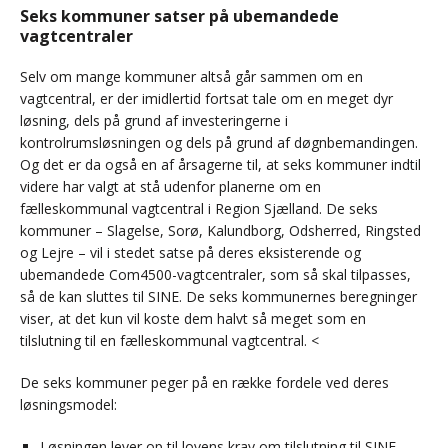
Seks kommuner satser på ubemandede
vagtcentraler
Selv om mange kommuner altså går sammen om en
vagtcentral, er der imidlertid fortsat tale om en meget dyr
løsning, dels på grund af investeringerne i
kontrolrumsløsningen og dels på grund af døgnbemandingen.
Og det er da også en af årsagerne til, at seks kommuner indtil
videre har valgt at stå udenfor planerne om en
fælleskommunal vagtcentral i Region Sjælland. De seks
kommuner – Slagelse, Sorø, Kalundborg, Odsherred, Ringsted
og Lejre – vil i stedet satse på deres eksisterende og
ubemandede Com4500-vagtcentraler, som så skal tilpasses,
så de kan sluttes til SINE. De seks kommunernes beregninger
viser, at det kun vil koste dem halvt så meget som en
tilslutning til en fælleskommunal vagtcentral. <
De seks kommuner peger på en række fordele ved deres
løsningsmodel:
Løsningen lever op til lovens krav om tilslutning til SINE