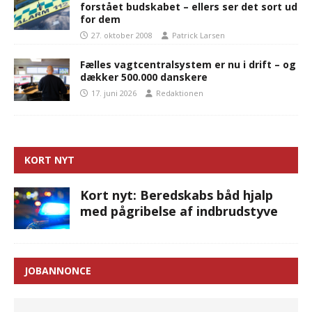
forstået budskabet – ellers ser det sort ud
for dem
27. oktober 2008
Patrick Larsen
Fælles vagtcentralsystem er nu i drift – og
dækker 500.000 danskere
17. juni 2026
Redaktionen
KORT NYT
Kort nyt: Beredskabs båd hjalp
med pågribelse af indbrudstyve
JOBANNONCE