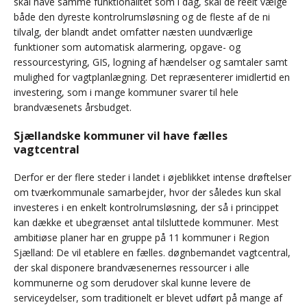
skal have samme funktionalitet som i dag, skal de reelt vælge
både den dyreste kontrolrumsløsning og de fleste af de ni
tilvalg, der blandt andet omfatter næsten uundværlige
funktioner som automatisk alarmering, opgave- og
ressourcestyring, GIS, logning af hændelser og samtaler samt
mulighed for vagtplanlægning. Det repræsenterer imidlertid en
investering, som i mange kommuner svarer til hele
brandvæsenets årsbudget.
Sjællandske kommuner vil have fælles
vagtcentral
Derfor er der flere steder i landet i øjeblikket intense drøftelser
om tværkommunale samarbejder, hvor der således kun skal
investeres i en enkelt kontrolrumsløsning, der så i princippet
kan dække et ubegrænset antal tilsluttede kommuner. Mest
ambitiøse planer har en gruppe på 11 kommuner i Region
Sjælland: De vil etablere en fælles. døgnbemandet vagtcentral,
der skal disponere brandvæsenernes ressourcer i alle
kommunerne og som derudover skal kunne levere de
serviceydelser, som traditionelt er blevet udført på mange af