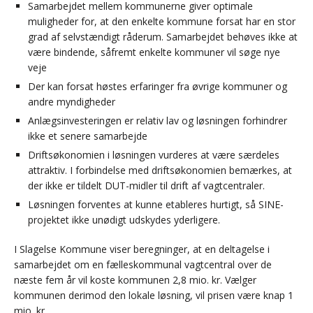
Samarbejdet mellem kommunerne giver optimale
muligheder for, at den enkelte kommune forsat har en stor
grad af selvstændigt råderum. Samarbejdet behøves ikke at
være bindende, såfremt enkelte kommuner vil søge nye
veje
Der kan forsat høstes erfaringer fra øvrige kommuner og
andre myndigheder
Anlægsinvesteringen er relativ lav og løsningen forhindrer
ikke et senere samarbejde
Driftsøkonomien i løsningen vurderes at være særdeles
attraktiv. I forbindelse med driftsøkonomien bemærkes, at
der ikke er tildelt DUT-midler til drift af vagtcentraler.
Løsningen forventes at kunne etableres hurtigt, så SINE-
projektet ikke unødigt udskydes yderligere.
I Slagelse Kommune viser beregninger, at en deltagelse i
samarbejdet om en fælleskommunal vagtcentral over de
næste fem år vil koste kommunen 2,8 mio. kr. Vælger
kommunen derimod den lokale løsning, vil prisen være knap 1
mio. kr.