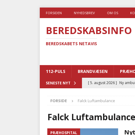
FORSIDEN
NYHEDSBREV
OM OS
KO
BEREDSKABSINFO
BEREDSKABETS NETAVIS
112-PULS
BRANDVÆSEN
PRÆHO
[ 5. august 2026 ]
Ny ambul
SENESTE NYT
[ 4. august 2026 ]
Brandvæs
FORSIDE
Falck Luftambulance
BRANDVÆSEN
[ 4. august 2026 ]
Ny treåri
Falck Luftambulanc
kriminalitet
POLITI
Nyt
PRÆHOSPITAL
[ 3. august 2026 ]
Kommuner