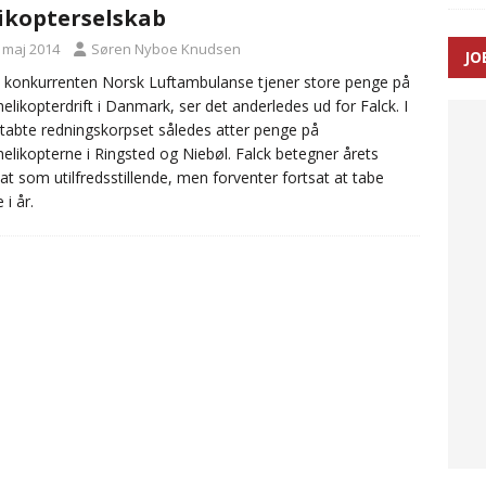
ikopterselskab
SEN
. maj 2014
Søren Nyboe Knudsen
JO
 Udløb af sygetransporttilladelser kan sende 400.000 kørsler over
konkurrenten Norsk Luftambulanse tjener store penge på
elikopterdrift i Danmark, ser det anderledes ud for Falck. I
ITAL
tabte redningskorpset således atter penge på
elikopterne i Ringsted og Niebøl. Falck betegner årets
tat som utilfredsstillende, men forventer fortsat at tabe
 i år.