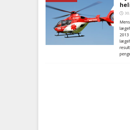
hel
med at falde
BRANDVÆ
30
[ 5. august 2026 ]
Advarer:
Mens 
lægeh
i det offentlige
PRÆHOSP
2013 
lægeh
resul
penge