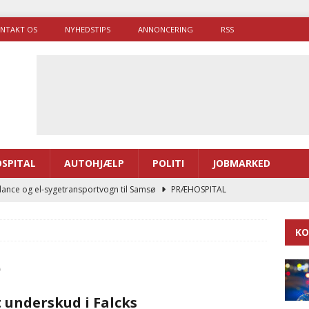
NTAKT OS
NYHEDSTIPS
ANNONCERING
RSS
SPITAL
AUTOHJÆLP
POLITI
JOBMARKED
ance og el-sygetransportvogn til Samsø
PRÆHOSPITAL
enerne brugte lidt længere tid på at komme af sted i 2025
KO
g politiuddannelse skal ruste betjentene til mere kompleks
e
 underskud i Falcks
ne driver flere brandstationer, mens Falcks andel fortsætter