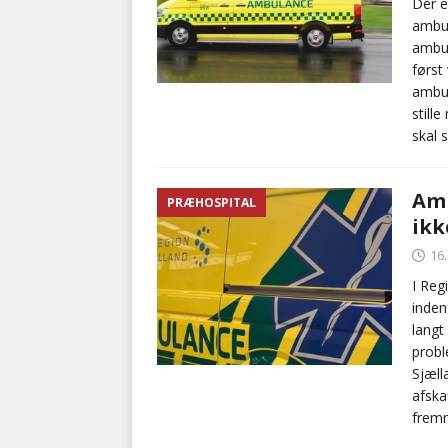
Der e
ambul
ambul
først
ambul
still
skal 
Amb
PRÆHOSPITAL
ikk
16
I Reg
inden
langt
probl
Sjæll
afska
fremm