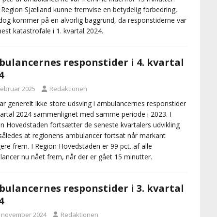
Region Sjælland kunne fremvise en betydelig forbedring,
og kommer på en alvorlig baggrund, da responstiderne var
st katastrofale i 1. kvartal 2024.
ulancernes responstider i 4. kvartal
4
 februar 2025
Redaktionen
ar generelt ikke store udsving i ambulancernes responstider
kvartal 2024 sammenlignet med samme periode i 2023. I
n Hovedstaden fortsætter de seneste kvartalers udvikling
således at regionens ambulancer fortsat når markant
gere frem. I Region Hovedstaden er 99 pct. af alle
ancer nu nået frem, når der er gået 15 minutter.
ulancernes responstider i 3. kvartal
4
. november 2024
Redaktionen