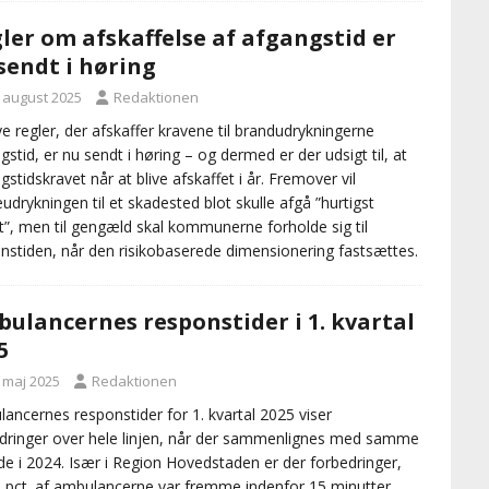
ler om afskaffelse af afgangstid er
sendt i høring
. august 2025
Redaktionen
e regler, der afskaffer kravene til brandudrykningerne
gstid, er nu sendt i høring – og dermed er der udsigt til, at
gstidskravet når at blive afskaffet i år. Fremover vil
eudrykningen til et skadested blot skulle afgå ”hurtigst
t”, men til gengæld skal kommunerne forholde sig til
nstiden, når den risikobaserede dimensionering fastsættes.
ulancernes responstider i 1. kvartal
5
. maj 2025
Redaktionen
ancernes responstider for 1. kvartal 2025 viser
dringer over hele linjen, når der sammenlignes med samme
de i 2024. Især i Region Hovedstaden er der forbedringer,
 pct. af ambulancerne var fremme indenfor 15 minutter.