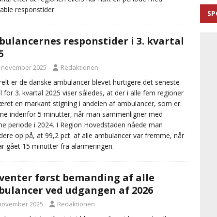
able responstider.
SP
ulancernes responstider i 3. kvartal
5
. november 2025
Redaktionen
elt er de danske ambulancer blevet hurtigere det seneste
al for 3. kvartal 2025 viser således, at der i alle fem regioner
æret en markant stigning i andelen af ambulancer, som er
e indenfor 5 minutter, når man sammenligner med
 periode i 2024. I Region Hovedstaden nåede man
dere op på, at 99,2 pct. af alle ambulancer var fremme, når
ar gået 15 minutter fra alarmeringen.
venter først bemanding af alle
ulancer ved udgangen af 2026
 november 2025
Redaktionen