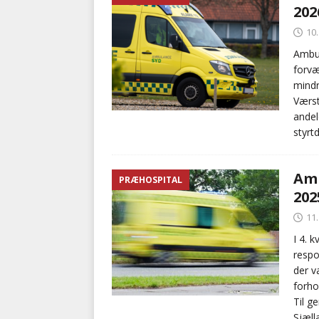
202
kriminalitet
POLITI
10
[ 6. august 2026 ]
Brandvæs
Ambul
forvæ
BRANDVÆSEN
mindr
Værst
andel
styrt
Amb
PRÆHOSPITAL
202
11
I 4. 
respo
der v
forho
Til g
Sjæll