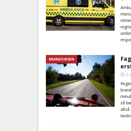
Ambul
mens 
retni
regio
under
respo
Fag
BRANDVÆSEN
ers
3.
Reger
brand
minut
så bø
altså
lando