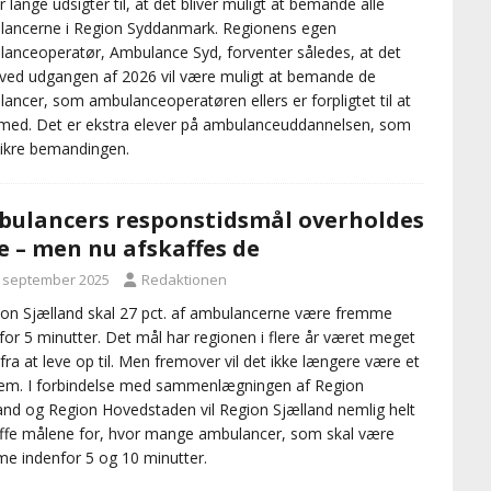
r lange udsigter til, at det bliver muligt at bemande alle
ancerne i Region Syddanmark. Regionens egen
anceoperatør, Ambulance Syd, forventer således, at det
 ved udgangen af 2026 vil være muligt at bemande de
ancer, som ambulanceoperatøren ellers er forpligtet til at
e med. Det er ekstra elever på ambulanceuddannelsen, som
sikre bemandingen.
ulancers responstidsmål overholdes
e – men nu afskaffes de
. september 2025
Redaktionen
ion Sjælland skal 27 pct. af ambulancerne være fremme
for 5 minutter. Det mål har regionen i flere år været meget
 fra at leve op til. Men fremover vil det ikke længere være et
em. I forbindelse med sammenlægningen af Region
and og Region Hovedstaden vil Region Sjælland nemlig helt
ffe målene for, hvor mange ambulancer, som skal være
e indenfor 5 og 10 minutter.