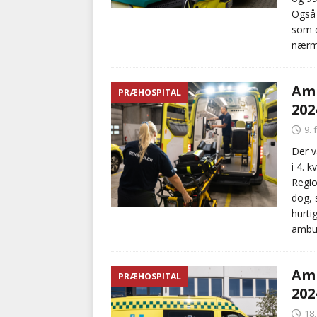
Også 
som d
nærme
Amb
PRÆHOSPITAL
202
9.
Der v
i 4. 
Regio
dog, 
hurti
ambul
Amb
PRÆHOSPITAL
202
18