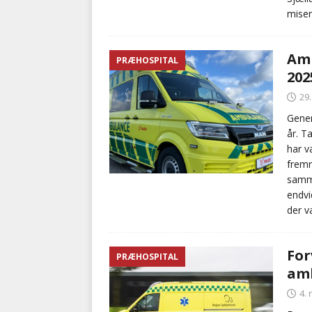
miser
Amb
PRÆHOSPITAL
202
29
Gener
år. T
har v
fremm
samme
endvi
der v
For
PRÆHOSPITAL
amb
4.