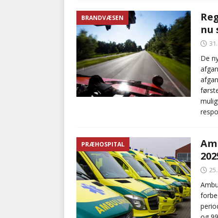
Reg
BRANDVÆSEN
nu 
31
De ny
afgan
afgan
først
mulig
respo
Amb
PRÆHOSPITAL
202
25
Ambul
forbe
perio
og 99