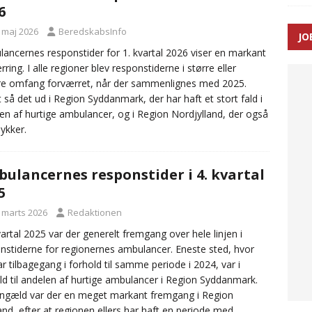
6
. maj 2026
BeredskabsInfo
JO
enernes gennemsnitlige responstid steg med 9 sekunder i 2025
ancernes responstider for 1. kvartal 2026 viser en markant
rring. I alle regioner blev responstiderne i større eller
e omfang forværret, når der sammenlignes med 2025.
 så det ud i Region Syddanmark, der har haft et stort fald i
en af hurtige ambulancer, og i Region Nordjylland, der også
dykker.
ulancernes responstider i 4. kvartal
5
. marts 2026
Redaktionen
kvartal 2025 var der generelt fremgang over hele linjen i
nstiderne for regionernes ambulancer. Eneste sted, hvor
ar tilbagegang i forhold til samme periode i 2024, var i
ld til andelen af hurtige ambulancer i Region Syddanmark.
engæld var der en meget markant fremgang i Region
and, efter at regionen ellers har haft en periode med