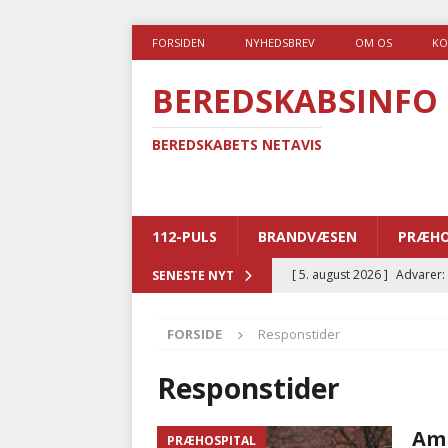
FORSIDEN
NYHEDSBREV
OM OS
KO
BEREDSKABSINFO
BEREDSKABETS NETAVIS
112-PULS
BRANDVÆSEN
PRÆHO
[ 5. august 2026 ]
Advarer:
SENESTE NYT
i det offentlige
PRÆHOSP
FORSIDE
Responstider
[ 5. august 2026 ]
Ny ambul
[ 4. august 2026 ]
Brandvæs
Responstider
BRANDVÆSEN
Amb
PRÆHOSPITAL
[ 4. august 2026 ]
Ny treåri