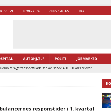
NTAKT OS
NYHEDSTIPS
ANNONCERING
RSS
SPITAL
AUTOHJÆLP
POLITI
JOBMARKED
 Udløb af sygetransporttilladelser kan sende 400.000 kørsler over
ITAL
KO
ance og el-sygetransportvogn til Samsø
PRÆHOSPITAL
enerne brugte lidt længere tid på at komme af sted i 2025
ulancernes responstider i 1. kvartal
g politiuddannelse skal ruste betjentene til mere kompleks