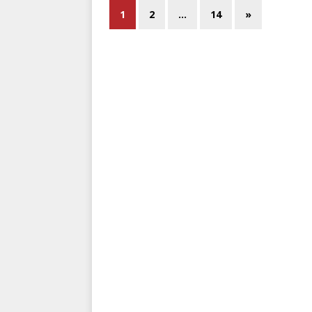
1
2
…
14
»