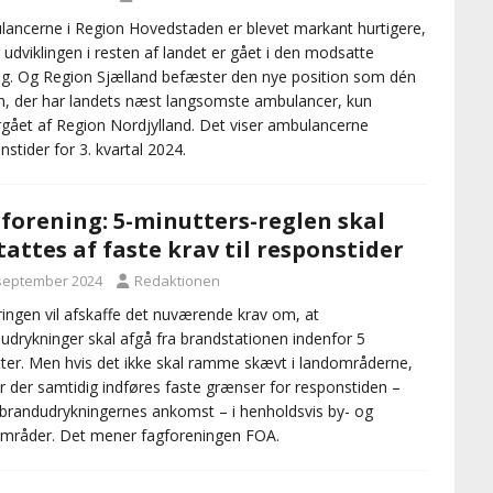
ancerne i Region Hovedstaden er blevet markant hurtigere,
udviklingen i resten af landet er gået i den modsatte
ng. Og Region Sjælland befæster den nye position som dén
n, der har landets næst langsomste ambulancer, kun
gået af Region Nordjylland. Det viser ambulancerne
nstider for 3. kvartal 2024.
forening: 5-minutters-reglen skal
tattes af faste krav til responstider
 september 2024
Redaktionen
ingen vil afskaffe det nuværende krav om, at
udrykninger skal afgå fra brandstationen indenfor 5
ter. Men hvis det ikke skal ramme skævt i landområderne,
r der samtidig indføres faste grænser for responstiden –
 brandudrykningernes ankomst – i henholdsvis by- og
mråder. Det mener fagforeningen FOA.