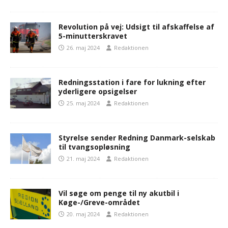
Revolution på vej: Udsigt til afskaffelse af
5-minutterskravet
26. maj 2024
Redaktionen
Redningsstation i fare for lukning efter
yderligere opsigelser
25. maj 2024
Redaktionen
Styrelse sender Redning Danmark-selskab
til tvangsopløsning
21. maj 2024
Redaktionen
Vil søge om penge til ny akutbil i
Køge-/Greve-området
20. maj 2024
Redaktionen