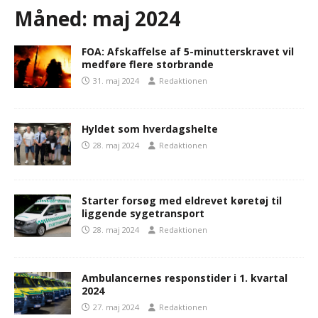
Måned:
maj 2024
FOA: Afskaffelse af 5-minutterskravet vil
medføre flere storbrande
31. maj 2024
Redaktionen
Hyldet som hverdagshelte
28. maj 2024
Redaktionen
Starter forsøg med eldrevet køretøj til
liggende sygetransport
28. maj 2024
Redaktionen
Ambulancernes responstider i 1. kvartal
2024
27. maj 2024
Redaktionen