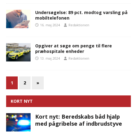
Undersøgelse: 89 pct. modtog varsling på
mobiltelefonen
16. maj 2024
Redaktionen
Opgiver at søge om penge til flere
præhospitale enheder
13. maj 2024
Redaktionen
1
2
»
KORT NYT
Kort nyt: Beredskabs båd hjalp
med pågribelse af indbrudstyve