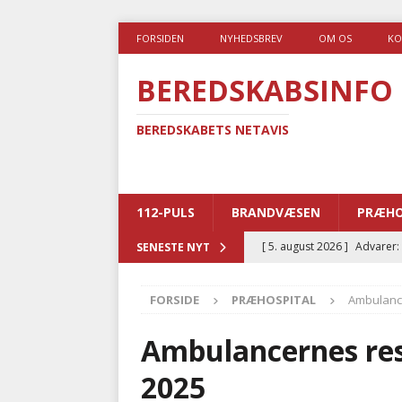
FORSIDEN
NYHEDSBREV
OM OS
KO
BEREDSKABSINFO
BEREDSKABETS NETAVIS
112-PULS
BRANDVÆSEN
PRÆHO
[ 5. august 2026 ]
Advarer:
SENESTE NYT
i det offentlige
PRÆHOSP
FORSIDE
PRÆHOSPITAL
Ambulance
[ 5. august 2026 ]
Ny ambul
[ 4. august 2026 ]
Brandvæs
Ambulancernes resp
BRANDVÆSEN
2025
[ 4. august 2026 ]
Ny treåri