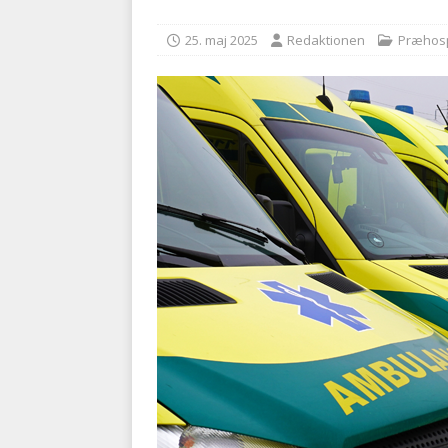
kriminalitet
POLITI
25. maj 2025
Redaktionen
Præhosp
[ 6. august 2026 ]
Brandvæs
BRANDVÆSEN