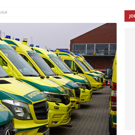
ital
JO
enernes gennemsnitlige responstid steg med 9 sekunder i 2025