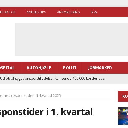
NTAKT OS
NYHEDSTIPS
ANNONCERING
RSS
SPITAL
AUTOHJÆLP
POLITI
JOBMARKED
 Udløb af sygetransporttilladelser kan sende 400.000 kørsler over
ITAL
rnes responstider i 1. kvartal 2025
KO
ance og el-sygetransportvogn til Samsø
PRÆHOSPITAL
enerne brugte lidt længere tid på at komme af sted i 2025
onstider i 1. kvartal
g politiuddannelse skal ruste betjentene til mere kompleks