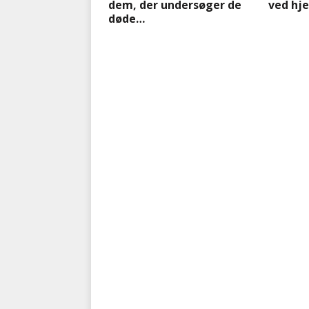
dem, der undersøger de
ved hj
døde…