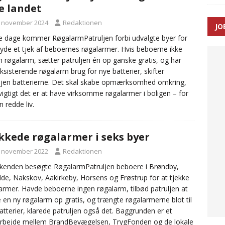
e landet
. november 2024
Redaktionen
JO
enernes gennemsnitlige responstid steg med 9 sekunder i 2025
se dage kommer RøgalarmPatruljen forbi udvalgte byer for
lbyde et tjek af beboernes røgalarmer. Hvis beboerne ikke
n røgalarm, sætter patruljen én op ganske gratis, og har
ksisterende røgalarm brug for nye batterier, skifter
ljen batterierne. Det skal skabe opmærksomhed omkring,
vigtigt det er at have virksomme røgalarmer i boligen – for
n redde liv.
kkede røgalarmer i seks byer
. november 2022
Redaktionen
kenden besøgte RøgalarmPatruljen beboere i Brøndby,
lde, Nakskov, Aakirkeby, Horsens og Frøstrup for at tjekke
armer. Havde beboerne ingen røgalarm, tilbød patruljen at
 en ny røgalarm op gratis, og trængte røgalarmerne blot til
atterier, klarede patruljen også det. Baggrunden er et
rbejde mellem BrandBevægelsen, TrygFonden og de lokale