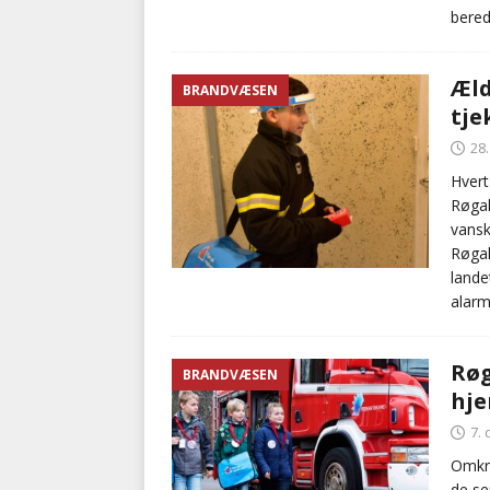
bered
Æld
BRANDVÆSEN
tje
28
Hvert
Røgal
vansk
Røgal
lande
alarm
Røg
BRANDVÆSEN
hj
7.
Omkri
de se