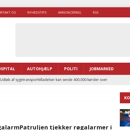
NTAKT OS
NYHEDSTIPS
ANNONCERING
RSS
SPITAL
AUTOHJÆLP
POLITI
JOBMARKED
 Udløb af sygetransporttilladelser kan sende 400.000 kørsler over
ITAL
KO
ance og el-sygetransportvogn til Samsø
PRÆHOSPITAL
enerne brugte lidt længere tid på at komme af sted i 2025
alarmPatruljen tjekker røgalarmer i
g politiuddannelse skal ruste betjentene til mere kompleks