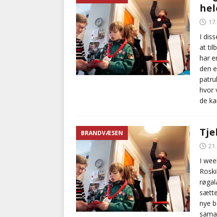
hel
kriminalitet
POLITI
17
[ 6. august 2026 ]
Brandvæs
I dis
at ti
BRANDVÆSEN
har e
den e
patru
hvor 
de ka
Tje
BRANDVÆSEN
21
I wee
Roski
røgal
sætte
nye b
sama