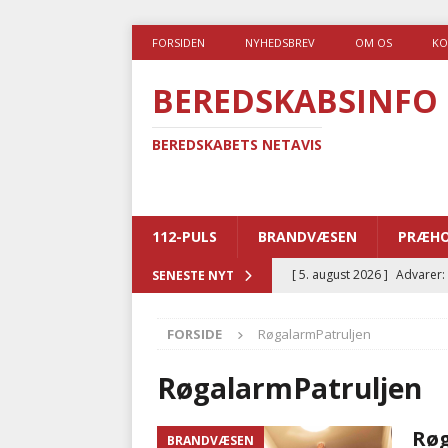
FORSIDEN
NYHEDSBREV
OM OS
KO
BEREDSKABSINFO
BEREDSKABETS NETAVIS
112-PULS
BRANDVÆSEN
PRÆHO
[ 5. august 2026 ]
Advarer:
SENESTE NYT
i det offentlige
PRÆHOSP
FORSIDE
RøgalarmPatruljen
[ 5. august 2026 ]
Ny ambul
[ 4. august 2026 ]
Brandvæs
RøgalarmPatruljen
BRANDVÆSEN
Røg
BRANDVÆSEN
[ 4. august 2026 ]
Ny treåri