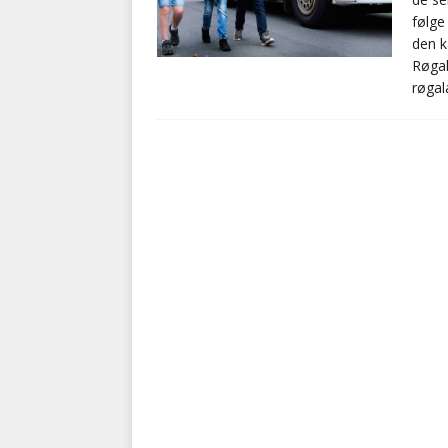
følge
den k
Røgal
røgal