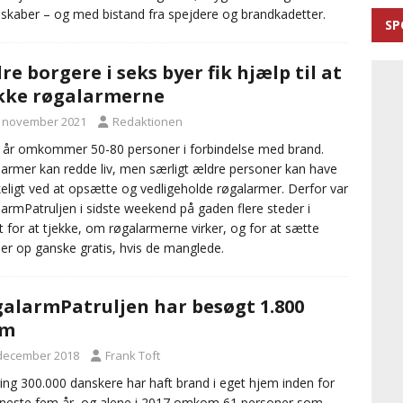
skaber – og med bistand fra spejdere og brandkadetter.
SP
re borgere i seks byer fik hjælp til at
kke røgalarmerne
. november 2021
Redaktionen
 år omkommer 50-80 personer i forbindelse med brand.
armer kan redde liv, men særligt ældre personer kan have
eligt ved at opsætte og vedligeholde røgalarmer. Derfor var
armPatruljen i sidste weekend på gaden flere steder i
t for at tjekke, om røgalarmerne virker, og for at sætte
er op ganske gratis, hvis de manglede.
alarmPatruljen har besøgt 1.800
em
 december 2018
Frank Toft
ng 300.000 danskere har haft brand i eget hjem inden for
neste fem år, og alene i 2017 omkom 61 personer som