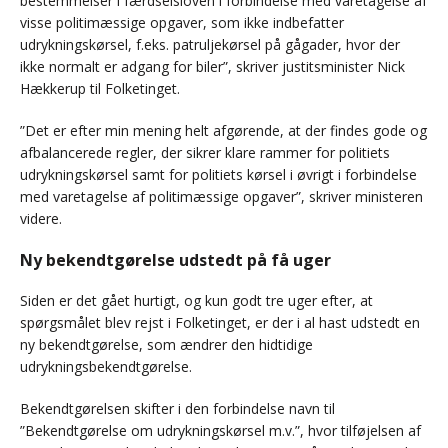
bestemmelser i færdselsloven i forbindelse med varetagelse af
visse politimæssige opgaver, som ikke indbefatter
udrykningskørsel, f.eks. patruljekørsel på gågader, hvor der
ikke normalt er adgang for biler”, skriver justitsminister Nick
Hækkerup til Folketinget.
”Det er efter min mening helt afgørende, at der findes gode og
afbalancerede regler, der sikrer klare rammer for politiets
udrykningskørsel samt for politiets kørsel i øvrigt i forbindelse
med varetagelse af politimæssige opgaver”, skriver ministeren
videre.
Ny bekendtgørelse udstedt på få uger
Siden er det gået hurtigt, og kun godt tre uger efter, at
spørgsmålet blev rejst i Folketinget, er der i al hast udstedt en
ny bekendtgørelse, som ændrer den hidtidige
udrykningsbekendtgørelse.
Bekendtgørelsen skifter i den forbindelse navn til
”Bekendtgørelse om udrykningskørsel m.v.”, hvor tilføjelsen af