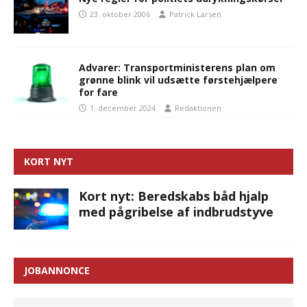
23. oktober 2006
Patrick Larsen
Advarer: Transportministerens plan om
grønne blink vil udsætte førstehjælpere
for fare
1. december 2024
Redaktionen
KORT NYT
Kort nyt: Beredskabs båd hjalp
med pågribelse af indbrudstyve
JOBANNONCE