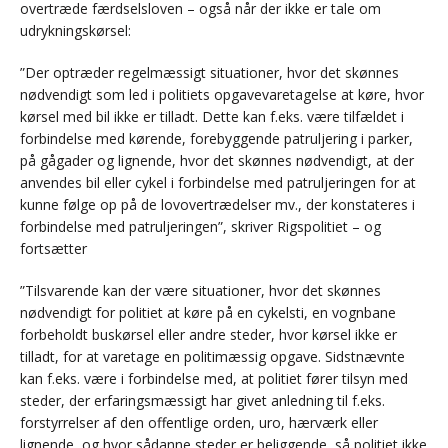
overtræde færdselsloven – også når der ikke er tale om
udrykningskørsel:
”Der optræder regelmæssigt situationer, hvor det skønnes
nødvendigt som led i politiets opgavevaretagelse at køre, hvor
kørsel med bil ikke er tilladt. Dette kan f.eks. være tilfældet i
forbindelse med kørende, forebyggende patruljering i parker,
på gågader og lignende, hvor det skønnes nødvendigt, at der
anvendes bil eller cykel i forbindelse med patruljeringen for at
kunne følge op på de lovovertrædelser mv., der konstateres i
forbindelse med patruljeringen”, skriver Rigspolitiet – og
fortsætter
”Tilsvarende kan der være situationer, hvor det skønnes
nødvendigt for politiet at køre på en cykelsti, en vognbane
forbeholdt buskørsel eller andre steder, hvor kørsel ikke er
tilladt, for at varetage en politimæssig opgave. Sidstnævnte
kan f.eks. være i forbindelse med, at politiet fører tilsyn med
steder, der erfaringsmæssigt har givet anledning til f.eks.
forstyrrelser af den offentlige orden, uro, hærværk eller
lignende, og hvor sådanne steder er beliggende, så politiet ikke