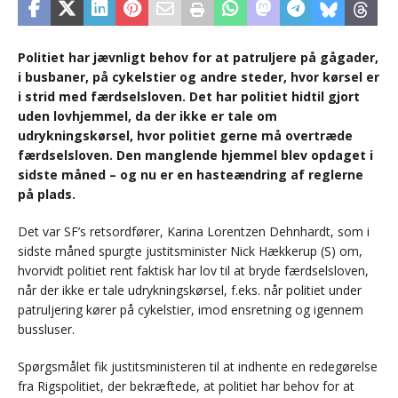
Politiet har jævnligt behov for at patruljere på gågader,
i busbaner, på cykelstier og andre steder, hvor kørsel er
i strid med færdselsloven. Det har politiet hidtil gjort
uden lovhjemmel, da der ikke er tale om
udrykningskørsel, hvor politiet gerne må overtræde
færdselsloven. Den manglende hjemmel blev opdaget i
sidste måned – og nu er en hasteændring af reglerne
på plads.
Det var SF’s retsordfører, Karina Lorentzen Dehnhardt, som i
sidste måned spurgte justitsminister Nick Hækkerup (S) om,
hvorvidt politiet rent faktisk har lov til at bryde færdselsloven,
når der ikke er tale udrykningskørsel, f.eks. når politiet under
patruljering kører på cykelstier, imod ensretning og igennem
bussluser.
Spørgsmålet fik justitsministeren til at indhente en redegørelse
fra Rigspolitiet, der bekræftede, at politiet har behov for at