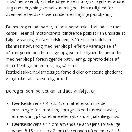
”m.v.” henviser til, at bekendtgørelsen nu også regulerer andre
ting end udrykningskørsel – nemlig politiets mulighed for at
overtræde færdselsloven under den daglige patruljering.
De nye regler indebærer, at politipersonale i forbindelse med
kørsel i eller på motorkøretøj tilhørende politiet kan undlade at
følge visse regler i færdselsloven, ”såfremt undladelsen
skønnes nødvendig med henblik på effektiv varetagelse af
påtrængende politimæssige opgaver eller lignende, herunder
med henblik på forebyggende patruljering, opretholdelse af
den offentlige orden m.v., og såfremt
færdselssikkerhedsmæssige forhold eller omstændighederne i
øvrigt ikke taler væsentligt imod”.
De regler, som politiet kan undlade at følge, er:
Færdselslovens § 4, stk. 1, om at efterkomme de
anvisninger for færdslen, som gives ved færdselstavler,
afmærkning på kørebane eller cykelsti, signalanlæg, m.v.
Færdselslovens § 14 om anvendelse af vejens forskellige
baner, § 15, stk. 1 og 2, om placeringen på vejen og § 16,