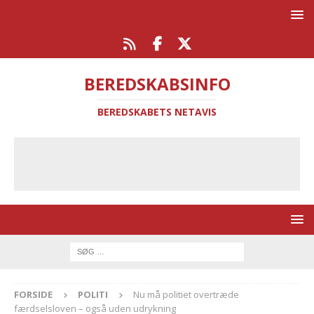
BEREDSKABSINFO
BEREDSKABETS NETAVIS
FORSIDE
POLITI
Nu må politiet overtræde
færdselsloven – også uden udrykning