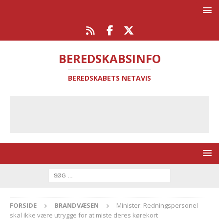
BEREDSKABSINFO
BEREDSKABETS NETAVIS
FORSIDE
BRANDVÆSEN
Minister: Redningspersonel
skal ikke være utrygge for at miste deres kørekort