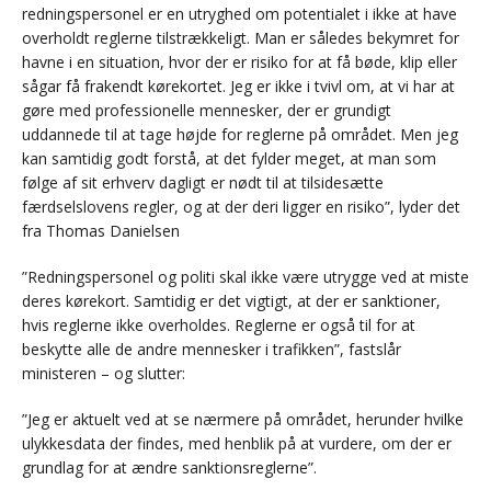
redningspersonel er en utryghed om potentialet i ikke at have
overholdt reglerne tilstrækkeligt. Man er således bekymret for
havne i en situation, hvor der er risiko for at få bøde, klip eller
sågar få frakendt kørekortet. Jeg er ikke i tvivl om, at vi har at
gøre med professionelle mennesker, der er grundigt
uddannede til at tage højde for reglerne på området. Men jeg
kan samtidig godt forstå, at det fylder meget, at man som
følge af sit erhverv dagligt er nødt til at tilsidesætte
færdselslovens regler, og at der deri ligger en risiko”, lyder det
fra Thomas Danielsen
”Redningspersonel og politi skal ikke være utrygge ved at miste
deres kørekort. Samtidig er det vigtigt, at der er sanktioner,
hvis reglerne ikke overholdes. Reglerne er også til for at
beskytte alle de andre mennesker i trafikken”, fastslår
ministeren – og slutter:
”Jeg er aktuelt ved at se nærmere på området, herunder hvilke
ulykkesdata der findes, med henblik på at vurdere, om der er
grundlag for at ændre sanktionsreglerne”.