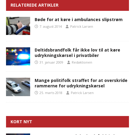
RELATEREDE ARTIKLER
Bøde for at køre i ambulances slipstrøm
7. august 2014
Patrick Larsen
Deltidsbrandfolk får ikke lov til at køre
udrykningskørsel i privatbiler
31. januar 2009
Redaktionen
Mange politifolk straffet for at overskride
rammerne for udrykningskørsel
25. marts 2018
Patrick Larsen
KORT NYT