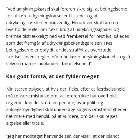
”Ved udrykningskørsel skal føreren sikre sig, at betingelserne
for at køre udrykningskørsel er til stede, og at
udrykningskørslen er nødvendig. Herudover skal føreren
overholde regler om f.eks. brug af udrykningssignaler og
bremse tilstrækkeligt ned ved fremkørsel for rødt lys, således
som det fremgår af udrykningsbekendtgørelsen. Hvis
betingelserne er opfyldt, er det straffrit at overtræde
færdselslovens regler, når man kører udrykningskørsel – også
selvom man er indblandet i færdselsuheld”.
Kan godt forstå, at det fylder meget
Ministeren oplyser, at hvis der, f.eks. efter et færdselsuheld,
måtte være mistanke om, at føreren ikke har overholdt
reglerne, kan der være en periode, hvor politi og
anklagemyndighed skal undersøge sagens omstændigheder
nærmere med henblik på at vurdere, om der skal rejses
sigtelse eller tiltale.
”Jeg har modtaget henvendelser, der viser, at der iblandt