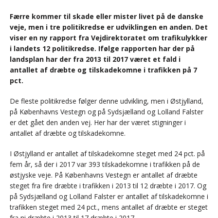
Færre kommer til skade eller mister livet på de danske
veje, men i tre politikredse er udviklingen en anden. Det
viser en ny rapport fra Vejdirektoratet om trafikulykker
i landets 12 politikredse. Ifølge rapporten har der på
landsplan har der fra 2013 til 2017 været et fald i
antallet af dræbte og tilskadekomne i trafikken på 7
pct.
De fleste politikredse følger denne udvikling, men i Østjylland,
på Københavns Vestegn og på Sydsjælland og Lolland Falster
er det gået den anden vej. Her har der været stigninger i
antallet af dræbte og tilskadekomne.
I Østjylland er antallet af tilskadekomne steget med 24 pct. på
fem år, så der i 2017 var 393 tilskadekomne i trafikken på de
østjyske veje. På Københavns Vestegn er antallet af dræbte
steget fra fire dræbte i trafikken i 2013 til 12 dræbte i 2017. Og
på Sydsjælland og Lolland Falster er antallet af tilskadekomne i
trafikken steget med 24 pct., mens antallet af dræbte er steget
fra ni dræbte i 2013 til 17 dræbte i 2017.