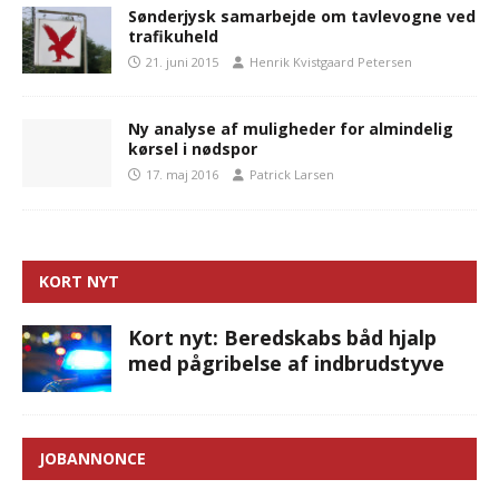
Sønderjysk samarbejde om tavlevogne ved
trafikuheld
21. juni 2015
Henrik Kvistgaard Petersen
Ny analyse af muligheder for almindelig
kørsel i nødspor
17. maj 2016
Patrick Larsen
KORT NYT
Kort nyt: Beredskabs båd hjalp
med pågribelse af indbrudstyve
JOBANNONCE