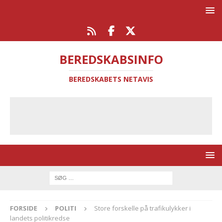
BEREDSKABSINFO
BEREDSKABETS NETAVIS
FORSIDE
POLITI
Store forskelle på trafikulykker i
landets politikredse