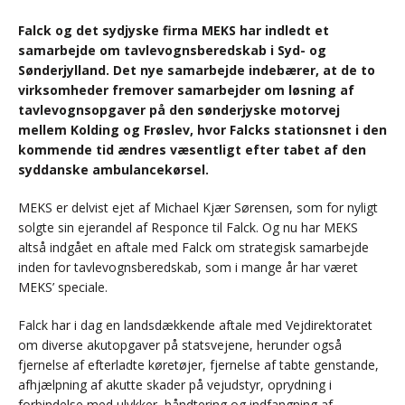
Falck og det sydjyske firma MEKS har indledt et
samarbejde om tavlevognsberedskab i Syd- og
Sønderjylland. Det nye samarbejde indebærer, at de to
virksomheder fremover samarbejder om løsning af
tavlevognsopgaver på den sønderjyske motorvej
mellem Kolding og Frøslev, hvor Falcks stationsnet i den
kommende tid ændres væsentligt efter tabet af den
syddanske ambulancekørsel.
MEKS er delvist ejet af Michael Kjær Sørensen, som for nyligt
solgte sin ejerandel af Responce til Falck. Og nu har MEKS
altså indgået en aftale med Falck om strategisk samarbejde
inden for tavlevognsberedskab, som i mange år har været
MEKS’ speciale.
Falck har i dag en landsdækkende aftale med Vejdirektoratet
om diverse akutopgaver på statsvejene, herunder også
fjernelse af efterladte køretøjer, fjernelse af tabte genstande,
afhjælpning af akutte skader på vejudstyr, oprydning i
forbindelse med ulykker, håndtering og indfangning af