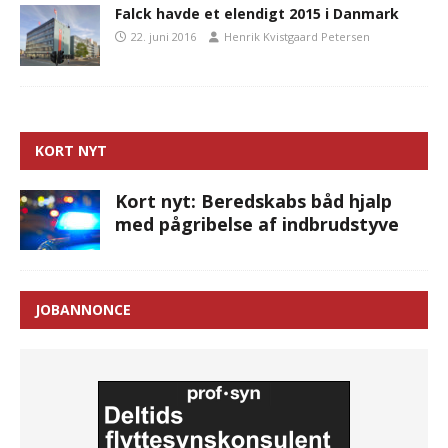
Falck havde et elendigt 2015 i Danmark
22. juni 2016
Henrik Kvistgaard Petersen
KORT NYT
Kort nyt: Beredskabs båd hjalp
med pågribelse af indbrudstyve
JOBANNONCE