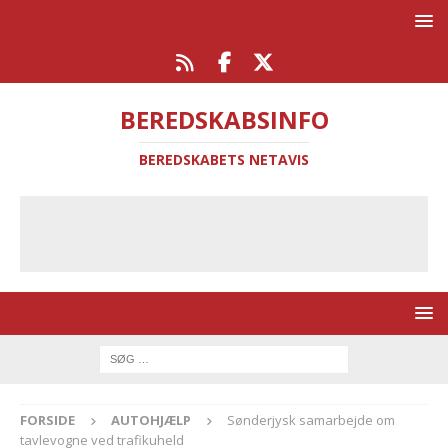
BEREDSKABSINFO
BEREDSKABETS NETAVIS
FORSIDE
AUTOHJÆLP
Sønderjysk samarbejde om
tavlevogne ved trafikuheld