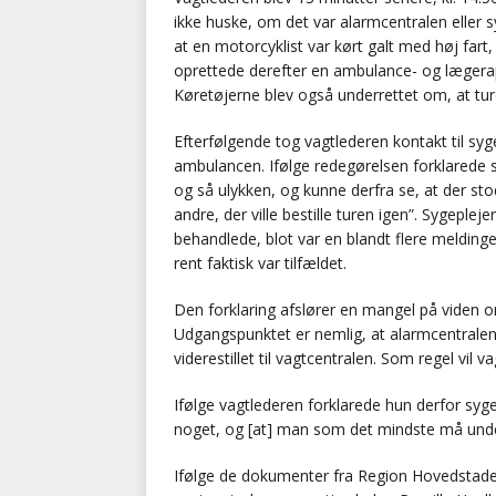
ikke huske, om det var alarmcentralen eller 
at en motorcyklist var kørt galt med høj far
oprettede derefter en ambulance- og lægerapp
Køretøjerne blev også underrettet om, at ture
Efterfølgende tog vagtlederen kontakt til syg
ambulancen. Ifølge redegørelsen forklarede 
og så ulykken, og kunne derfra se, at der stod
andre, der ville bestille turen igen”. Sygep
behandlede, blot var en blandt flere melding
rent faktisk var tilfældet.
Den forklaring afslører en mangel på viden 
Udgangspunktet er nemlig, at alarmcentralen 
viderestillet til vagtcentralen. Som regel vil 
Ifølge vagtlederen forklarede hun derfor syg
noget, og [at] man som det mindste må und
Ifølge de dokumenter fra Region Hovedstade