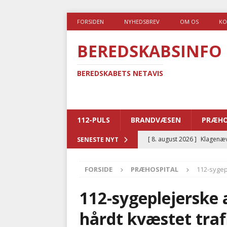
FORSIDEN
NYHEDSBREV
OM OS
KO
BEREDSKABSINFO
BEREDSKABETS NETAVIS
112-PULS
BRANDVÆSEN
PRÆHO
[ 7. august 2026 ]
Branche k
SENESTE NYT
nødsporet
AUTOHJÆLP
FORSIDE
PRÆHOSPITAL
112-sygep
[ 6. august 2026 ]
Brandvæs
BRANDVÆSEN
112-sygeplejerske 
[ 5. august 2026 ]
Advarer:
hårdt kvæstet traf
i det offentlige
PRÆHOSP