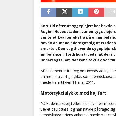
Kort tid efter at sygeplejersker havde
Region Hovedstaden, var en sygeplejersk
vente et kvarter ekstra på en ambulance
havde en mand pådraget sig et tredobbe
smerter. Den vagthavende sygeplejersk
ambulancen, fordi hun troede, at der no
undersøgte, om det rent faktisk var til
Af dokumenter fra Region Hovedstaden, som B
en meget alvorlig ulykke, som beredskabsche
nåede frem til den 11. maj 2011.
Motorcykelulykke med høj fart
På Hedemarksvej i Albertslund var en motorcy
været bevidstløs, og han havde pådraget sig
beredskabschefens ankomst havde motorcykli