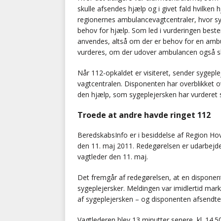
skulle afsendes hjælp og i givet fald hvilken hj
regionernes ambulancevagtcentraler, hvor sy
behov for hjælp. Som led i vurderingen best
anvendes, altså om der er behov for en ambu
vurderes, om der udover ambulancen også sk
Når 112-opkaldet er visiteret, sender sygeple
vagtcentralen. Disponenten har overblikket o
den hjælp, som sygeplejersken har vurderet 
Troede at andre havde ringet 112
BeredskabsInfo er i besiddelse af Region Ho
den 11. maj 2011. Redegørelsen er udarbejde
vagtleder den 11. maj.
Det fremgår af redegørelsen, at en disponen
sygeplejersker. Meldingen var imidlertid marke
af sygeplejersken – og disponenten afsendte
Vagtlederen blev 13 minutter senere, kl. 14.5