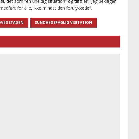
øl, det som ”en uheldig situation” og tilføjer: ”Jeg beklager
edført for alle, ikke mindst den forulykkede”.
OVEDSTADEN
SUNDHEDSFAGLIG VISITATION