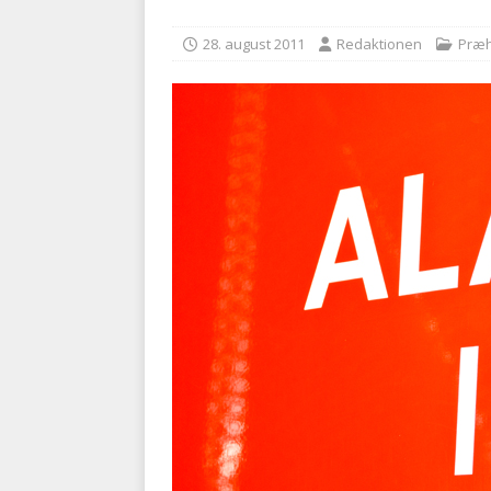
[ 9. august 2026 ]
Målrette
28. august 2011
Redaktionen
Præh
99 pct.
PRÆHOSPITAL
[ 8. august 2026 ]
Klagenæv
tilbudsfristen
PRÆHOSPI