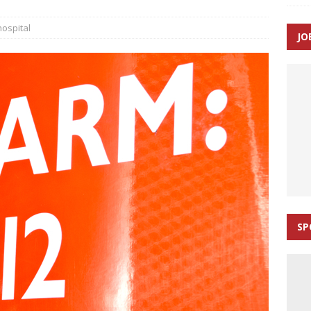
t indsats reducerede 112-opkald fra hyppige indringere med op til
ospital
JO
n: Tilbud på patienttransport kunne ikke ændres efter
TAL
SP