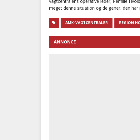
vagtcentralens operative leder, Pernille Hvolb
meget denne situation og de gener, den har m
AMK-VAGTCENTRALER
REGION H
ANNONCE