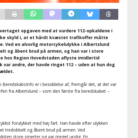
 overtaget opgaven med at vurdere 112-opkaldene i
e skyld i, at et hårdt kvæstet trafikoffer måtte
. Ved en alvorlig motorcykelulykke i Albertslund
lt og åbent brud på armen, og han var i store
e hos Region Hovedstaden aflyste imidlertid
k var andre, der havde ringet 112 – uden at hun dog
fældet.
eredskabsInfo er i besiddelse af, fremgår det, at det var
fen fra Albertslund – som den første fra beredskabet –
klist forulykket med høj fart. Han havde efter ulykken
 et tredobbelt og åbent brud på armen. Ved
sten store smerter og var meget urolig. En