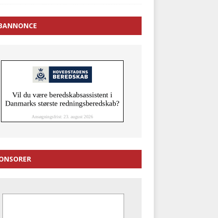
BANNONCE
ONSORER