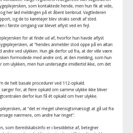
sygeplejersken, som kontaktede hende, men hun fik at vide,
t, og her lød meldingen på et åbent benbrud. Vagtlederen
ort, og de to køretøjer blev straks sendt af sted.
n i første omgang var blevet aflyst ved en fejl.
eplejersken for at finde ud af, hvorfor hun havde aflyst
sygeplejersken, at ”hendes anmelder stod oppe på en altan
 andre ved ulykken. Hun gik derfor ud fra, at der ville være
lejersken formodede med andre ord, at den melding, som hun
er om ulykken, men hun undersøgte imidlertid ikke, om det
om de helt basale procedurer ved 112-opkald.
sørger for, at flere opkald om samme ulykke ikke bliver
vagtcentralen derfor kun få ét opkald om hver ulykke.
eplejersken, at ”det er meget uhensigtsmæssigt at gå ud fra
ersøge nærmere, om andre har ringet”.
n, som BeredskabsInfo er i besiddelse af, betegner