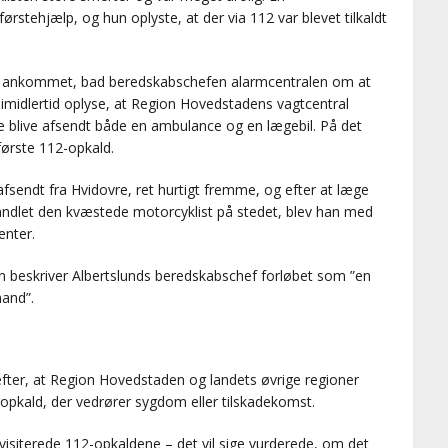
stehjælp, og hun oplyste, at der via 112 var blevet tilkaldt
var ankommet, bad beredskabschefen alarmcentralen om at
imidlertid oplyse, at Region Hovedstadens vagtcentral
e blive afsendt både en ambulance og en lægebil. På det
første 112-opkald.
afsendt fra Hvidovre, ret hurtigt fremme, og efter at læge
andlet den kvæstede motorcyklist på stedet, blev han med
enter.
 beskriver Albertslunds beredskabschef forløbet som ”en
mand”.
efter, at Region Hovedstaden og landets øvrige regioner
opkald, der vedrører sygdom eller tilskadekomst.
 visiterede 112-opkaldene – det vil sige vurderede, om det