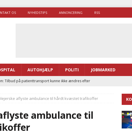
NTAKT OS
NYHEDSTIPS
ANNONCERING
RSS
SPITAL
AUTOHJÆLP
POLITI
JOBMARKED
ræver at beskyttelseskøretøjer bliver lovpligtige ved arbejde i
lejerske aflyste ambulance til hårdt kvæstet trafikoffer
KO
enernes gennemsnitlige responstid steg med 9 sekunder i 2025
aflyste ambulance til
 Udløb af sygetransporttilladelser kan sende 400.000 kørsler over
ikoffer
ITAL