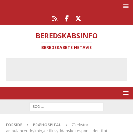
BEREDSKABSINFO
BEREDSKABETS NETAVIS
FORSIDE
PRÆHOSPITAL
73 ekstra
ambulanceudrykninger fik syddanske responstider til at