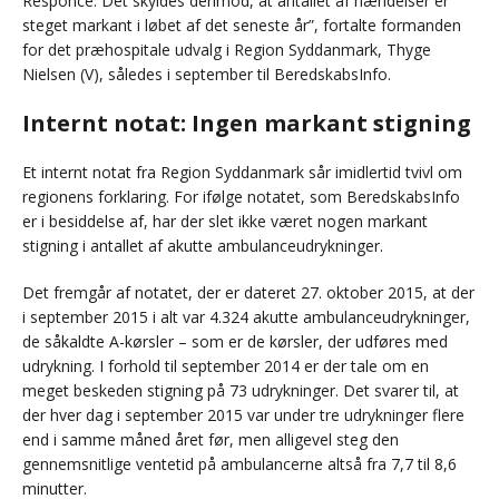
Responce. Det skyldes derimod, at antallet af hændelser er
steget markant i løbet af det seneste år”, fortalte formanden
for det præhospitale udvalg i Region Syddanmark, Thyge
Nielsen (V), således i september til BeredskabsInfo.
Internt notat: Ingen markant stigning
Et internt notat fra Region Syddanmark sår imidlertid tvivl om
regionens forklaring. For ifølge notatet, som BeredskabsInfo
er i besiddelse af, har der slet ikke været nogen markant
stigning i antallet af akutte ambulanceudrykninger.
Det fremgår af notatet, der er dateret 27. oktober 2015, at der
i september 2015 i alt var 4.324 akutte ambulanceudrykninger,
de såkaldte A-kørsler – som er de kørsler, der udføres med
udrykning. I forhold til september 2014 er der tale om en
meget beskeden stigning på 73 udrykninger. Det svarer til, at
der hver dag i september 2015 var under tre udrykninger flere
end i samme måned året før, men alligevel steg den
gennemsnitlige ventetid på ambulancerne altså fra 7,7 til 8,6
minutter.