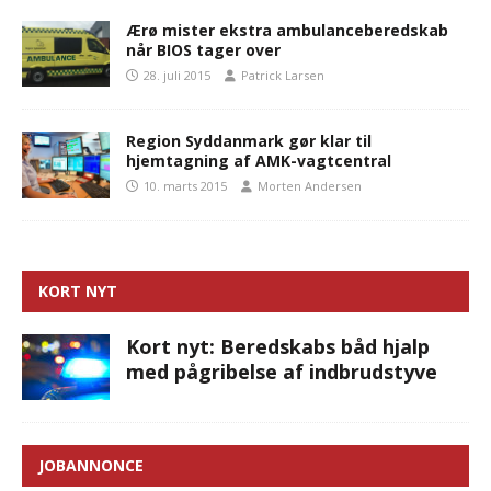
Ærø mister ekstra ambulanceberedskab
når BIOS tager over
28. juli 2015
Patrick Larsen
Region Syddanmark gør klar til
hjemtagning af AMK-vagtcentral
10. marts 2015
Morten Andersen
KORT NYT
Kort nyt: Beredskabs båd hjalp
med pågribelse af indbrudstyve
JOBANNONCE