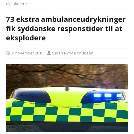
eksplodere
73 ekstra ambulanceudrykninger
fik syddanske responstider til at
eksplodere
9. november 2015
Søren Nyboe Knudsen