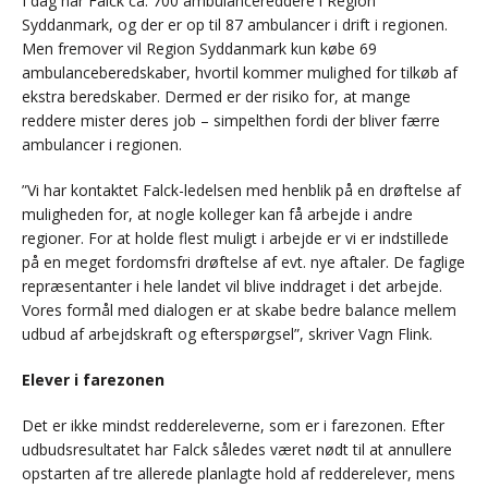
I dag har Falck ca. 700 ambulancereddere i Region
Syddanmark, og der er op til 87 ambulancer i drift i regionen.
Men fremover vil Region Syddanmark kun købe 69
ambulanceberedskaber, hvortil kommer mulighed for tilkøb af
ekstra beredskaber. Dermed er der risiko for, at mange
reddere mister deres job – simpelthen fordi der bliver færre
ambulancer i regionen.
”Vi har kontaktet Falck-ledelsen med henblik på en drøftelse af
muligheden for, at nogle kolleger kan få arbejde i andre
regioner. For at holde flest muligt i arbejde er vi er indstillede
på en meget fordomsfri drøftelse af evt. nye aftaler. De faglige
repræsentanter i hele landet vil blive inddraget i det arbejde.
Vores formål med dialogen er at skabe bedre balance mellem
udbud af arbejdskraft og efterspørgsel”, skriver Vagn Flink.
Elever i farezonen
Det er ikke mindst reddereleverne, som er i farezonen. Efter
udbudsresultatet har Falck således været nødt til at annullere
opstarten af tre allerede planlagte hold af redderelever, mens