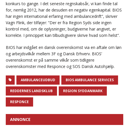
konkurs to gange. I det seneste regnskabsår, vi kan finde tal
for, nemlig 2012, har de desuden en negativ egenkapital. BIOS
har ingen international erfaring med ambulancedrift”, skriver
Vagn Flink, der tilføjer: ”Der er fra Region Syds side ingen
kontrol med, om de oplysninger, budgiverne har angivet, er
korrekte. I princippet kan tilbudsgivere skrive hvad som helst”.
BIOS har indgået en dansk overenskomst via en aftale om løn
og arbejdsvilkår mellem 3F og Dansk Erhverv. BIOS’
overenskomst er på samme vilkår som tidligere
overenskomster med Responce og SOS Dansk Autohjælp.
AMBULANCEUDBUD
BIOS AMBULANCE SERVICES
REDDERNES LANDSKLUB
REGION SYDDANMARK
RESPONCE
ANNONCE