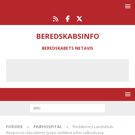
BEREDSKABSINFO
BEREDSKABETS NETAVIS
FORSIDE
PRÆHOSPITAL
Reddernes Landsklub:
Responce rekrutterer tyske reddere efter udbudssejr