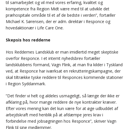
til samarbejdet og vil med vores erfaring, kvalitet og
kompetence fra Region Midt være med til at udvikle det
præhospitale område til et af de bedste i verden”, fortæller
Michael K. Sørensen, der er adm. direktør i Responce og
hovedaktionær i Life Care One.
Skepsis hos redderne
Hos Reddernes Landsklub er man imidlertid meget skeptiske
overfor Responce. I et internt nyhedsbrev fortæller
landsklubbens formand, Vagn Flink, at man fra kilder i Tyskland
ved, at Responce har iværksat en rekrutteringskampagne, der
skal tiltrække tyske reddere til Responces kommende stationer
i Region Syddanmark.
”Det finder vi helt og aldeles usmageligt, så længe der ikke er
afklaring på, hvor mange reddere de nye kontrakter kræver.
Efter vores mening kan det kun være for at øge udbuddet af
arbejdskraft med henblik på at afdæmpe jeres krav i
forbindelse med jobsøgningen hos Responce”, skriver Vagn
Flink til sine medlemmer.