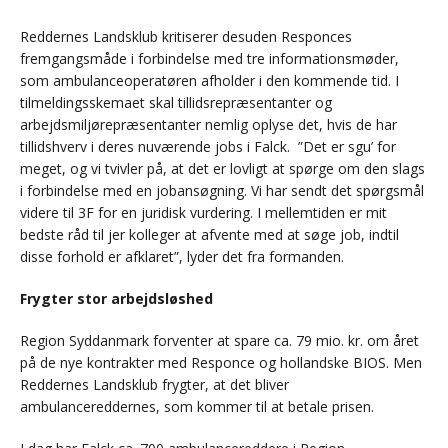
Reddernes Landsklub kritiserer desuden Responces
fremgangsmåde i forbindelse med tre informationsmøder,
som ambulanceoperatøren afholder i den kommende tid. I
tilmeldingsskemaet skal tillidsrepræsentanter og
arbejdsmiljørepræsentanter nemlig oplyse det, hvis de har
tillidshverv i deres nuværende jobs i Falck. ”Det er sgu’ for
meget, og vi tvivler på, at det er lovligt at spørge om den slags
i forbindelse med en jobansøgning. Vi har sendt det spørgsmål
videre til 3F for en juridisk vurdering. I mellemtiden er mit
bedste råd til jer kolleger at afvente med at søge job, indtil
disse forhold er afklaret”, lyder det fra formanden.
Frygter stor arbejdsløshed
Region Syddanmark forventer at spare ca. 79 mio. kr. om året
på de nye kontrakter med Responce og hollandske BIOS. Men
Reddernes Landsklub frygter, at det bliver
ambulancereddernes, som kommer til at betale prisen.