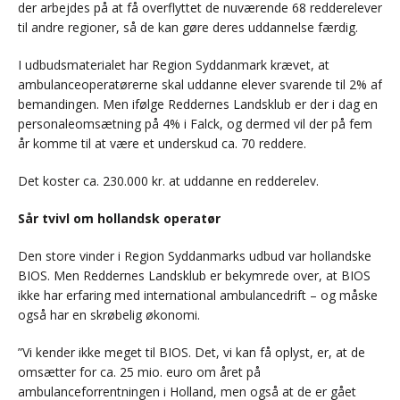
der arbejdes på at få overflyttet de nuværende 68 redderelever
til andre regioner, så de kan gøre deres uddannelse færdig.
I udbudsmaterialet har Region Syddanmark krævet, at
ambulanceoperatørerne skal uddanne elever svarende til 2% af
bemandingen. Men ifølge Reddernes Landsklub er der i dag en
personaleomsætning på 4% i Falck, og dermed vil der på fem
år komme til at være et underskud ca. 70 reddere.
Det koster ca. 230.000 kr. at uddanne en redderelev.
Sår tvivl om hollandsk operatør
Den store vinder i Region Syddanmarks udbud var hollandske
BIOS. Men Reddernes Landsklub er bekymrede over, at BIOS
ikke har erfaring med international ambulancedrift – og måske
også har en skrøbelig økonomi.
”Vi kender ikke meget til BIOS. Det, vi kan få oplyst, er, at de
omsætter for ca. 25 mio. euro om året på
ambulanceforrentningen i Holland, men også at de er gået