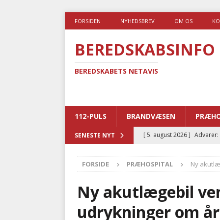
FORSIDEN
NYHEDSBREV
OM OS
KO
BEREDSKABSINFO
BEREDSKABETS NETAVIS
112-PULS
BRANDVÆSEN
PRÆHO
[ 5. august 2026 ]
Advarer:
SENESTE NYT
i det offentlige
PRÆHOSP
FORSIDE
PRÆHOSPITAL
Ny akutlæ
[ 5. august 2026 ]
Ny ambul
[ 4. august 2026 ]
Brandvæs
Ny akutlægebil ven
BRANDVÆSEN
udrykninger om år
[ 4. august 2026 ]
Ny treåri