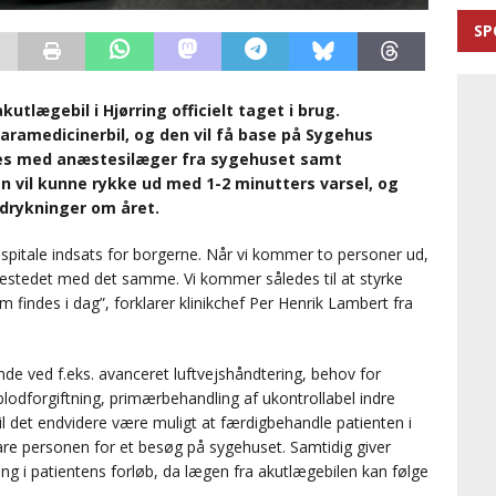
SP
utlægebil i Hjørring officielt taget i brug.
aramedicinerbil, og den vil få base på Sygehus
des med anæstesilæger fra sygehuset samt
n vil kunne rykke ud med 1-2 minutters varsel, og
 udrykninger om året.
spitale indsats for borgerne. Når vi kommer to personer ud,
estedet med det samme. Vi kommer således til at styrke
indes i dag”, forklarer klinikchef Per Henrik Lambert fra
e ved f.eks. avanceret luftvejshåndtering, behov for
odforgiftning, primærbehandling af ukontrollabel indre
vil det endvidere være muligt at færdigbehandle patienten i
re personen for et besøg på sygehuset. Samtidig giver
 i patientens forløb, da lægen fra akutlægebilen kan følge