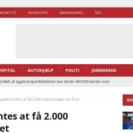
NTAKT OS
NYHEDSTIPS
ANNONCERING
RSS
SPITAL
AUTOHJÆLP
POLITI
JOBMARKED
 Udløb af sygetransporttilladelser kan sende 400.000 kørsler over
ITAL
gebil ventes at få 2.000 udrykninger om året
KO
ance og el-sygetransportvogn til Samsø
PRÆHOSPITAL
enerne brugte lidt længere tid på at komme af sted i 2025
tes at få 2.000
et
g politiuddannelse skal ruste betjentene til mere kompleks