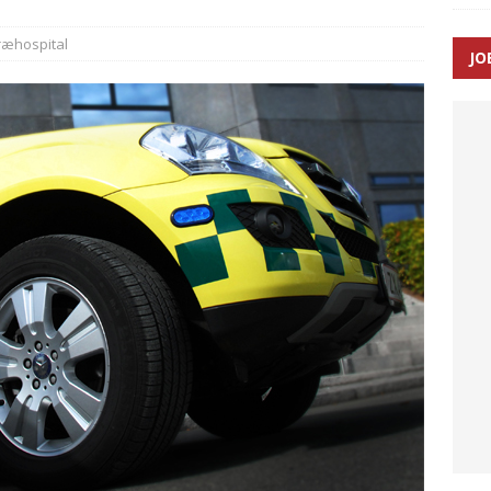
ræhospital
JO
enernes gennemsnitlige responstid steg med 9 sekunder i 2025