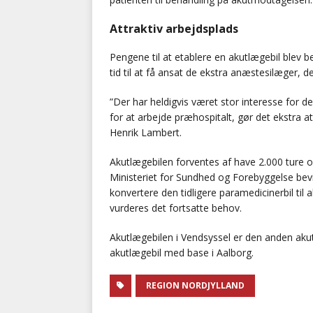
Attraktiv arbejdsplads
Pengene til at etablere en akutlægebil blev be
tid til at få ansat de ekstra anæstesilæger, d
”Der har heldigvis været stor interesse for de
for at arbejde præhospitalt, gør det ekstra at
Henrik Lambert.
Akutlægebilen forventes af have 2.000 ture om
Ministeriet for Sundhed og Forebyggelse bevi
konvertere den tidligere paramedicinerbil til a
vurderes det fortsatte behov.
Akutlægebilen i Vendsyssel er den anden akut
akutlægebil med base i Aalborg.
REGION NORDJYLLAND