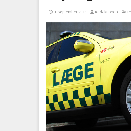
kriminalitet
POLITI
1. september 2013
Redaktionen
P
[ 6. august 2026 ]
Brandvæs
BRANDVÆSEN