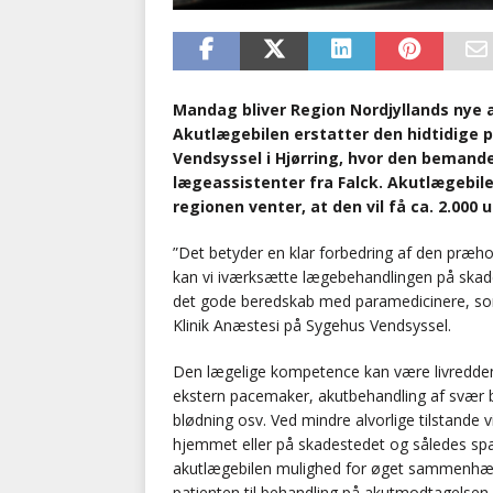
Mandag bliver Region Nordjyllands nye ak
Akutlægebilen erstatter den hidtidige p
Vendsyssel i Hjørring, hvor den beman
lægeassistenter fra Falck. Akutlægebile
regionen venter, at den vil få ca. 2.000
”Det betyder en klar forbedring af den præho
kan vi iværksætte lægebehandlingen på skad
det gode beredskab med paramedicinere, som f
Klinik Anæstesi på Sygehus Vendsyssel.
Den lægelige kompetence kan være livreddend
ekstern pacemaker, akutbehandling af svær bl
blødning osv. Ved mindre alvorlige tilstande 
hjemmet eller på skadestedet og således spa
akutlægebilen mulighed for øget sammenhæng
patienten til behandling på akutmodtagelsen.