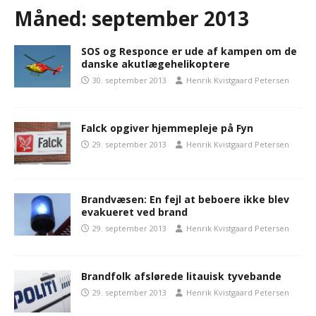
Måned:
september 2013
SOS og Responce er ude af kampen om de
danske akutlægehelikoptere
30. september 2013
Henrik Kvistgaard Petersen
Falck opgiver hjemmepleje på Fyn
29. september 2013
Henrik Kvistgaard Petersen
Brandvæsen: En fejl at beboere ikke blev
evakueret ved brand
29. september 2013
Henrik Kvistgaard Petersen
Brandfolk afslørede litauisk tyvebande
29. september 2013
Henrik Kvistgaard Petersen