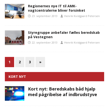
Regionernes nye IT til AMK-
vagtcentralerne bliver forsinket
23. september 2013
Henrik Kvistgaard Petersen
Styregruppe anbefaler fælles beredskab
på Vestegnen
22. september 2013
Henrik Kvistgaard Petersen
1
2
3
»
KORT NYT
Kort nyt: Beredskabs båd hjalp
med pågribelse af indbrudstyve