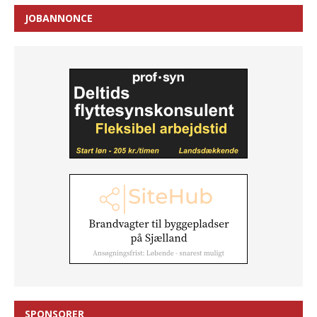
JOBANNONCE
SPONSORER