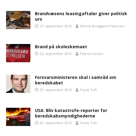
Brandvæsens leasingaftaler giver politisk
uro
27. september 2013
Henrik Kvistgaard Petersen
Brand på skoleskemaet
26. september 2013
Patrick Larsen
Forsvarsministeren skal i samråd om
beredskabet
25. september 2013
Frank Toft
USA: Bliv katastrofe-reporter for
beredskabsmyndighederne
23. september 2013
Frank Toft