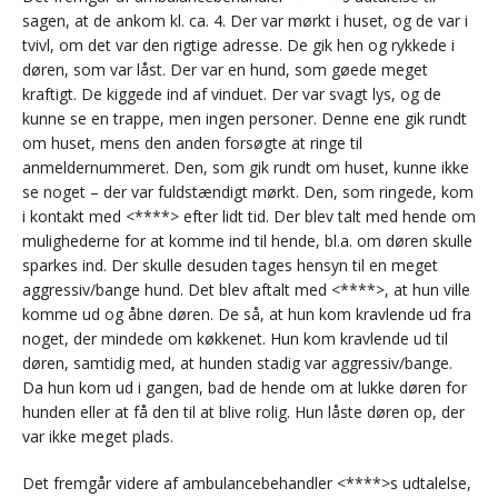
sagen, at de ankom kl. ca. 4. Der var mørkt i huset, og de var i
tvivl, om det var den rigtige adresse. De gik hen og rykkede i
døren, som var låst. Der var en hund, som gøede meget
kraftigt. De kiggede ind af vinduet. Der var svagt lys, og de
kunne se en trappe, men ingen personer. Denne ene gik rundt
om huset, mens den anden forsøgte at ringe til
anmeldernummeret. Den, som gik rundt om huset, kunne ikke
se noget – der var fuldstændigt mørkt. Den, som ringede, kom
i kontakt med <****> efter lidt tid. Der blev talt med hende om
mulighederne for at komme ind til hende, bl.a. om døren skulle
sparkes ind. Der skulle desuden tages hensyn til en meget
aggressiv/bange hund. Det blev aftalt med <****>, at hun ville
komme ud og åbne døren. De så, at hun kom kravlende ud fra
noget, der mindede om køkkenet. Hun kom kravlende ud til
døren, samtidig med, at hunden stadig var aggressiv/bange.
Da hun kom ud i gangen, bad de hende om at lukke døren for
hunden eller at få den til at blive rolig. Hun låste døren op, der
var ikke meget plads.
Det fremgår videre af ambulancebehandler <****>s udtalelse,