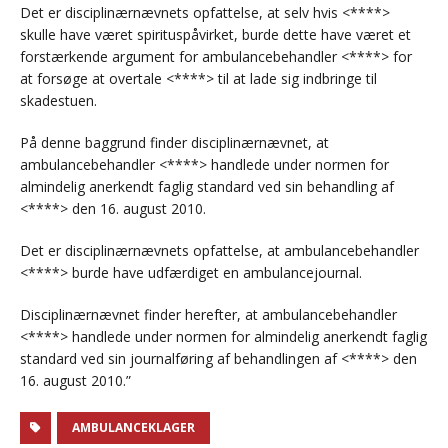
Det er disciplinærnævnets opfattelse, at selv hvis <****>
skulle have været spirituspåvirket, burde dette have været et
forstærkende argument for ambulancebehandler <****> for
at forsøge at overtale <****> til at lade sig indbringe til
skadestuen.
På denne baggrund finder disciplinærnævnet, at
ambulancebehandler <****> handlede under normen for
almindelig anerkendt faglig standard ved sin behandling af
<****> den 16. august 2010.
Det er disciplinærnævnets opfattelse, at ambulancebehandler
<****> burde have udfærdiget en ambulancejournal.
Disciplinærnævnet finder herefter, at ambulancebehandler
<****> handlede under normen for almindelig anerkendt faglig
standard ved sin journalføring af behandlingen af <****> den
16. august 2010.”
AMBULANCEKLAGER