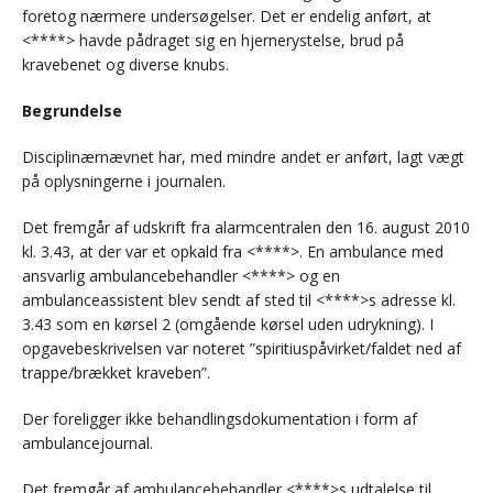
foretog nærmere undersøgelser. Det er endelig anført, at
<****> havde pådraget sig en hjernerystelse, brud på
kravebenet og diverse knubs.
Begrundelse
Disciplinærnævnet har, med mindre andet er anført, lagt vægt
på oplysningerne i journalen.
Det fremgår af udskrift fra alarmcentralen den 16. august 2010
kl. 3.43, at der var et opkald fra <****>. En ambulance med
ansvarlig ambulancebehandler <****> og en
ambulanceassistent blev sendt af sted til <****>s adresse kl.
3.43 som en kørsel 2 (omgående kørsel uden udrykning). I
opgavebeskrivelsen var noteret ”spiritiuspåvirket/faldet ned af
trappe/brækket kraveben”.
Der foreligger ikke behandlingsdokumentation i form af
ambulancejournal.
Det fremgår af ambulancebehandler <****>s udtalelse til