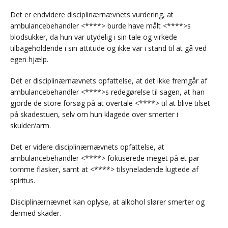
Det er endvidere disciplinærnævnets vurdering, at
ambulancebehandler <****> burde have målt <****>s
blodsukker, da hun var utydelig i sin tale og virkede
tilbageholdende i sin attitude og ikke var i stand til at gå ved
egen hjælp.
Det er disciplinærnævnets opfattelse, at det ikke fremgår af
ambulancebehandler <****>s redegørelse til sagen, at han
gjorde de store forsøg på at overtale <****> til at blive tilset
på skadestuen, selv om hun klagede over smerter i
skulder/arm.
Det er videre disciplinærnævnets opfattelse, at
ambulancebehandler <****> fokuserede meget på et par
tomme flasker, samt at <****> tilsyneladende lugtede af
spiritus.
Disciplinærnævnet kan oplyse, at alkohol slører smerter og
dermed skader.