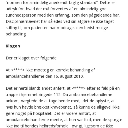
”normen for almindelig anerkendt faglig standard”. Dette er
udtryk for, hvad der må forventes af en almindelig god
sundhedsperson med den erfaring, som den pågældende har.
Disciplinærnævnet har således ved sin afgørelse ikke taget
stilling til, om patienten har modtaget den bedst mulige
behandling.
Klagen
Der er klaget over følgende:
At <****> ikke modtog en korrekt behandling af
ambulancehandlerne den 16. august 2010.
Det er hertil blandt andet anført, at <****> efter et fald på en
trappe i hjemmet ringede 112. Da ambulancebehandlerne
ankom, nægtede de at tage hende med, idet de oplyste, at
hvis hun havde brækket kravebenet, så kunne de alligevel ikke
gøre noget på hospitalet. Det er videre anført, at
ambulancebehandlerne mente, at hun var fuld, men de spurgte
ikke ind til hendes helbredsforhold i øvrigt, ligesom de ikke