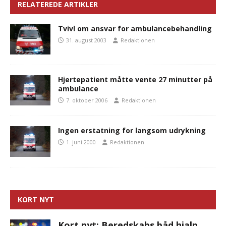
RELATEREDE ARTIKLER
Tvivl om ansvar for ambulancebehandling
31. august 2003
Redaktionen
Hjertepatient måtte vente 27 minutter på
ambulance
7. oktober 2006
Redaktionen
Ingen erstatning for langsom udrykning
1. juni 2000
Redaktionen
KORT NYT
Kort nyt: Beredskabs båd hjalp