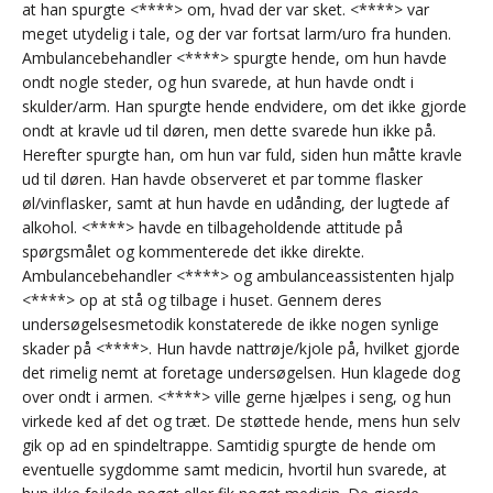
at han spurgte <****> om, hvad der var sket. <****> var
meget utydelig i tale, og der var fortsat larm/uro fra hunden.
Ambulancebehandler <****> spurgte hende, om hun havde
ondt nogle steder, og hun svarede, at hun havde ondt i
skulder/arm. Han spurgte hende endvidere, om det ikke gjorde
ondt at kravle ud til døren, men dette svarede hun ikke på.
Herefter spurgte han, om hun var fuld, siden hun måtte kravle
ud til døren. Han havde observeret et par tomme flasker
øl/vinflasker, samt at hun havde en udånding, der lugtede af
alkohol. <****> havde en tilbageholdende attitude på
spørgsmålet og kommenterede det ikke direkte.
Ambulancebehandler <****> og ambulanceassistenten hjalp
<****> op at stå og tilbage i huset. Gennem deres
undersøgelsesmetodik konstaterede de ikke nogen synlige
skader på <****>. Hun havde nattrøje/kjole på, hvilket gjorde
det rimelig nemt at foretage undersøgelsen. Hun klagede dog
over ondt i armen. <****> ville gerne hjælpes i seng, og hun
virkede ked af det og træt. De støttede hende, mens hun selv
gik op ad en spindeltrappe. Samtidig spurgte de hende om
eventuelle sygdomme samt medicin, hvortil hun svarede, at