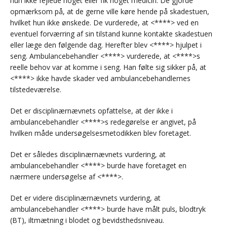
hun ikke fejlede noget eller fik noget medicin. De gjorde
opmærksom på, at de gerne ville køre hende på skadestuen,
hvilket hun ikke ønskede. De vurderede, at <****> ved en
eventuel forværring af sin tilstand kunne kontakte skadestuen
eller læge den følgende dag. Herefter blev <****> hjulpet i
seng. Ambulancebehandler <****> vurderede, at <****>s
reelle behov var at komme i seng. Han følte sig sikker på, at
<****> ikke havde skader ved ambulancebehandlernes
tilstedeværelse.
Det er disciplinærnævnets opfattelse, at der ikke i
ambulancebehandler <****>s redegørelse er angivet, på
hvilken måde undersøgelsesmetodikken blev foretaget.
Det er således disciplinærnævnets vurdering, at
ambulancebehandler <****> burde have foretaget en
nærmere undersøgelse af <****>.
Det er videre disciplinærnævnets vurdering, at
ambulancebehandler <****> burde have målt puls, blodtryk
(BT), iltmætning i blodet og bevidsthedsniveau.