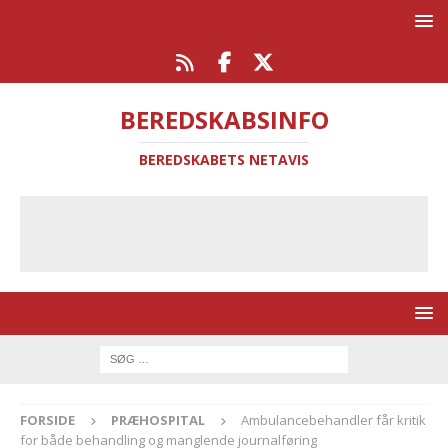
BEREDSKABSINFO
BEREDSKABETS NETAVIS
FORSIDE
PRÆHOSPITAL
Ambulancebehandler får kritik
for både behandling og manglende journalføring